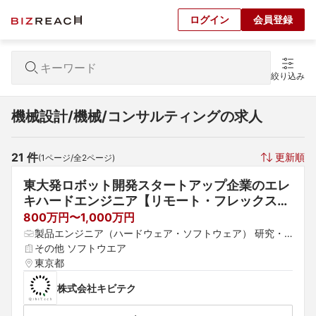
ログイン
会員登録
絞り込み
機械設計/機械/コンサルティングの求人
21
 件
更新順
(
1
ページ/全
2
ページ)
東大発ロボット開発スタートアップ企業のエレ
キハードエンジニア【リモート・フレックス
可/累計10億以上資金調達済み】
800万円〜1,000万円
製品エンジニア（ハードウェア・ソフトウェア） 研究・
開発 機械設計
その他 ソフトウエア
東京都
株式会社キビテク