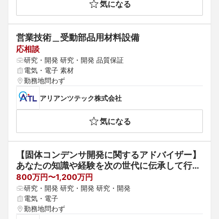
気になる
営業技術＿受動部品用材料設備
応相談
研究・開発 研究・開発 品質保証
電気・電子 素材
勤務地問わず
アリアンツテック株式会社
気になる
【固体コンデンサ開発に関するアドバイザー】
あなたの知識や経験を次の世代に伝承して行き
ませんか？
800万円〜1,200万円
研究・開発 研究・開発 研究・開発
電気・電子
勤務地問わず