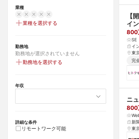
業種
【開
業種を選択する
イン
80
S
イ
勤務地
東
勤務地が選択されていません
完
勤務地を選択する
年収
ニュ
800
W
新
詳細な条件
リモートワーク可能
東