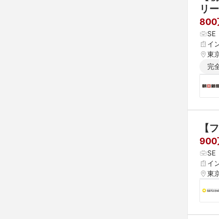
リー
800
S
イ
東
完
【フ
90
S
イ
東