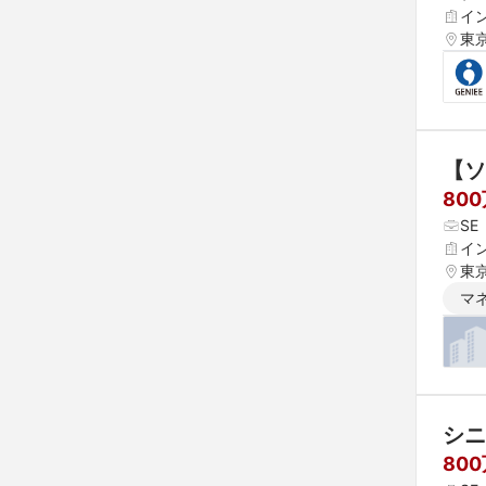
イ
東
【ソ
80
S
イ
東
マ
シニ
80