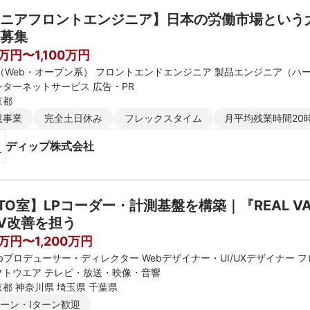
ニアフロントエンジニア】日本の労働市場という
募集
万円〜1,100万円
E（Web・オープン系） フロントエンドエンジニア 製品エンジニア（ハ
ンターネットサービス 広告・PR
京都
規事業
完全土日休み
フレックスタイム
月平均残業時間20
ディップ株式会社
TO室】LPコーダー・計測基盤を構築｜『REAL VAL
V改善を担う
0万円〜1,200万円
ebプロデューサー・ディレクター Webデザイナー・UI/UXデザイナー
フトウエア テレビ・放送・映像・音響
京都 神奈川県 埼玉県 千葉県
ターン・Iターン歓迎