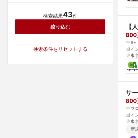
43
検索結果
件
【人
絞り込む
80
S
検索条件をリセットする
イ
東
サー
80
フ
イ
東
新