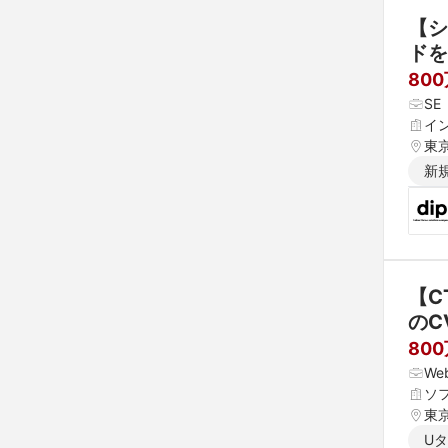
【シ
ドを
800
S
イ
東
新
【C
のC
80
W
ソ
東
U