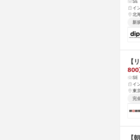
S
イ
北
新
【リ
80
S
イ
東
完
【朝