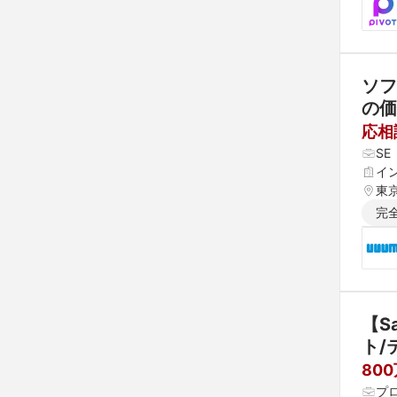
ソフ
の価
応相
S
イ
東
完
【S
ト/
80
プ