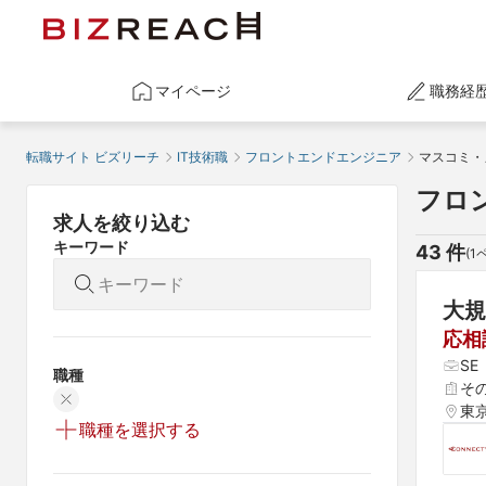
マイページ
職務経
転職サイト ビズリーチ
IT技術職
フロントエンドエンジニア
マスコミ・
フロ
求人を絞り込む
キーワード
43
 件
(
1
大規
応相
S
職種
その
東
職種を選択する