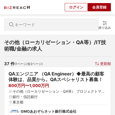
ログイン
会員登録
絞り込み
その他（ローカリゼーション・QA等）/IT技
術職/金融の求人
37
 件
更新順
(
1
ページ/全
2
ページ)
QAエンジニア （QA Engineer）◆最高の顧客
体験は、品質から。QAスペシャリスト募集！
800万円〜1,000万円
その他（ローカリゼーション・QA等） プロジェクトマネ
ージャー（Web・オープン系） プロジェクトリーダー
銀行・信託銀行
（Web・オープン系）
東京都
GMOあおぞらネット銀行株式会社