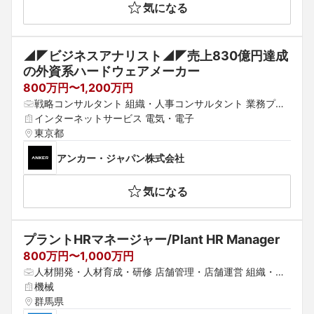
気になる
◢◤ビジネスアナリスト◢◤売上830億円達成
の外資系ハードウェアメーカー
800万円〜1,200万円
戦略コンサルタント 組織・人事コンサルタント 業務プロ
セスコンサルタント
インターネットサービス 電気・電子
東京都
アンカー・ジャパン株式会社
気になる
プラントHRマネージャー/Plant HR Manager
800万円〜1,000万円
人材開発・人材育成・研修 店舗管理・店舗運営 組織・人
事コンサルタント
機械
群馬県