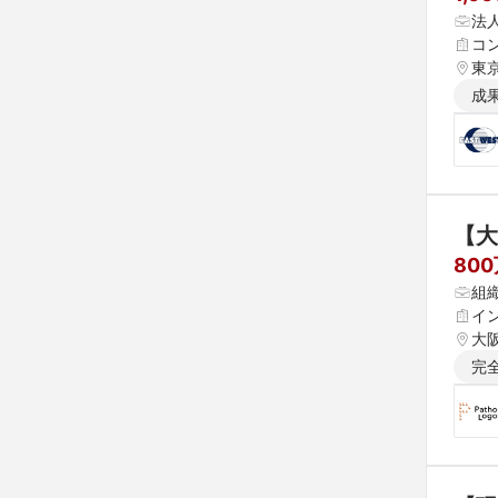
法
コ
東
成
【大
80
組
イ
大
完