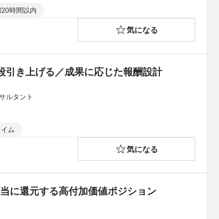
20時間以内
気になる
段引き上げる／成果に応じた報酬設計
ンサルタント
タイム
気になる
正当に還元する高付加価値ポジション　　　