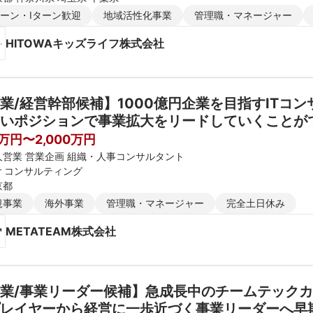
ターン・Iターン歓迎
地域活性化事業
管理職・マネージャー
HITOWAキッズライフ株式会社
業/経営幹部候補】1000億円企業を目指すITコ
いポジションで事業拡大をリードしていくことが
想定年収800万円以上~）
0万円〜2,000万円
人営業 営業企画 組織・人事コンサルタント
er コンサルティング
京都
規事業
海外事業
管理職・マネージャー
完全土日休み
METATEAM株式会社
業/事業リーダー候補】急成長中のチームテック
レイヤーから経営に一歩近づく事業リーダーへ早