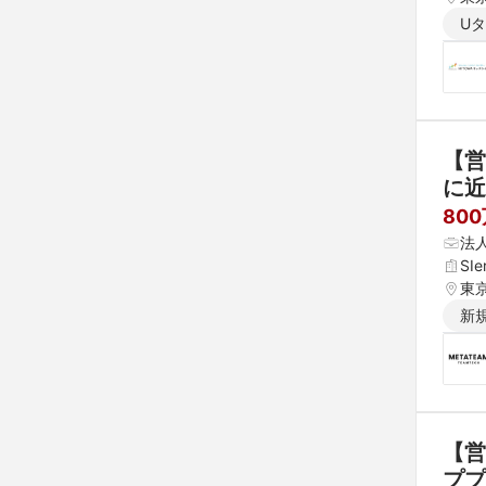
U
【営
に近
年度
80
法
SI
東
新
【営
ププ