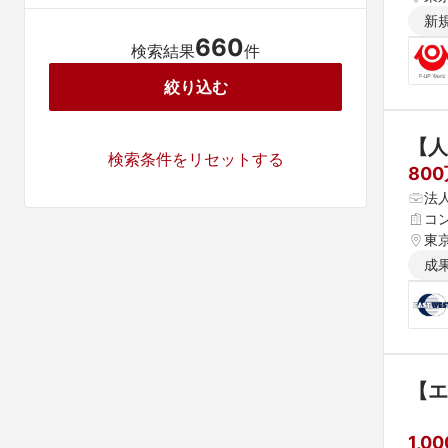
新
660
検索結果
件
絞り込む
【人
検索条件をリセットする
80
法
コ
東
成
【エ
1,0