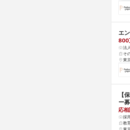
エン
800
法
そ
東
【保
ー募
応相
採
教
東