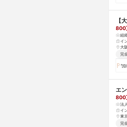
【大
80
組
イ
大
完
エン
80
法
イ
東
完