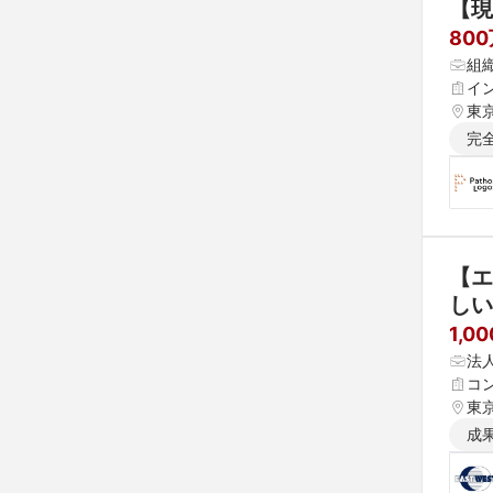
【現
80
組
イ
東
完
【エ
しい
1,0
法
コ
東
成