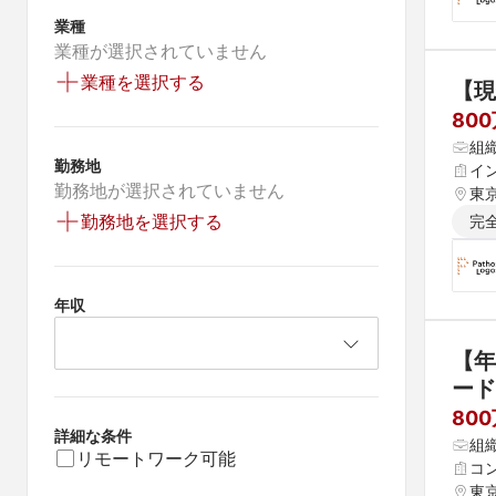
業種
業種が選択されていません
業種を選択する
【現
80
組
勤務地
イ
勤務地が選択されていません
東
勤務地を選択する
完
年収
【年
ード
800
詳細な条件
組
リモートワーク可能
コ
東