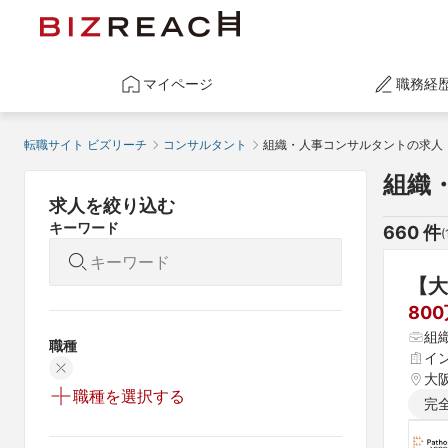
マイページ
職務経
転職サイト ビズリーチ
コンサルタント
組織・人事コンサルタントの求人
組織
求人を絞り込む
キーワード
660
 件
(
【大
80
組
職種
イ
大
職種を選択する
完