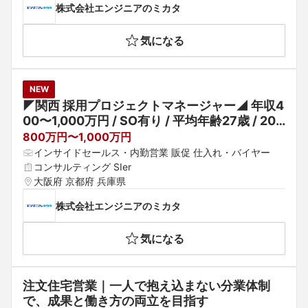
株式会社エンジニアのミカタ
気になる
NEW
◤関西 採用プロジェクトマネージャー◢ 年収4
00〜1,000万円 / SO有り / 平均年齢27歳 / 20
－30代活躍中 / 積極採用中
800万円〜1,000万円
インサイドセールス・内勤営業 販促 仕入れ・バイヤー
コンサルティング SIer
大阪府 京都府 兵庫県
株式会社エンジニアのミカタ
気になる
注文住宅営業｜一人で抱え込まない分業体制
で、成果と働き方の両立を目指す