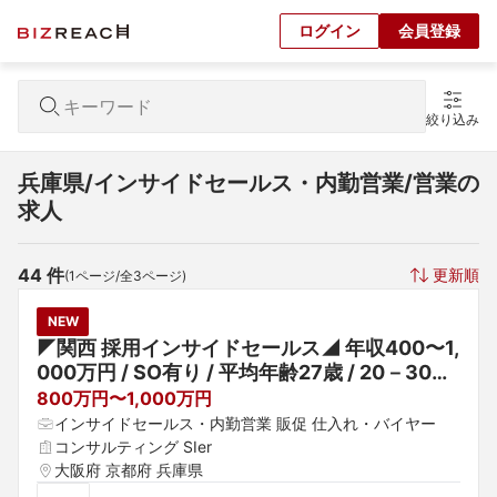
ログイン
会員登録
絞り込み
兵庫県/インサイドセールス・内勤営業/営業の
求人
44
 件
更新順
(
1
ページ/全
3
ページ)
NEW
◤関西 採用インサイドセールス◢ 年収400〜1,
000万円 / SO有り / 平均年齢27歳 / 20－30代
活躍中 / 積極採用中
800万円〜1,000万円
インサイドセールス・内勤営業 販促 仕入れ・バイヤー
コンサルティング SIer
大阪府 京都府 兵庫県