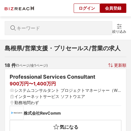
ログイン
会員登録
絞り込み
島根県/営業支援・プリセールス/営業の求人
18
 件
更新順
(
1
ページ/全
1
ページ)
Professional Services Consultant
900万円〜1,400万円
システムコンサルタント プロジェクトマネージャー（We
b・オープン系） 営業支援・プリセールス
インターネットサービス ソフトウエア
勤務地問わず
株式会社RevComm
気になる