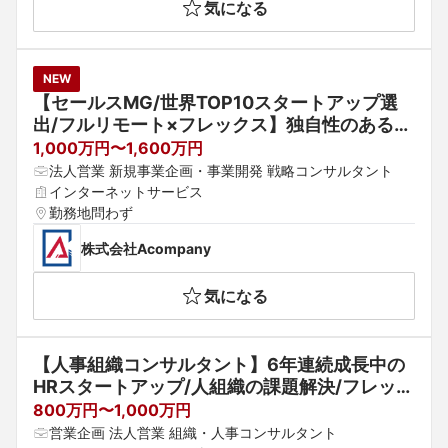
気になる
NEW
【セールスMG/世界TOP10スタートアップ選
出/フルリモート×フレックス】独自性のあるAI
×セキュリティのディープテックカンパニーで
1,000万円〜1,600万円
シニアソリューションセールス（MG候補）を
法人営業 新規事業企画・事業開発 戦略コンサルタント
募集します！
インターネットサービス
勤務地問わず
株式会社Acompany
気になる
【人事組織コンサルタント】6年連続成長中の
HRスタートアップ/人組織の課題解決/フレック
スx副業OK
800万円〜1,000万円
営業企画 法人営業 組織・人事コンサルタント