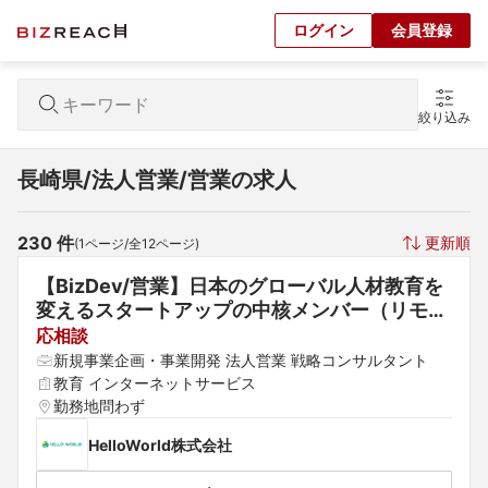
ログイン
会員登録
絞り込み
長崎県/法人営業/営業の求人
230
 件
更新順
(
1
ページ/全
12
ページ)
【BizDev/営業】日本のグローバル人材教育を
変えるスタートアップの中核メンバー（リモー
ト・フレックス可）
応相談
新規事業企画・事業開発 法人営業 戦略コンサルタント
教育 インターネットサービス
勤務地問わず
HelloWorld株式会社