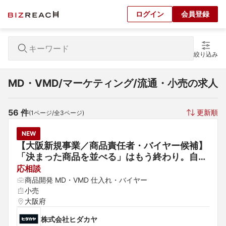
ログイン
会員登録
絞り込み
MD・VMD/マーケティング/流通・小売の求人
56
 件
更新順
(
1
ページ/全
3
ページ)
NEW
【大阪新規事業／商品責任者・バイヤー候補】
「決まった商品を並べる」はもう終わり。自ら
創った商品で大阪市場を開拓し、新規事業の勝
応相談
ち筋を作る商品開発・バイヤー責任者候補
商品開発 MD・VMD 仕入れ・バイヤー
小売
大阪府
株式会社ヒダカヤ