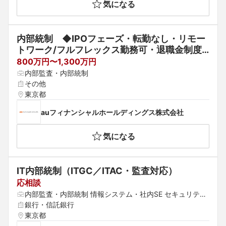
気になる
内部統制　◆IPOフェーズ・転勤なし・リモー
トワーク/フルフレックス勤務可・退職金制度
あり
800万円〜1,300万円
内部監査・内部統制
その他
東京都
auフィナンシャルホールディングス株式会社
気になる
IT内部統制（ITGC／ITAC・監査対応）
応相談
内部監査・内部統制 情報システム・社内SE セキュリティ
コンサルタント
銀行・信託銀行
東京都