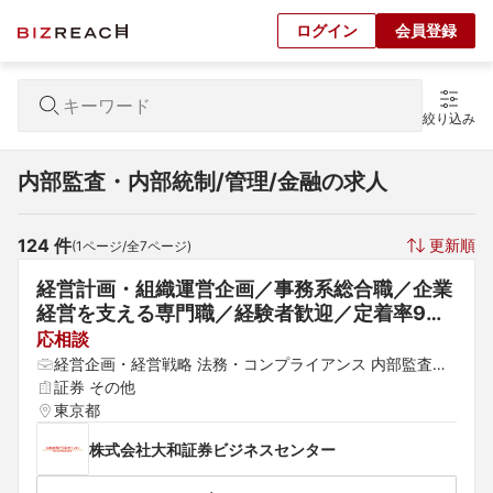
ログイン
会員登録
絞り込み
内部監査・内部統制/管理/金融の求人
124
 件
更新順
(
1
ページ/全
7
ページ)
経営計画・組織運営企画／事務系総合職／企業
経営を支える専門職／経験者歓迎／定着率9
5％以上
応相談
経営企画・経営戦略 法務・コンプライアンス 内部監査・
内部統制
証券 その他
東京都
株式会社大和証券ビジネスセンター