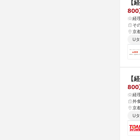
【経
80
経
そ
京
U
【経
80
経
外食
京
U