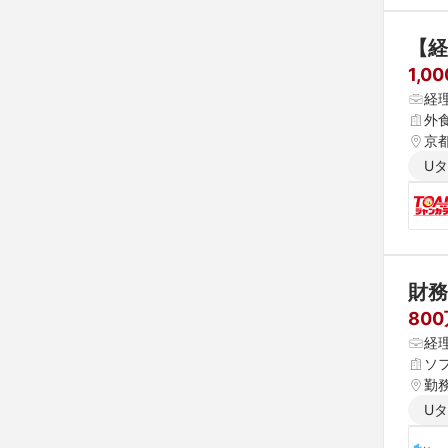
【経
1,0
経
外
京
U
財務
80
経
ソ
勤
U