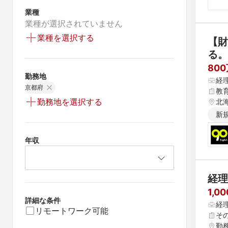
業種
業種が選択されていません
業種を選択する
【財
る。
800
勤務地
経
京都府
教
勤務地を選択する
北海
県 
新
 愛
年収
経理
1,0
詳細な条件
経
リモートワーク可能
そ
勤