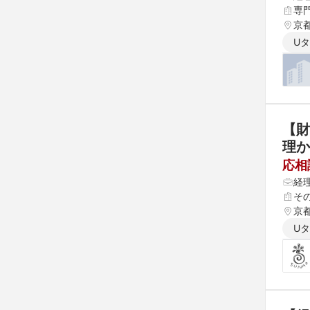
専
京
U
【財
理
伝統
応相
経
そ
京
U