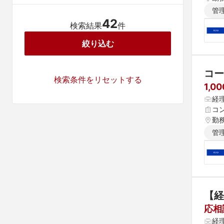
管
42
検索結果
件
絞り込む
コー
検索条件をリセットする
1,0
経
コ
勤
管
【経
応相
経