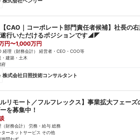
株式会社ヘンリー
【CAO｜コーポレート部門責任者候補】社長の
遂行いただけるポジションです◢◤
0万円〜1,000万円
O 経理（財務会計） 経営者・CEO・COO等
設・建築・土木
都府
株式会社日照技術コンサルタント
ルリモート／フルフレックス】事業拡大フェーズの
ーを募集中！
談
理（財務会計） 労務・給与 総務
ンターネットサービス その他
務地問わず