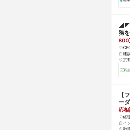
◢◤
務を
80
CF
建
京
【フ
ーダ
応相
経
イ
勤