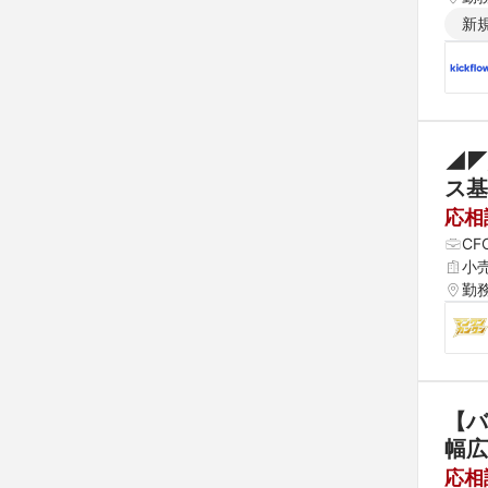
新
◢◤
ス基
応相
CF
小
勤
【バ
幅広
応相