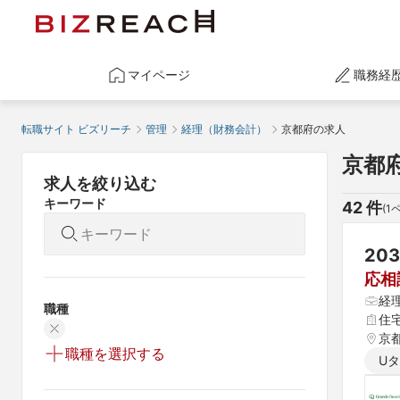
マイページ
職務経
転職サイト ビズリーチ
管理
経理（財務会計）
京都府の求人
京都
求人を絞り込む
キーワード
42
 件
(
1
20
応相
経
職種
住
京
職種を選択する
U