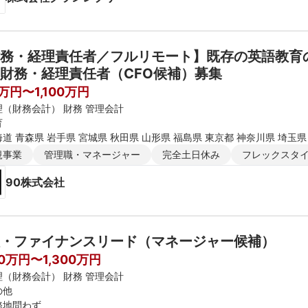
務・経理責任者／フルリモート】既存の英語教育
財務・経理責任者（CFO候補）募集
万円〜1,100万円
理（財務会計） 財務 管理会計
育
道 青森県 岩手県 宮城県 秋田県 山形県 福島県 東京都 神奈川県 埼玉県
新潟県 富山県 石川県 福井県 長野県 大阪府 京都府 兵庫県 滋賀県 奈良
規事業
管理職・マネージャー
完全土日休み
フレックスタ
媛県 高知県 福岡県 佐賀県 長崎県 熊本県 大分県 宮崎県 鹿児島県 沖縄
90株式会社
・ファイナンスリード（マネージャー候補）
00万円〜1,300万円
理（財務会計） 財務 管理会計
の他
務地問わず