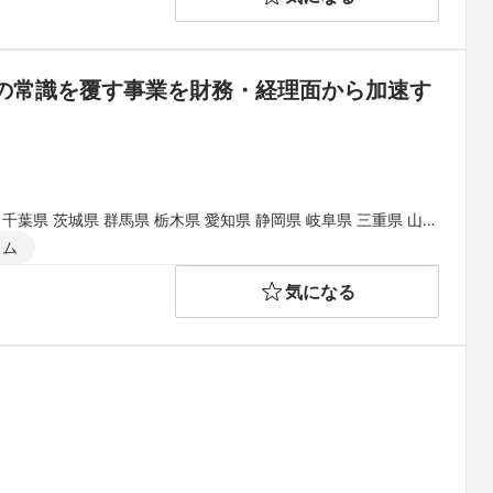
の常識を覆す事業を財務・経理面から加速す
 千葉県 茨城県 群馬県 栃木県 愛知県 静岡県 岐阜県 三重県 山梨
県 和歌山県 鳥取県 島根県 岡山県 広島県 山口県 徳島県 香川県
イム
県
気になる