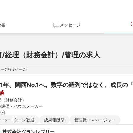
歴書
メッセージ
府/経理（財務会計）/管理の求人
ページ/全
3
ページ)
31年、関西No.1へ。数字の羅列ではなく、成長
談
理（財務会計）
宅設備・ハウスメーカー
都府
ターン・Iターン歓迎
成果報酬型
管理職・マネージャー
株式会社グランレブリー