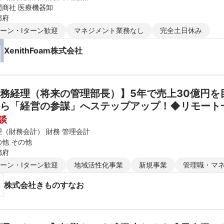
門商社 医療機器卸
都府
ターン・Iターン歓迎
マネジメント業務なし
完全土日休み
XenithFoam株式会社
務経理（将来の管理部長）】5年で売上30億円を目
から「経営の参謀」へステップアップ！◆リモート
文化×サステナブル
談
理（財務会計） 財務 管理会計
の他 その他
都府
ターン・Iターン歓迎
地域活性化事業
新規事業
管理職・マ
株式会社きものすなお