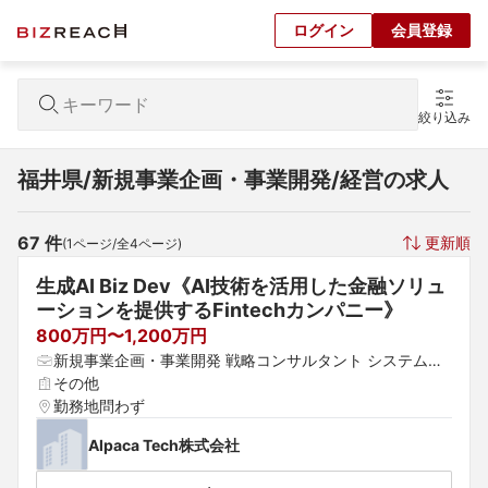
ログイン
会員登録
絞り込み
福井県/新規事業企画・事業開発/経営の求人
67
 件
更新順
(
1
ページ/全
4
ページ)
生成AI Biz Dev《AI技術を活用した金融ソリュ
ーションを提供するFintechカンパニー》
800万円〜1,200万円
新規事業企画・事業開発 戦略コンサルタント システムコ
ンサルタント
その他
勤務地問わず
Alpaca Tech株式会社