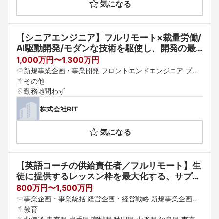
気になる
【シニアエンジニア】フルリモート×裁量労働/
AI駆動開発/モダンな技術を駆使し、開発の最
前線で活躍
1,000万円〜1,300万円
新規事業企画・事業開発 フロントエンドエンジニア プロ
ジェクトマネージャー（Web・オープン系）
その他
勤務地問わず
株式会社RIT
気になる
【英語コーチの供給責任者／フルリモート】生
徒に提供するレッスン枠を最大化する、サプラ
イサイド責任者を募集
800万円〜1,500万円
事業企画・事業統括 経営企画・経営戦略 新規事業企画・
事業開発
教育