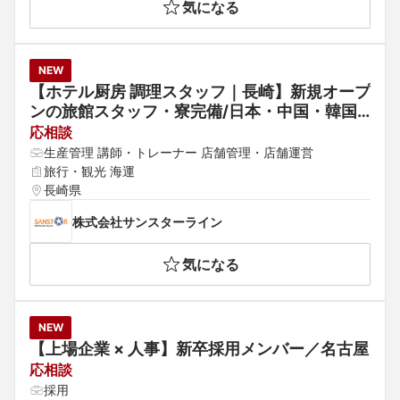
気になる
NEW
【ホテル厨房 調理スタッフ｜長崎】新規オープ
ンの旅館スタッフ・寮完備/日本・中国・韓国
を中心に事業展開する総合物流企業が担う旅館
応相談
事業
生産管理 講師・トレーナー 店舗管理・店舗運営
旅行・観光 海運
長崎県
株式会社サンスターライン
気になる
NEW
【上場企業 × 人事】新卒採用メンバー／名古屋
応相談
採用