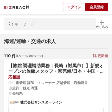
ログイン
会員登録
絞り込み
海運/運輸・交通の求人
110
 件
更新順
(
1
ページ/全
6
ページ)
【旅館 調理補助業務｜長崎（対馬市）】新規オ
ープンの旅館スタッフ・寮完備/日本・中国・
韓国を中心に事業展開する総合物流企業が担う
応相談
旅館事業
生産管理 講師・トレーナー 店舗管理・店舗運営
旅行・観光 海運
長崎県
株式会社サンスターライン