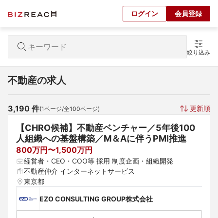
ログイン
会員登録
絞り込み
不動産の求人
3,190
 件
更新順
(
1
ページ/全
100
ページ)
【CHRO候補】不動産ベンチャー／5年後100
人組織への基盤構築／M＆Aに伴うPMI推進
800万円〜1,500万円
経営者・CEO・COO等 採用 制度企画・組織開発
不動産仲介 インターネットサービス
東京都
EZO CONSULTING GROUP株式会社