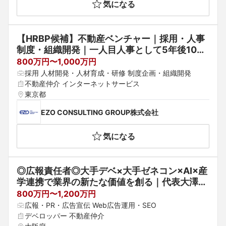
気になる
【HRBP候補】不動産ベンチャー｜採用・人事
制度・組織開発｜一人目人事として5年後100
人組織への基盤構築
800万円〜1,000万円
採用 人材開発・人材育成・研修 制度企画・組織開発
不動産仲介 インターネットサービス
東京都
EZO CONSULTING GROUP株式会社
気になる
◎広報責任者◎大手デベ×大手ゼネコン×AI×産
学連携で業界の新たな価値を創る｜代表大澤の
ブランディングも仕掛ける広報責任者
800万円〜1,200万円
広報・PR・広告宣伝 Web広告運用・SEO
デベロッパー 不動産仲介