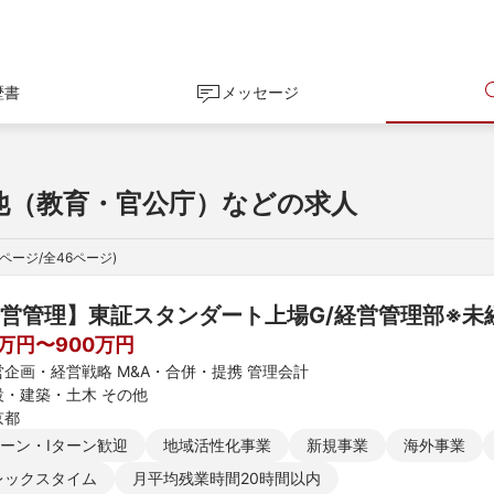
歴書
メッセージ
他（教育・官公庁）などの求人
ページ/全
46
ページ)
営管理】東証スタンダート上場G/経営管理部※未
0万円〜900万円
営企画・経営戦略 M&A・合併・提携 管理会計
設・建築・土木 その他
京都
ターン・Iターン歓迎
地域活性化事業
新規事業
海外事業
レックスタイム
月平均残業時間20時間以内