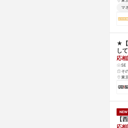
東
マ
★【
して
応相
S
そ
東
NEW
【西
応相