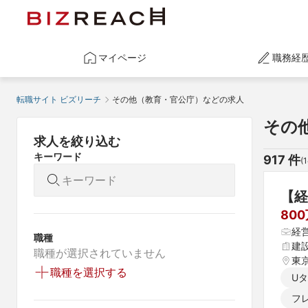
マイページ
職務経
転職サイト ビズリーチ
その他（教育・官公庁）などの求人
その
求人を絞り込む
キーワード
917
 件
(
1
【経
80
経
職種
建
職種が選択されていません
東
職種を選択する
U
フ