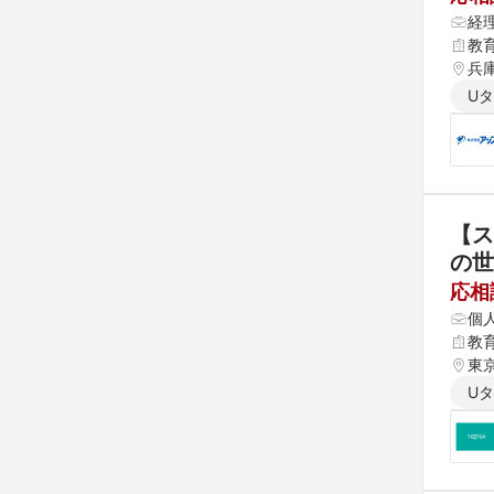
経
教
兵
U
【ス
の世
応相
個
教
東
U