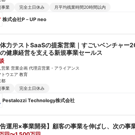
規事業
完全土日休み
月平均残業時間20時間以内
株式会社P－UP neo
体力テストSaaSの提案営業｜すごいベンチャー20
の健康経営を支える新規事業セールス
談
人営業 営業企画 代理店営業・アライアンス
フトウエア 教育
京都
規事業
完全土日休み
Pestalozzi Technology株式会社
告運用×事業開発】顧客の事業を伸ばし、次の事
0万円〜1,500万円