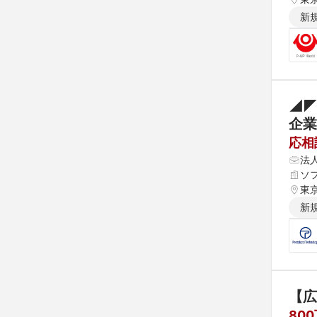
新
◢◤
企業
応相
法
ソ
東
新
【広
80