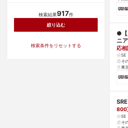
917
検索結果
件
絞り込む
●【
ニア
検索条件をリセットする
応相
S
そ
東
SRE
80
S
そ