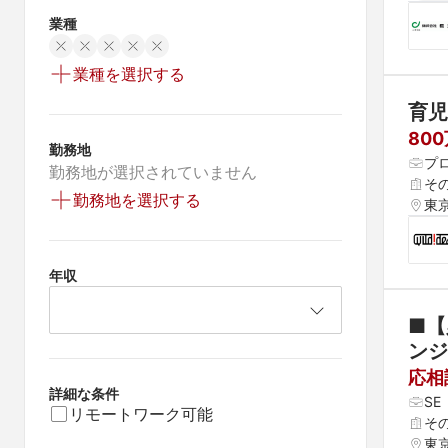
業種
業種を選択する
育児
80
勤務地
プ
勤務地が選択されていません
そ
勤務地を選択する
東
年収
■【
ンジ
応相
詳細な条件
S
リモートワーク可能
そ
東