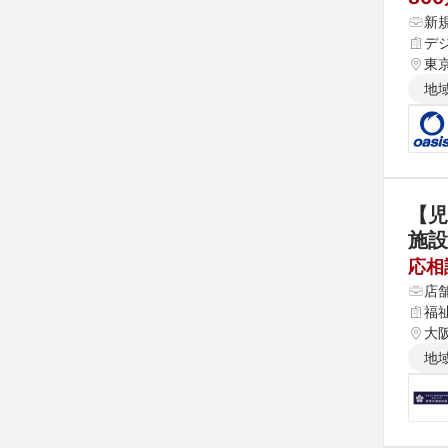
新
デ
東
地
【児
施設
応相
店
福
大
地