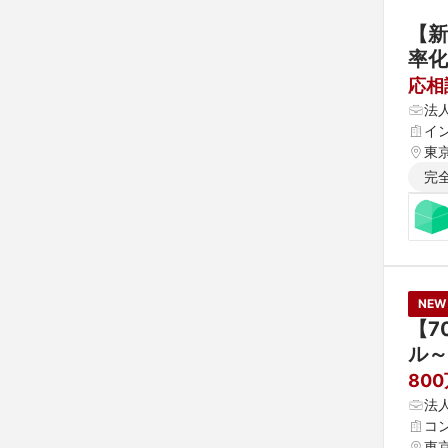
【新
率化
応相
法
イ
東
完
NEW
【7
ル～
80
法
コ
東