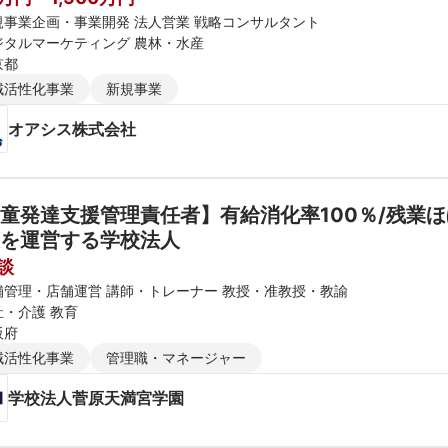
規事業企画・事業開発 法人営業 戦略コンサルタント
ジタルマーケティング 農林・水産
京都
域活性化事業
新規事業
オアシス株式会社
童発達支援管理責任者】有給消化率100％/残業
を運営する学校法人
談
舗管理・店舗運営 講師・トレーナー 教授・准教授・教諭
祉・介護 教育
阪府
域活性化事業
管理職・マネージャー
学校法人菅原天満宮学園