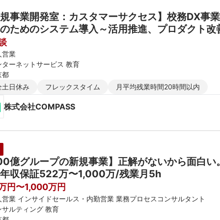
規事業開発室：カスタマーサクセス】校務DX事
のためのシステム導入～活用推進、プロダクト改
談
人営業
ンターネットサービス 教育
京都
全土日休み
フレックスタイム
月平均残業時間20時間以内
株式会社COMPASS
00億グループの新規事業】正解がないから面白い。
年収保証522万〜1,000万/残業月5h
0万円〜1,000万円
人営業 インサイドセールス・内勤営業 業務プロセスコンサルタント
ンサルティング 教育
京都