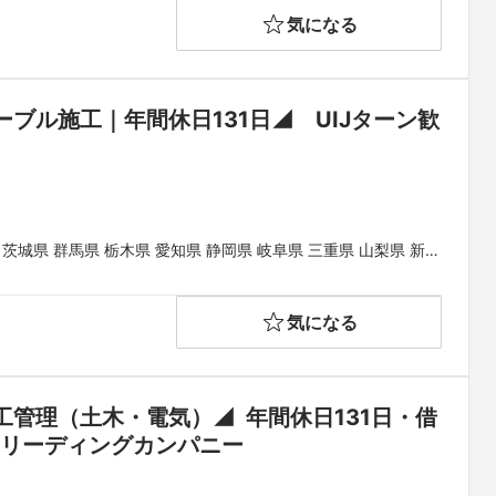
気になる
ブル施工｜年間休日131日◢　UIJターン歓
 茨城県 群馬県 栃木県 愛知県 静岡県 岐阜県 三重県 山梨県 新潟
山県 鳥取県 島根県 岡山県 広島県 山口県 徳島県 香川県 愛媛県
気になる
管理（土木・電気）◢  年間休日131日・借
のリーディングカンパニー