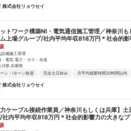
株式会社リョウセイ
ットワーク構築NI・電気通信施工管理／神奈川もし
ム上場グループ/社内平均年収818万円＊社会的
談
気設備施工管理
備・電気 電力・ガス・水道
奈川県 兵庫県
ターン・Iターン歓迎
完全土日休み
月平均残業時間20時間以内
株式会社リョウセイ
力ケーブル接続作業員／神奈川もしくは兵庫】土日
/社内平均年収818万円＊社会的影響力の大きな
談