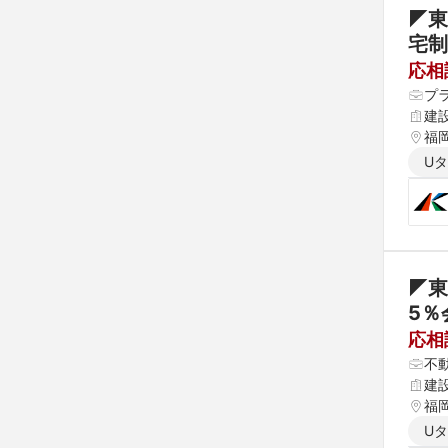
◤東
応相
プ
建
福岡
U
◤東
応相
不
建
福
U