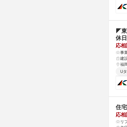
◤東
休日
応相
事
建
福
U
住宅
応相
リ