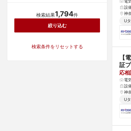
電
設
1,794
神
検索結果
件
U
絞り込む
検索条件をリセットする
【電
証プ
応相
電
設
神
U