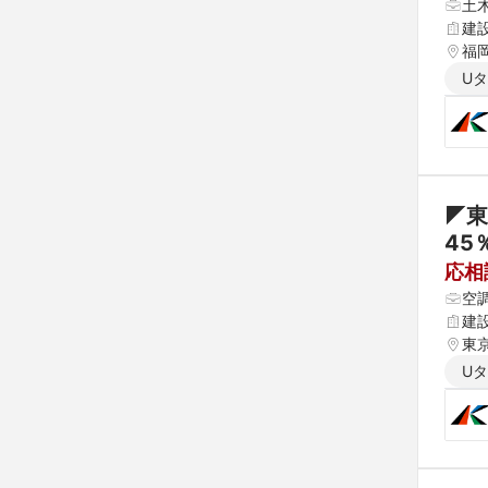
土
建
福岡
U
◤東
応相
空
建
東京
U