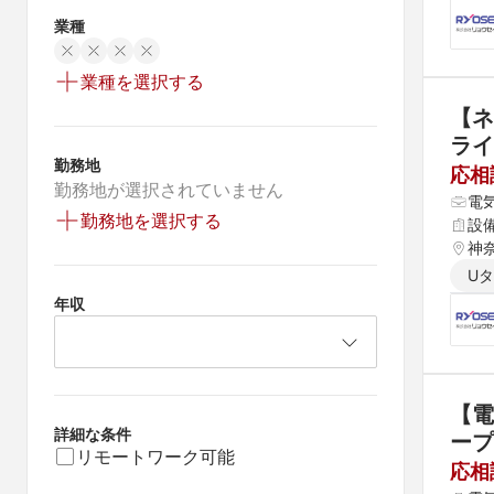
業種
業種を選択する
【ネ
ライ
勤務地
応相
勤務地が選択されていません
電
勤務地を選択する
設
神
U
年収
【電
詳細な条件
ープ
リモートワーク可能
応相