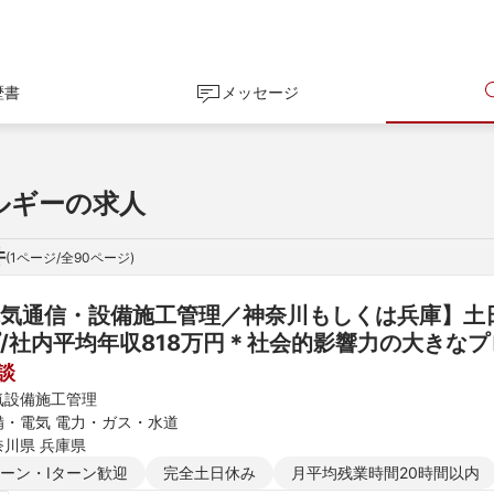
歴書
メッセージ
ルギーの求人
件
(
1
ページ/全
90
ページ)
気通信・設備施工管理／神奈川もしくは兵庫】土日
/社内平均年収818万円＊社会的影響力の大きな
談
気設備施工管理
備・電気 電力・ガス・水道
奈川県 兵庫県
ターン・Iターン歓迎
完全土日休み
月平均残業時間20時間以内