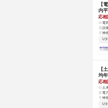
【電
内平
応相
電
設
神
U
【土
均年
応相
土
電
神
U