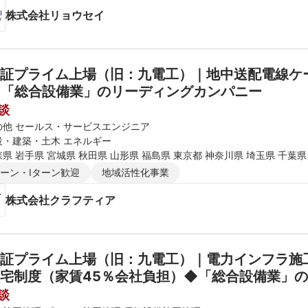
株式会社リョウセイ
証プライム上場（旧：九電工）｜地中送配電線ケー
◆「総合設備業」のリーディングカンパニー
談
の他 セールス・サービスエンジニア
設・建築・土木 エネルギー
県 岩手県 宮城県 秋田県 山形県 福島県 東京都 神奈川県 埼玉県 千葉県
富山県 石川県 福井県 長野県 大阪府 京都府 兵庫県 滋賀県 奈良県 和歌
ターン・Iターン歓迎
地域活性化事業
知県 福岡県 佐賀県 長崎県 熊本県 大分県 宮崎県 鹿児島県 沖縄県
株式会社クラフティア
証プライム上場（旧：九電工）｜電力インフラ施工
宅制度（家賃45％会社負担）◆「総合設備業」
談