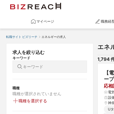
マイページ
職務経
転職サイト ビズリーチ
エネルギーの求人
エネ
求人を絞り込む
キーワード
1,794
 
【電
ープ
応相
職種
電
職種が選択されていません
設
職種を選択する
神
U