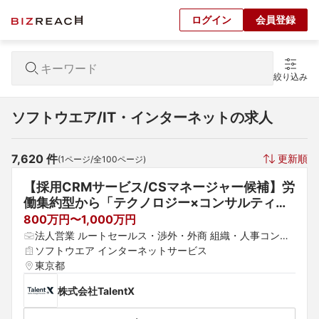
ログイン
会員登録
絞り込み
ソフトウエア/IT・インターネットの求人
7,620
 件
更新順
(
1
ページ/全
100
ページ)
【採用CRMサービス/CSマネージャー候補】労
働集約型から「テクノロジー×コンサルティン
グ」のHRX領域へ｜大手企業の採用構造を変革
800万円〜1,000万円
する事業リーダーの募集
法人営業 ルートセールス・渉外・外商 組織・人事コンサ
ルタント
ソフトウエア インターネットサービス
東京都
株式会社TalentX