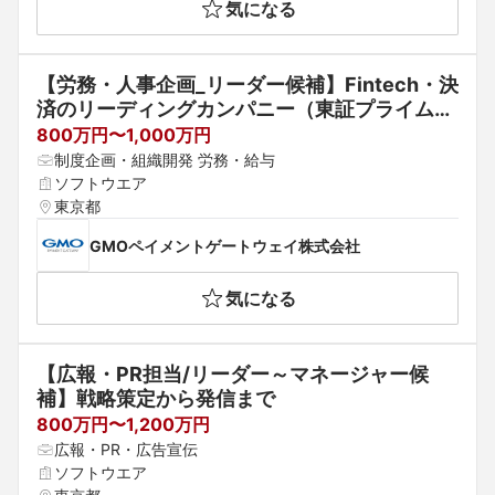
気になる
【労務・人事企画_リーダー候補】Fintech・決
済のリーディングカンパニー（東証プライム上
場）
800万円〜1,000万円
制度企画・組織開発 労務・給与
ソフトウエア
東京都
GMOペイメントゲートウェイ株式会社
気になる
【広報・PR担当/リーダー～マネージャー候
補】戦略策定から発信まで
800万円〜1,200万円
広報・PR・広告宣伝
ソフトウエア