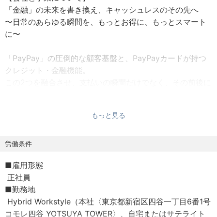
「金融」の未来を書き換え、キャッシュレスのその先へ
〜日常のあらゆる瞬間を、もっとお得に、もっとスマート
に〜
「PayPay」の圧倒的な顧客基盤と、PayPayカードが持つ
クレジット・金融機能。
この2つを融合させ、支払いの瞬間だけでなく、その前後に
広がる金融体験までシームレスにつなぐこと。
それが、私たちPayPayカードの挑戦です。
もっと見る
私たちは「圧倒的No.1のサービスをすべてのお客さま
に！」を掲げ、テクノロジーとデータを活用しながら、決
労働条件
済サービスの枠を超え、金融体験そのものを再定義するこ
■雇用形態
とを目指しています。
正社員
PayPayグループが目指す次世代の金融プラットフォームを
■勤務地
支えるフィンテックカンパニーとして、プロダクト、デー
Hybrid Workstyle（本社〈東京都新宿区四谷一丁目6番1号
タ、与信、セキュリティの力を融合し、新たな価値創出に
コモレ四谷 YOTSUYA TOWER〉、自宅またはサテライト
挑戦し続けています。