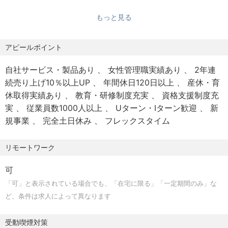
・経験、スキル、業績、貢献度に応じて当社規定により決
歓迎スキル
ットフォームを実現することです。
もっと見る
・Service CloudまたはSales Cloudの導入・刷新プロジェ
定
そのため、私たちはSalesforceが持つ標準機能の価値を最
クト経験
・給与は毎月25日に支給
大限活かすことを設計の基本としています。業務要件を踏
・Salesforce Platformに関する知識・経験
アピールポイント
・昇給あり（会社業績および個人評価に基づき決定／原則
まえながら、FlowやLightningページ、承認プロセスなどの
・REST API等を利用したシステム連携経験
年1回）
標準機能を組み合わせ、保守性・拡張性・運用性を考慮し
自社サービス・製品あり
女性管理職実績あり
2年連
・Salesforce認定資格
■諸手当・福利厚生
た仕組みを設計しています。そして、標準機能だけでは実
続売り上げ10％以上UP
年間休日120日以上
産休・育
・業務部門や複数のステークホルダーと連携したプロジェ
・時間外勤務手当、深夜勤務手当
現が難しい領域に対して、ApexやLightning Web
休取得実績あり
教育・研修制度充実
資格支援制度充
クト経験
・社会保険完備（健康保険、厚生年金、雇用保険、労災保
Components（LWC）による開発を行っています。
実
従業員数1000人以上
Uターン・Iターン歓迎
新
険）
現在は、Service Cloudを中心に、基幹システムとのAPI連
規事業
完全土日休み
フレックスタイム
・確定拠出年金制度
携、コンタクトセンター基盤や業務支援システムとの連
・各種研修制度
携、複数システムのモダナイゼーション、グループ内の
リモートワーク
■副業
Salesforce環境との連携、生成AIを活用した業務機能の実
可
装など、新たなチャレンジも進めています。
可
※事前申請が必要です
Salesforceを「開発する」だけではなく、Salesforceを中
「可」と表示されている場合でも、「在宅に限る」「一定期間のみ」な
■雇用条件
核とした業務・システム連携基盤全体を設計し、事業の成
ど、条件は求人によって異なります
・契約期間：期間の定めなし
長を支える。それが私たちのミッションです。
・試用期間：原則3か月
受動喫煙対策
・定年：60歳