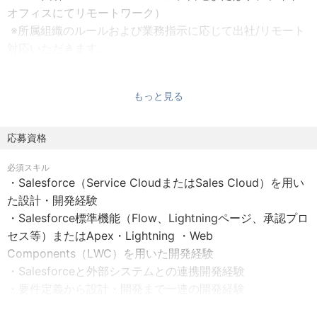
オフィスにてリモートワーク）
これらを強みに、圧倒的なスピードでプロダクトを進化さ
※所属組織のルールおよび業務指示に応じて出社/リモート
せ、日本のキャッシュレス化と金融サービスの変革を推進
対応いただきます。
しています。
■勤務時間
スーパーフレックス制（コアタイム無し）
求めるのは、これまでの「クレジットカード」や「決済」
もっと見る
原則：午前9時～午後17時45分（実働7時間45分＋休憩時
の常識にとらわれない発想です。
間1時間）
「日常の決済を進化させ、金融体験の未来を創る」
※休憩時間は原則12時～13時
応募資格
そんな挑戦に情熱を持って取り組む仲間を募集していま
※一部、例外部署あり（所定労働勤務・シフト勤務・交替
す。
必須スキル
制勤務等）
・Salesforce（Service CloudまたはSales Cloud）を用い
※時間外労働あり
【組織・チーム紹介】
た設計・開発経験
※育児・介護を理由とした時短勤務制度あり
PayPayカードのSalesforceチームは、カスタマーサポート
・Salesforce標準機能（Flow、Lightningページ、承認プロ
■休日・休暇
や審査業務、不正モニタリングなど、お客様対応や業務運
セス等）またはApex・Lightning ・Web
週休2日制、国民の祝日、年末年始（12月29日～1月4
営を支えるSalesforceを中核とした業務・システム連携基
Components（LWC）を用いた開発経験
日）、恩人感謝の日（4月30日～5月2日のうち平日1日）
盤の設計・開発を担っています。
・Salesforceと外部システムとの連携開発経験
年次有給休暇、慶弔休暇、産前産後休暇、子の看護休暇、
私たちが目指しているのは、Salesforceへ機能を追加する
・要件定義から設計・開発まで一連の開発経験
介護休暇、介護休業、育児休業 等
ことではなく、事業や業務の変化に柔軟に対応しながら、
・主体的にプロジェクトを推進した経験
■給与・昇給
社内外の多様なシステムと連携し、進化し続けられるプラ