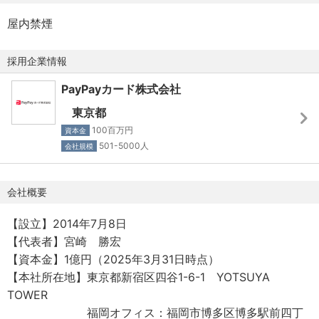
【募集背景】
・転勤：なし
PayPayカードでは、Salesforceを顧客接点や業務オペレー
屋内禁煙
■その他
ションを支える重要なプラットフォームとして位置付け、
パソコン・携帯電話貸与（当社規定による） 等
継続的な機能拡張とシステム刷新を進めています。
採用企業情報
これまで進めてきた内製化により、事業や現場のニーズに
PayPayカード株式会社
迅速に応えられる開発体制は整いつつあります。一方で現
在は、Salesforceを単なる業務アプリケーションとしてで
東京都
はなく、社内外の多様なシステムと連携しながら業務全体
100百万円
資本金
を支える基盤として、さらに進化させるフェーズへと移行
501-5000人
会社規模
しています。
例えば、各種業務支援システムとの連携強化、AIを活用し
会社概要
た業務支援機能の実装、グループ内のSalesforce環境との
連携など、Salesforceに求められる役割はますます広がっ
【設立】2014年7月8日
ています。
【代表者】宮崎 勝宏
こうした変化の中で、設計・開発からリリース、改善まで
【資本金】1億円（2025年3月31日時点）
主体的にプロジェクトを推進し、Salesforceを活用した業
【本社所在地】東京都新宿区四谷1-6-1 YOTSUYA
務・システム連携基盤の進化を支えていただけるエンジニ
TOWER
アを募集しています。
福岡オフィス：福岡市博多区博多駅前四丁