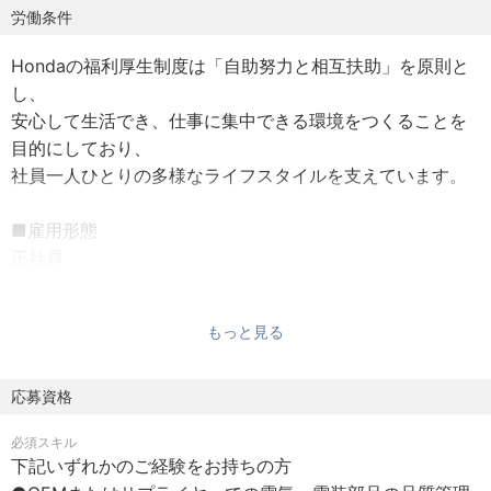
●社内外のステークホルダー（取引先、開発部門、品質保
労働条件
証部門）との連携によるプロジェクト推進
Hondaの福利厚生制度は「自助努力と相互扶助」を原則と
●品質管理活動から得られた実績データの分析・活用、ツ
し、
ールによる解析能力向上企画
安心して生活でき、仕事に集中できる環境をつくることを
●OTAアップデート、サイバーセキュリティ、電子プラッ
目的にしており、
トフォーム、自動運転技術に関連した品質管理活動
社員一人ひとりの多様なライフスタイルを支えています。
※専門性や適性、会社ニーズなどを踏まえ、会社が定める業
■雇用形態
務への配置転換を命じる場合がございます。
正社員
【やりがい・魅力】
■試用期間
●新しいSDV時代の品質管理の在り方を構築できる
もっと見る
入社後2ヶ月
●完成品受け入れから改善提案まで幅広く担当可能
●組織横断型のプロジェクトに参画し、社内外ステークホ
■想定年収
応募資格
ルダーと連携できる
570万円～1,040万円（時間外勤務手当30時間/月含む）
●データに基づく品質改善や解析によるPDCAサイクルの実
必須スキル
※給与は経験・能力を考慮の上決定します。
践が可能
下記いずれかのご経験をお持ちの方