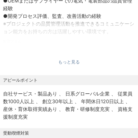
●OEMまたはサプライヤーでの電気・電装部品の品質管理
■諸手当
【社員の声】
経験
・通勤手当
●20代社員（新卒入社）
●開発プロセス評価、監査、改善活動の経験
・リモートワーク手当
目に見えないソフトウェア品質保証領域の企画・運用業務
※プロジェクトの品質管理活動を推進できるコミュニケーシ
・賞与
に携わっており、日々チームでも知識を蓄えながら楽しく
ョン能力をお持ちの方は活躍しやすい環境です。
・残業代全額支給 など
議論を繰り広げています。年齢関係なく議論ができる環境
歓迎スキル
で、今後の品質保証業務の姿を考えながら、社内外へも大
以下に該当される方は、特に歓迎いたします。
■給与改定
きく貢献できるやりがいのある業務だと実感しています。
●SDV、OTA、自動運転技術に関わる知見
年1回（6月）
もっと見る
●市場対応経験（市場クレーム分析、改善提案など）
■賞与
【求める人物像】
アピールポイント
年2回（6月、12月）
●Hondaフィロソフィーに共感いただける方
●論理的かつ柔軟な考え方で購買課題に取り組める方
自社サービス・製品あり
日系グローバル企業
従業員
■勤務時間
●開発系部門や事業部門等、部門を超えたコミュニケーシ
数1000人以上
創立30年以上
年間休日120日以上
8時間（標準労働時間8:30～17:30）
ョンができる方
産休・育休取得実績あり
教育・研修制度充実
資格支
※事業所/職場によりフレックスタイム制適用
●新しいことへ果敢にチャレンジし、困難な状況でも粘り
援制度充実
※休憩時間：原則1時間
強く解決策を見出せる方
受動喫煙対策
■休日・休暇