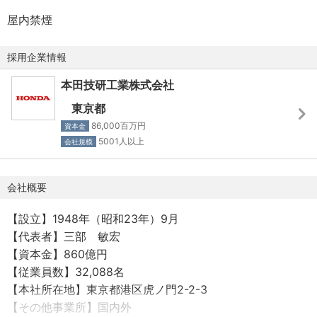
・週休2日制（弊社カレンダーによる）
屋内禁煙
・長期休暇あり（GW、夏季、年末年始）
・年間休日121日
採用企業情報
・平均有休取得日数18.6日(2024年)
・年次有給休暇…16日～20日/年 ※勤続年数に応じて付与
本田技研工業株式会社
・慶弔休暇（結婚休暇：6日、忌引休暇：1～7日 ※続柄に
東京都
応じて付与）
86,000百万円
資本金
・特別休暇
5001人以上
会社規模
■福利厚生
・各種保険（雇用保険、労災保険、健康保険、厚生年金保
会社概要
険）
【設立】1948年（昭和23年）9月
・キャリア形成の支援
【代表者】三部 敏宏
・能力開発の支援
【資本金】860億円
・居住・通勤の支援
【従業員数】32,088名
・出産・育児との両立支援
【本社所在地】東京都港区虎ノ門2-2-3
・介護との両立支援
【その他事業所】国内外
・健康・リフレッシュの支援