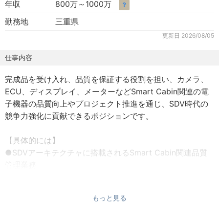
年収
800万～1000万
？
勤務地
三重県
更新日
2026/08/05
仕事内容
完成品を受け入れ、品質を保証する役割を担い、カメラ、
ECU、ディスプレイ、メーターなどSmart Cabin関連の電
子機器の品質向上やプロジェクト推進を通じ、SDV時代の
競争力強化に貢献できるポジションです。
【具体的には】
●SDVアーキテクチャに搭載されるSmart Cabin関連品質
管理業務
●各サプライヤーに対する品質管理活動の実施
・開発プロセスやケーパビリティの評価・監査・改善
もっと見る
・開発問題の見える化と分析
・品質保証スキームの構築と運用