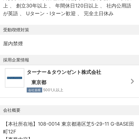
こと
上
創立30年以上
年間休日120日以上
社内公用語
・建設プロジェクトでの調達業務を一通り経験されている
が英語
Uターン・Iターン歓迎
完全土日休み
こと
受動喫煙対策
歓迎スキル
・Experience in consulting on procurement processes
屋内禁煙
and best practices:
・Coordination with stakeholders to develop solutions
採用企業情報
that best suit client needs
・Market research
ターナー＆タウンゼント株式会社
・Recommendation reports to client
東京都
・Experience working directly with client – responding
5001人以上
会社規模
to specific needs to build and strengthen relationship
・Experience leading and managing team
・Experience with business development – supporting
会社概要
organization’s goals in enhancing its reach across the
industry
【本社所在地】108-0014 東京都港区芝5-29-11 G-BASE田
町12F
・調達プロセスの最適化を目指したコンサルティング