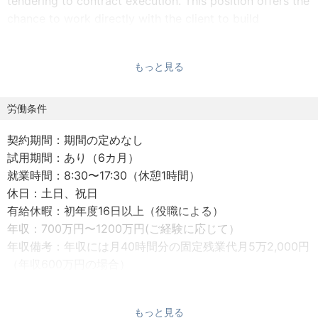
tendering to contract execution. This position offers the
chance to work directly with the client to build
relationships, optimize procurement processes to suit
best practices, and grow the business.
もっと見る
Duties include the following:
労働条件
・Pre-qualification
契約期間：期間の定めなし
・RFx drafting
試⽤期間：あり（6カ⽉）
・Tendering & communication with suppliers
就業時間：8:30〜17:30（休憩1時間）
・Tender evaluation
休⽇：⼟⽇、祝⽇
・Procurement progress reporting
有給休暇：初年度16日以上（役職による）
・Coordination with project team stakeholders such as
年収：700万円〜1200万円(ご経験に応じて）
engineers and legal team
年収備考：年収には⽉40時間分の固定残業代⽉5万2,000円
（年収600万円の場合）
ターナー＆タウンゼントの日本法人では、調達（プロキュ
〜⽉24万4,600円（年収1200万円の場合）を含む
アメント）業務の提供を通じてクライアントの建設プロジ
社会保険：健康保険、厚⽣年⾦、労災保険、雇⽤保険
ェクトを支援させていただいています。調達の対象物はコ
もっと見る
受動喫煙防⽌措置：屋内原則禁煙