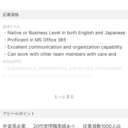
ントラクター及び長納期品のパッケージを含みます。戦略
～入札～契約締結のプロセスをデータセンター・半導体等
【福利厚生】
応募資格
の分野で遂行しています。こちらのプロキュアメントコン
・医療保険
サルタント/シニアプロキュアメントコンサルタントのポジ
必須スキル
・年次健康診断
ションを通して、クライアントと直接業務を実施すること
・Native or Business Level in both English and Japanese
・会社携帯・パソコン支給
によって関係性を構築し、調達プロセスの最適化に挑戦で
・Proficient in MS Office 365
き、事業全体の発展に貢献できます。
・Excellent communication and organization capability
その他詳細は⾯談の時にお伝えします。
・Can work with other team members with care and
具体的に以下のような業務を遂行することになります：
empathy
・Experience in administering end-to-end procurement
・新規サプライヤー開拓・認証
project delivery on construction projects
・RFx（提案・見積依頼書等）の作成
・入札でのサプライヤーとの確認・調整
・ビジネスレベル以上の英語・日本語
・提案・見積の評価
・Microsoft Word、Excel、PowerPointの操作に優れてい
もっと見る
・調達プロセスの進捗報告
ること
・技術部隊・法務等のステークホルダーとの調整
・コミュニケーション力・優先順位をつける能力が優れて
アピールポイント
いること
・思いやりと共感を通じて他チームメンバーと協力できる
外資系企業
20代管理職実績あり
従業員数1000人以