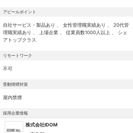
∟不妊治療の実費を3年間、会社が計60万まで負担
・売上管理、顧客管理、販管費管理
▼求める人物像
アピールポイント
（不妊治療をしている社員及びパートナーが治療をしてい
・来客集客活動（webサイトへの情報登録、店舗ブログの
・チャレンジ精神を持って物事に取り組むことができる方
る社員が対象）
更新など）
・チームで協力して成果をあげていくことができる方
自社サービス・製品あり
女性管理職実績あり
20代管
■社会保険完備（雇用・労災・健康・厚生年金）
・パートナーマネジメント（外部取引企業様）
・前向きな意欲をもって積極的に行動することができる方
理職実績あり
上場企業
従業員数1000人以上
シェ
・人材マネジメント、教育育成
・IDOMの事業内容やサービスに情熱を持っている方
アトップクラス
▼各種手当
・お客様との提案商談（自動車の販売、買取、その他サー
■異動転居手当（本人及び配偶者に各5万円、子供1人当た
ビスのご提案）
リモートワーク
り2万5000円）
・その他店舗運営業務など
■単身赴任手当（月6万円）
不可
■介護家族手当（介護家族1人につき月1万円）
※業務内容イメージ（参考）
※社内規定による
◾️売上管理
受動喫煙対策
・スタッフとの商談サポート
【休日・休暇】
・在庫管理
屋内禁煙
年間120日以上
・金額決済
採用企業情報
■週休二日制
◾️店舗マネジメント
■慶弔休暇
株式会社IDOM
・スタッフとの1on1
■有給休暇