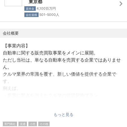
東京都
（試用期間終了後付与）
【研修制度】
4,100百万円
資本金
■育児休暇
店舗配属前に、2週間の研修を通して「車の基礎知識」や
501-5000人
会社規模
■介護休暇
「営業ロープレ」など、中古車業界の基本的な部分を学ん
■特別休暇
でいただきます。
会社概要
■ライフサポート休暇（7日間）
店舗配属後は、OJTを通してスキルや知識の定着に努めて
いただきます。
【事業内容】
※5日以上の連続休暇取得可能
自動車に関する販売買取事業をメインに展開。
※ホワイト500準備中（健康経営優良法人の認定）
【評価制度】
ただし当社は、単なる自動車を売買する企業ではありませ
■その人の能力に応じて報酬を支払う能力評価
ん。
■短期の実績に合わせて出す業績評価
クルマ業界の常識を覆す、新しい価値を提供する企業で
の2軸で評価します。
す。
“お客様に満足していただけたか”と”お店と個人の業績”をと
例えば、
もに最重要視しているため、両立できている店舗が評価さ
・業界に驚きを与えたクルマの賃貸契約プラン
れるような評価制度になっています。
・購入車を10年間保証、返品可能とした新しい顧客視点サ
ービスを提供
人に恵まれ、年齢や社歴に影響されず、行動が正しく評価
もっと見る
される環境が整っています。
結果、「中古車買取台数No.1 ※1」「中古車販売台数No.1
専門商社
流通
小売
その他