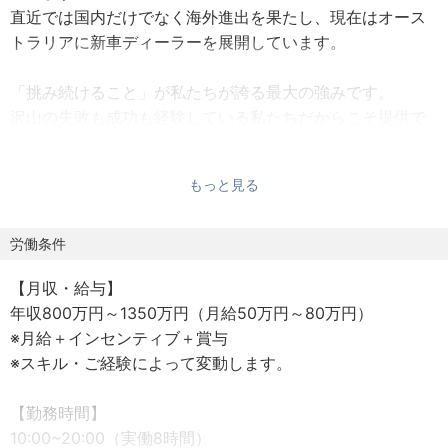
直近では国内だけでなく海外進出を果たし、現在はオース
トラリアに新車ディーラーを展開しています。
「挑み続けること」が私たちが誇る最大の強みです。
沢山の失敗も成功も経験している私たちだからこそ提供で
きる“本質的なサービス”を武器に、社員一丸となって“今で
きる最大の価値発揮”を行えるようにお客様に寄り添い続け
もっと見る
ます。
事業拡大を続ける中で、販売台数・店舗数で世界No.1を目
労働条件
指すためにも組織強化が必要だと判断し、店舗運営に携わ
【月収・給与】
る『セールスリーダー』を募集します。
年収800万円～1350万円（月給50万円～80万円）
※月給＋インセンティブ＋賞与
◢◤入社祝い金50万円支給ポジション◢◤
※スキル・ご経験によって変動します。
・入社決定者には、感謝と期待を込めてお祝い金として50
万円を支給！
【勤務時間】
新しいキャリアのスタートを全力でサポートします。挑戦
10:00~20:00（実働8時間）
を心からお待ちしております！