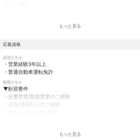
※シフト制
【株式会社IDOMに入社する魅力とは？】
【待遇・福利厚生】
・高い認知度で反響営業中心！
もっと見る
▼各種制度
・取扱車種が多数で、幅広い提案が可能
■従業員持株会
・2件に1件が成約！成果はインセンティブとして還元
■社員割引販売（車購入）
応募資格
・実力主義の社風で早期キャリアアップも可能！
■社宅制度
・ホワイト500認定への改革を推進中！
必須スキル
■引越費用（全額会社負担）
・営業経験3年以上
■敷金・礼金（会社負担 ※上限あり）
■管理職(セールス)とは何をするのか
・普通自動車運転免許
■家賃補助（一部会社負担／居住3年目まで：50％、4年
====================
目：35%、5年目：20％、6年目以降：全額自己負担）
歓迎スキル
これまでのマネジメント経験、営業実績経験を活かして、
▼歓迎要件
※転居を伴う移動の場合、再度居住1年目扱い
「管理職（店長）」として、店舗の売上管理、スタッフの
・反響営業/新規営業のご経験
■結婚祝金（10万円）
マネジメント業務を中心に幅広く行っていただきます。
・店長/課長以上のご経験
■出産祝金（3万円）
※入社後半年～1年の間に店長としてお任せする店舗を選定
・マネジメントのご経験
■育児時短勤務制度（子が12歳まで利用可）
し、実際に店長業務についていただきます。
・車の買取・販売業務のご経験
■土日祝託児所利用補助（月2回まで補助）
・高額商材の取扱のご経験
■妊活支援制度（時短／休職が可）
【主な業務内容】
もっと見る
■不妊治療補助金
・店舗の事業計画立案と計画実行（改善施策含む）