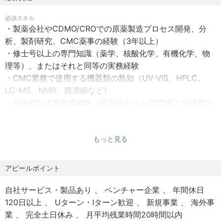
正社員（無期雇用）
職位：研究員
必須スキル
試用期間：3ヶ月
・製薬会社やCDMO/CROでの原薬製造プロセス開発、分
析、製剤研究、CMC薬事の経験（3年以上）
【給与】
▍リードファーマについて
・修士号以上の専門知識（薬学、核酸化学、有機化学、物
年俸制
￣￣￣￣￣￣￣￣￣￣￣￣
理等）、またはそれと同等の実務経験
※お持ちのご経験やスキル・前職の年収を踏まえ、決定させ
当社は、国立循環器病研究センターおよび長崎大学、大阪
・CMC業務で使用する機器類の熟知（UV-VIS、HPLC、
ていただきます。
大学の知見から誕生した、2019年設立のディープテック創
LC-MS、NMR、膜濃縮など）
昇給：年1回（8月）
薬スタートアップです。
・技術的な文書作成経験（国内外チーム/専門家との連携の
通勤手当：全額支給（会社規定に基づく）
次世代医薬品として期待される核酸医薬の研究開発に特化
ため）
しており、独自基盤である『BROTHERS核酸技術』を用い
・英語（英文資料の読解、海外CDMOとのメール対応）※ス
【休暇・休日】
て、従来の核酸医薬の課題であった副作用を克服する新し
ピーキングスキルは不問です。
もっと見る
年間休日 120日
いアプローチを推進しています。
・日本語（ネイティブ水準）
完全週休2日制（土・日）
主に「原発性高カイロミクロン血症」など、現在有効な治
アピールポイント
その他：祝日、年末年始休暇、有給休暇（入社7ヶ月目に最
歓迎スキル
療法が存在しない脂質異常症を中心とした循環器疾患をタ
・ペプチドや核酸など、中分子以上の医薬品研究開発経験
低10日以上付与）
ーゲットとし、産学医の強固な連携のもと、革新的な新薬
自社サービス・製品あり
ベンチャー企業
年間休日
・GMP（製造管理・品質管理基準）下の実務経験
を世界中の患者様へ届けることを目指しています。
120日以上
Uターン・Iターン歓迎
新規事業
海外事
【その他福利厚生】
業
完全土日休み
月平均残業時間20時間以内
社内保険：健康保険、厚生年金、雇用保険、労災保険
【当社で働く魅力】