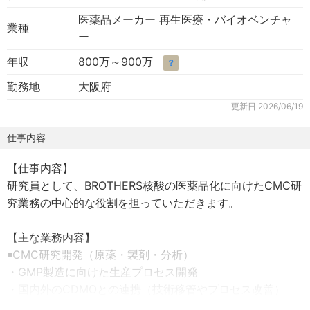
医薬品メーカー 再生医療・バイオベンチャ
業種
ー
年収
800万～900万
？
勤務地
大阪府
更新日
2026/06/19
仕事内容
【仕事内容】
研究員として、BROTHERS核酸の医薬品化に向けたCMC研
究業務の中心的な役割を担っていただきます。
【主な業務内容】
◾️CMC研究開発（原薬・製剤・分析）
・GMP製造に向けた生産プロセス開発
・国内外のCDMOとの連携（技術移管やプロセス改善）
・製剤処方決定