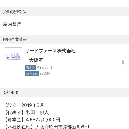
▍独自のコア技術「BROTHERS核酸」：
受動喫煙対策
核酸医薬は世界中で開発が激化していますが、副作用が長
年のネックでした。同社が持つ独自の「BROTHERS核酸技
屋内禁煙
術」は、この課題を根本から解決するポテンシャルを秘め
ています。既存技術の延長線上ではない新しいアプローチ
採用企業情報
の研究に携われることは、研究者としての探求心やクリエ
イティビティを大いに刺激する環境です。
リードファーマ株式会社
大阪府
▍スタートアップだからこそ「創薬の全体像」を見渡せる
49百万円
資本金
研究環境：
非公開
会社規模
大企業のように業務が細分化されておらず、合成〜実験ま
でを一貫して行える自社ラボ環境があります。国立循環器
会社概要
病研究センター内の研究拠点で、最先端の知見に触れなが
ら、自分の生み出した物質が薬としてどう作用するかをリ
【設立】2019年8月
アルタイムに体感でき、創薬のアーリーフェーズ全体を肌
【代表者】和田 郁人
で学べるスピード感があります。
【資本金】4,982万5,000円
【本社所在地】大阪府吹田市岸部新町6−1