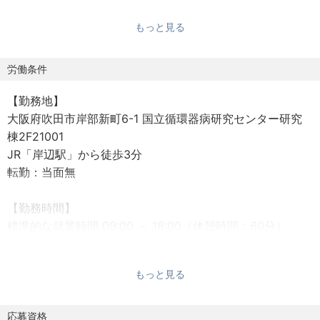
・品質評価試験法の確立
もっと見る
◾️CMC薬事・規制対応
・治験薬製造に向けた社内体制構築
労働条件
・PMDA対応
【勤務地】
・CTD M2.3およびM3の作成・修正
大阪府吹田市岸部新町6-1 国立循環器病研究センター研究
棟2F21001
◾️プロジェクトマネジメント（原薬・製剤・分析）
JR「岸辺駅」から徒歩3分
・CMC戦略立案
転勤：当面無
・非臨床試験への被験物質供給
【勤務時間】
【組織構成】
標準的な就業時間 09:00 ～ 18:00（休憩時間：60分）
配属先は「開発本部」で、現在、部長および非臨床開発研
※専門業務型裁量労働制を適用（みなし労働時間：1日8時
究員1名で構成されています。
間）
※全社体制としては、当部署のほかに基礎研究を進める「研
もっと見る
※月平均残業：10 ～ 20時間程度
究部」、組織を支える「管理部」で構成されています。
【雇用形態】
応募資格
変更範囲：会社の指示する業務