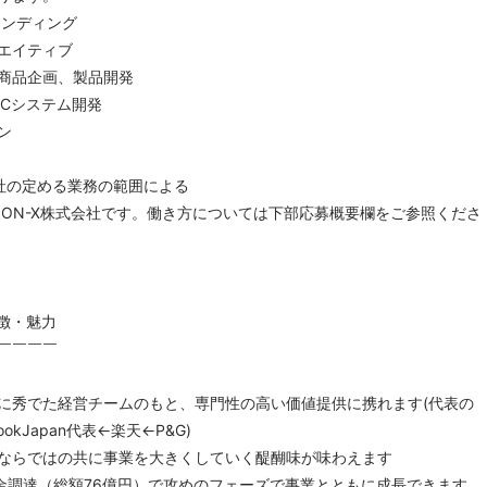
ランディング
エイティブ
の商品企画、製品開発
・ECシステム開発
ン
社の定める業務の範囲による
OON-X株式会社です。働き方については下部応募概要欄をご参照くださ
徴・魅力
￣￣￣￣
に秀でた経営チームのもと、専門性の高い価値提供に携れます(代表の
okJapan代表←楽天←P&G)
ならではの共に事業を大きくしていく醍醐味が味わえます
金調達（総額76億円）で攻めのフェーズで事業とともに成長できます