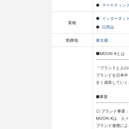
マーケティン
インターネッ
業種
日用品
勤務地
東京都
■MOON-Xとは
￣￣￣￣￣￣￣￣
『ブランドと人の
ブランドを日本中
きく成長していく
■事業
￣￣￣￣￣￣￣￣
◎ ブランド事業
MOON-Xは、
ブランド連携によ