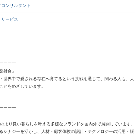
グコンサルタント
トサービス
￣￣￣￣
発射台』
・世界中で愛される存在へ育てるという挑戦を通じて、関わる人も、大
ことをめざしています。
￣￣￣￣
：
人々のより良い暮らしを叶える多様なブランドを国内外で展開しています。
るシナジーを活かし、人材・顧客体験の設計・テクノロジーの活用・販