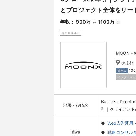
とプロジェクト全体をリー
年収： 900万 ～ 1100万
?
採用企業案件
MOON－
東京都
10
資本金
インターネッ
Business Dir
部署・役職名
引｜クライアント
Web広告運用・
職種
戦略コンサル