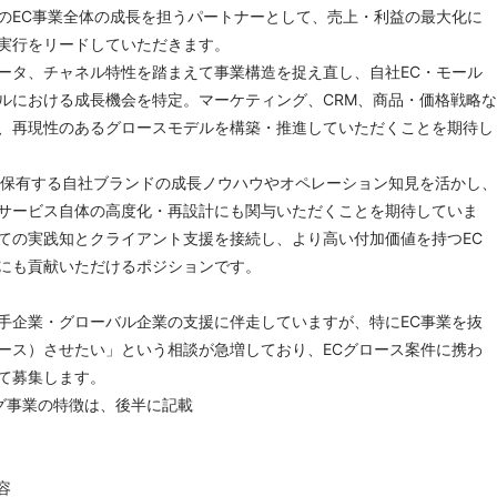
のEC事業全体の成長を担うパートナーとして、売上・利益の最大化に
実行をリードしていただきます。
ータ、チャネル特性を踏まえて事業構造を捉え直し、自社EC・モール
ルにおける成長機会を特定。マーケティング、CRM、商品・価格戦略な
、再現性のあるグロースモデルを構築・推進していただくことを期待し
Xが保有する自社ブランドの成長ノウハウやオペレーション知見を活かし、
サービス自体の高度化・再設計にも関与いただくことを期待していま
ての実践知とクライアント支援を接続し、より高い付加価値を持つEC
にも貢献いただけるポジションです。
手企業・グローバル企業の支援に伴走していますが、特にEC事業を抜
ース）させたい」という相談が急増しており、ECグロース案件に携わ
て募集します。
グ事業の特徴は、後半に記載
容