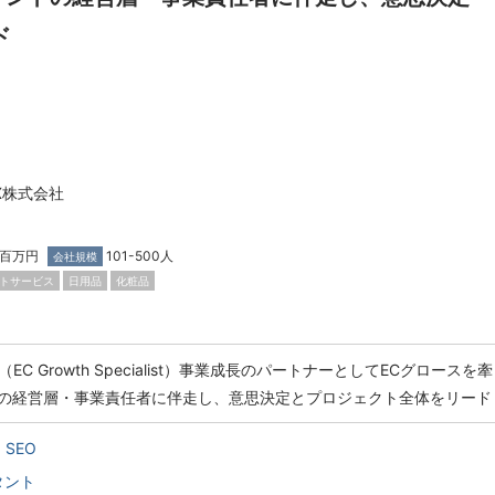
ド
X株式会社
0百万円
101-500人
会社規模
トサービス
日用品
化粧品
ector（EC Growth Specialist）事業成長のパートナーとしてECグロースを牽
の経営層・事業責任者に伴走し、意思決定とプロジェクト全体をリード
SEO
タント