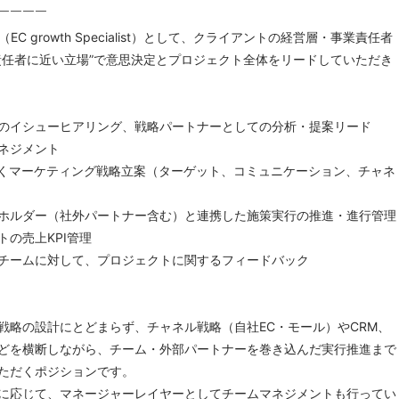
￣￣￣￣
ector（EC growth Specialist）として、クライアントの経営層・事業責任者
責任者に近い立場”で意思決定とプロジェクト全体をリードしていただき
のイシューヒアリング、戦略パートナーとしての分析・提案リード
ネジメント
基づくマーケティング戦略立案（ターゲット、コミュニケーション、チャネ
ホルダー（社外パートナー含む）と連携した施策実行の推進・進行管理
トの売上KPI管理
チームに対して、プロジェクトに関するフィードバック
戦略の設計にとどまらず、チャネル戦略（自社EC・モール）やCRM、
どを横断しながら、チーム・外部パートナーを巻き込んだ実行推進まで
ただくポジションです。
に応じて、マネージャーレイヤーとしてチームマネジメントも行ってい