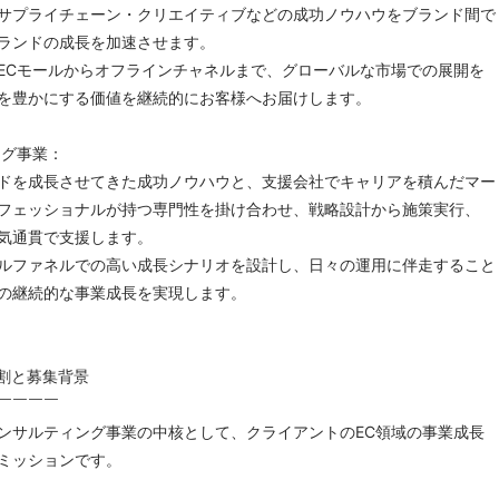
サプライチェーン・クリエイティブなどの成功ノウハウをブランド間で
ランドの成長を加速させます。
ECモールからオフラインチャネルまで、グローバルな市場での展開を
を豊かにする価値を継続的にお客様へお届けします。
ング事業：
ドを成長させてきた成功ノウハウと、支援会社でキャリアを積んだマー
フェッショナルが持つ専門性を掛け合わせ、戦略設計から施策実行、
気通貫で支援します。
ルファネルでの高い成長シナリオを設計し、日々の運用に伴走すること
の継続的な事業成長を実現します。
割と募集背景
￣￣￣￣
ンサルティング事業の中核として、クライアントのEC領域の事業成長
ミッションです。