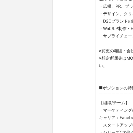
・広報、PR、ブ
・デザイン、クリ
・D2Cブランド
・Web/LP制作
・サプライチェー
※変更の範囲：会
※想定所属先はM
い。
■ポジションの特
￣￣￣￣￣￣￣￣
【組織/チーム】
・マーケティング
キャリア：Facebo
・スタートアップ
・シリーズCの資