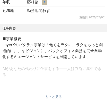
年収
応相談
？
勤務地
勤務地問わず
更新日
2026/07/07
仕事内容
■事業概要
LayerXのバクラク事業は「働くをラクに。ラクをもっと創
造的に。」をビジョンに、バックオフィス業務を完全自動
化するAIエージェントサービスを展開しています。
AIがあなたの代わりに仕事をする——人は判断に集中でき
る。
私たちはその世界を、すでに実装しています。請求書・経
費・申請・債権管理・法人カードを束ねる「債権債務エー
もっと見る
ジェント」、勤怠・工数・給与を一体化した「人事労務エ
ージェント」により、AIが自ら書類を読み解き、判断し、