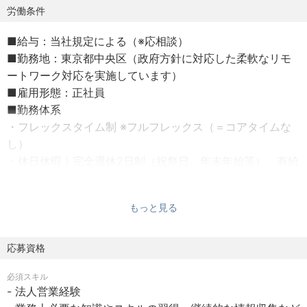
実行まで担います。担当者は完了結果を確認するだけ。月
労働条件
次を待つ経営から、日々意思決定できる経営へ——そのイ
■給与：当社規定による（※応相談）
ンフラを提供しています。
■勤務地：東京都中央区（政府方針に対応した柔軟なリモ
ートワーク対応を実施しています）
すでに20,000社以上に導入され、サービス継続率は99%以
■雇用形態：正社員
上。2026年1月にはARR100億円を達成し、AIエージェント
■勤務体系
による経済活動のデジタル化をさらに加速させています。
・フレックスタイム制 ※フルフレックス（＝コアタイムな
し）
「圧倒的に使いやすいプロダクトを届ける」という信念は
・休日休暇｜完全週休2日制（祝祭日、年末年始等）、有給
そのままに、さらに一歩進んだ「AI Agent First」な世界を
休暇（ライフサポート休暇、リフレッシュ休暇あり）、出
実装していきます。人とAIが共鳴することで、誰もがより
産育児・介護休業制度
付加価値の高い創造的な仕事に没頭できる社会を実現しま
もっと見る
※その他、相談に応じてメンバーの状況に配慮した働き方を
す。
推奨しています。ご不安な点は選考プロセスの際に遠慮な
くご相談ください。
応募資格
■募集背景
■休日：土日祝日休み・有給休暇あり・年末年始、GW休暇
クレジットカード事業はお客様の利用量に比例して成長し
必須スキル
■試用期間 あり （原則3ヶ月）
ます。だからこそ、私たちはお客様への価値提供をより強
- 法人営業経験
■福利厚生
く実現する必要があります。