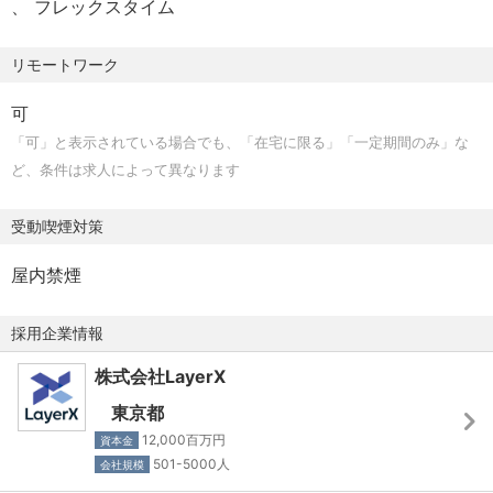
フレックスタイム
■ポジションの魅力
リモートワーク
- 「法人カード」というメガトレンドへの挑戦や、事業をグ
ロースさせるために自らが考え、実行までをオーナシップ
可
を持って取り組むことができます。
「可」と表示されている場合でも、「在宅に限る」「一定期間のみ」な
- The MODELにとらわれずにIS・FS・CSの垣根を超え、
ど、条件は求人によって異なります
さまざまな経験を積むことができます。
- コンパウンドスタートアップならではの複雑な事業・組織
受動喫煙対策
運営の中心部分を担う、新規事業の事業開発を担えます。
- 事業が続々と立ち上がる環境ゆえ、0→1/1→10/10→100な
屋内禁煙
どあらゆるフェーズ×領域の事業開発の機会があります。
採用企業情報
■ツール・開発環境など
株式会社LayerX
＜使用ツール（共通）＞
- コミュニケーション・コラボレーション
東京都
- Google Meet, Zoom, Slack, Miro, Notion
12,000百万円
資本金
- ドキュメント・ワーク環境
501-5000人
会社規模
- Google Workspace