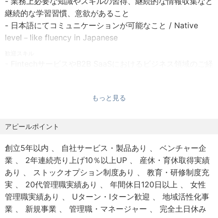
- 業務上必要な知識やスキルの習得、継続的な情報収集など
- 交通費実費支給
そのためには、お客様のニーズを理解し、最適な活用方法
継続的な学習習慣、意欲があること
- 社会保険完備
を提案し、時には戦略的でハイタッチなアプローチが必要
- 日本語にてコミュニケーションが可能なこと / Native
- 勉強会参加費用負担
となります。
level－like fluency in Japanese
- ウェルカム休暇（入社時に、半年後に付与される分とは別
に有給3日付与）
歓迎スキル
SaaS+Fintechを実現し、お客様に新たな体験を届けるべ
- FintechサービスやB2B SaaSにおけるビジネス領域のご経
- ライフサポート休暇(入社時に、半年後に付与される分と
く、事業立ち上げ間もない探索フェーズで一緒に仮説・検
験
は別に有給4日付与 ※取得条件あり)
証していただける新たな仲間を募集しています。
- 顧客との信頼関係構築、効果的なヒアリング、提案など、
- リフレッシュ休暇(6月30日在籍者に3日の有給休暇を付
もっと見る
幅広いコミュニケーション能力
与)
■業務内容
- データ分析に基づく改善能力
- 屋内禁煙
バクラクシリーズ初のFintechサービス「バクラクビジネス
- 開発チームとの協業経験
アピールポイント
- 圧倒的知的好奇心が満たされる職場環境
カード」の事業グロースを担います。
- 金融や経理のドメイン知識を有していること
創立5年以内
自社サービス・製品あり
ベンチャー企
- 新規および既存のお客様に対してバクラクビジネスカード
- 当社のミッション「すべての経済活動を、デジタル化す
業
2年連続売り上げ10％以上UP
産休・育休取得実績
をご活用いただくためのアクションの実施・検討
る。」に共感する方
あり
ストックオプション制度あり
教育・研修制度充
- 顧客ニーズや業務フローのヒアリング、課題整理、プロダ
- 行動指針「徳 , Trustful Team , Bet AI , Fact Base , Be
実
20代管理職実績あり
年間休日120日以上
女性
クトへのフィードバック
Animal」に共感する方
管理職実績あり
Uターン・Iターン歓迎
地域活性化事
- 他のバクラクシリーズを併用した新たな提供価値の創出お
- 当社羅針盤に共感する方
業
新規事業
管理職・マネージャー
完全土日休み
よび、提供スキームの構築