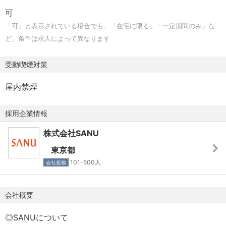
・2024/04 70億円の追加資金調達を実行。累積調達金額は
リードした経験がある方
可
120億円へ
「可」と表示されている場合でも、「在宅に限る」「一定期間のみ」な
・2025/05 シリーズ B 総額 64.5 億円の調達実施
ど、条件は求人によって異なります
4. 展望
受動喫煙対策
サブスクリプションから高単価の商材にサービスを広げ、
「別荘を持つ」という文化・新たなライフスタイルを提案
屋内禁煙
していきます。
サービス展開エリアも広がり、ユーザー様も一気に増えて
採用企業情報
いく、とても面白いフェーズにあります。
株式会社SANU
これからも、“自然と共に生きる”ライフスタイルの可能性を
追求していきます。
東京都
101-500人
会社規模
SANUは「別荘の民主化」を掲げ、これまでは一部の人に
限られていた別荘という選択肢を、より多くの人に開かれ
会社概要
たものへ変えていこうとしています。
“自然と共に生きる”ライフスタイルを、新しい当たり前にす
◎SANUについて
る。その大きな挑戦を、あなたの力で一緒に進めません