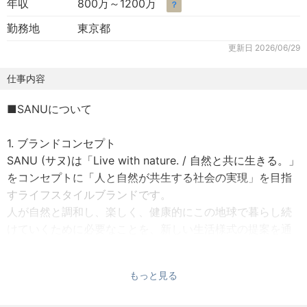
年収
800万～1200万
？
勤務地
東京都
更新日
2026/06/29
仕事内容
■SANUについて
1. ブランドコンセプト
SANU (サヌ)は「Live with nature. / 自然と共に生きる。」
をコンセプトに「⼈と⾃然が共⽣する社会の実現」を⽬指
すライフスタイルブランドです。
⼈が⾃然と調和し、楽しく、健康的にこの地球で暮らし続
けていくために必要なことを、新しい⽣活様式の提案を通
して⼈々に発信していきます。
もっと見る
2. サービス
「自然の中にもう一つある家」をコンセプトに、都市の生