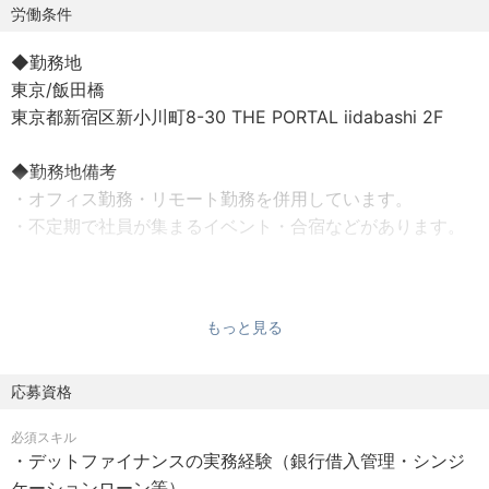
活を肯定しながら、オルタナティブなあり方を模索し、自
労働条件
然の中で生活を営むためのもう一つの家を提供していま
◆勤務地
す。
東京/飯田橋
東京都新宿区新小川町8-30 THE PORTAL iidabashi 2F
▼ライフスタイルに合わせて自然の中での暮らし方を選択
できます
◆勤務地備考
①ゲスト宿泊
・オフィス勤務・リモート勤務を併用しています。
自然の中の暮らしを1泊から体験できるゲスト宿泊
・不定期で社員が集まるイベント・合宿などがあります。
②サブスクリプション｜個人向け
◆勤務時間
気軽に自然の中での暮らしを始められるサブスクリプショ
・ マンスリーフレックス（コアタイムなし）制度を適用し
ンプラン
もっと見る
ています
・ 標準勤務時間は9:00〜18:00です
③サブスクリプション｜法人向け
応募資格
福利厚生として導入し、社員のウェルビーイング向上を目
◆休日・休暇
指す企業様向けの法人契約プラン
必須スキル
・ 土曜日・日曜日・国民の祝日
・デットファイナンスの実務経験（銀行借入管理・シンジ
・ 年末年始休暇
④共同オーナー型セカンドホームサービス｜個人・法人向
ケーションローン等）