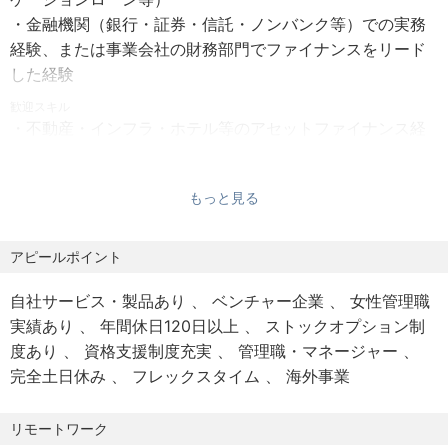
・ 年次有給休暇（入社後に付与）
け
・金融機関（銀行・証券・信託・ノンバンク等）での実務
自然の中での暮らしを必要な分だけ所有する、共同オーナ
経験、または事業会社の財務部門でファイナンスをリード
◆待遇（福利厚生）
ープラン
した経験
・ SANU 2nd Home for Staff - 4泊/半期の利用補助(曜日/
日程による利用制限有)
歓迎スキル
⑤1棟所有・運用型セカンドホームサービス｜個人・法人
・不動産・インフラ・ホテル等のアセットファイナンス経
・ SANU 2nd Home Weekday - 月会費の補助
向け
験
・ SANU 2nd Home Co-Owners - 購入時の社割
自然の中の暮らしと資産運用を両立する、運用型別荘プラ
・資金繰り・キャッシュマネジメント・投資ポジション管
・ アウトドア活動費50%補助 - 年次27,500円分(購入金額
ン
もっと見る
理の実務経験
55,000円まで)支給
・スタートアップ・ベンチャー企業での財務責任者経験
・ リモートワーク備品購入費補助 - 通算55,000円まで支給
3. 沿革
アピールポイント
・2020/08 シードラウンドとして1億円を調達
【求める人物像】
■加入保険
・2021/11 拠点開発費用として総額22億円を調達
・Live with nature. の理念への共感ができる方
自社サービス・製品あり
ベンチャー企業
女性管理職
・ 健康保険（協会けんぽ）、厚生年金、雇用保険、労災保
・2022/04 シリーズAファーストクローズで10億円の資金
・企業の成長とともに、経理・財務の面から貢献したいと
実績あり
年間休日120日以上
ストックオプション制
険を完備
調達 事業拡大に向け、採用強化へ
いう意欲がある方
度あり
資格支援制度充実
管理職・マネージャー
・2022/07 シリーズＡ総額19億円の調達実施 累積調達金額
・変化の多い環境でも自ら考え、主体的に行動したい方
完全土日休み
フレックスタイム
海外事業
■受動喫煙対策
が約50億円に到達
・IPO準備だけでなく、上場後の体制整備、IR対応、財務戦
・ 屋内全面禁煙
・2023/05 Siiibo証券で資金調達達成 多様な調達で都市と
略まで見据えられる方
リモートワーク
自然を軽やかに繋ぐライフスタイルを加速
・経営陣・他部署との連携を円滑に行い、組織を横断的に