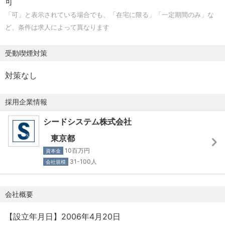
可
開発から製造生産に至るまで、材料、工程、設備のいずれ
「可」と表示されている場合でも、「在宅に限る」「一定期間のみ」な
かの分野に関する技術的な問題や市場に関する相談に対応
ど、条件は求人によって異なります
することです。
受動喫煙対策
対策なし
採用企業情報
シードシステム株式会社
東京都
10百万円
資本金
31-100人
会社規模
会社概要
【設立年月日】2006年4月20日