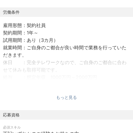
の高いコンサルタントの拡充を図っています。
今回募集するポジションは、この成長分野において、当社
労働条件
の技術的知見を深め、お客様への価値提供を最大化する重
雇用形態：契約社員
要な役割を担います。
契約期間：1年～
試用期間：あり（3カ月）
【募集背景】
就業時間：ご自身のご都合が良い時間で業務を行っていた
コロナの影響を受け、通常のIT業務が発展しつつある一
だきます。
方、単にIT業界だけではなく、ほかの業界へも人材サービ
休日 ：完全テレワークなので、ご自身のご都合に合わ
スを行い始めました。特に製造業におけるオンラインの問
せて休みも取得可能です。
い合わせが急増しております。
給与 ：想定年収 1000万円～2000万円
弊社は製造業のお客様から多数のお問合せを受け、最近で
給与改定：年1回
は電子材料、電子部品業界などのお客様が増えており、ま
社会保険：健康保険、厚生年金、労災保険、雇用保険
たお客様から非常に専門的な質問があります。
もっと見る
福利厚生：業務状況によって、50万円～200万円相当の感
社内に現在対応できるコンサルタント（講師）がいないた
謝礼金（ボーナス）がいただけます。
め、電子部品業界において経験豊富なコンサルタント（講
応募資格
師）を新たに迎えたく募集しております。
必須スキル