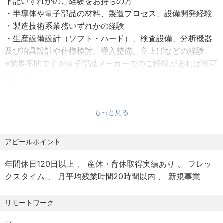
下記いずれかのご経験をお持ちの方
【業務内容】
・半導体や電子部品の材料、製造プロセス、設備開発経験
ご経験やご専門に応じて、工場生産現場が直面する以下の
・製造技術系業務いずれかの経験
ような課題に対して、技術的あるいや市場的な観点からア
・生産設備設計（ソフト・ハード）、検査設備、分析機器
ドバイスや解決策をご提案いただきます。
及び冶具設計や仕様検討、導入整備、立上げなどの経験
※業界不問ですが電子部品メーカーでのご経験があれば尚可
・材料・工程・設備に関する技術課題の解決
歓迎スキル
・研究開発段階における材料選定や工程設計の指導
1.革新的なアイデア発想力
・生産現場における歩留まり低下や品質不良の原因究明
2.協調性があり、積極的に仕事に取り組む姿勢のある方
と改善支援
もっと見る
3.業界で3年以上の技術職もしくは営業経験がある方
・生産設備の設計指導、稼働率向上のための改善提案
4.国際視点が持つ方
・新製品・新プロセス立上げ時の技術支援
アピールポイント
・量産移行に向けた工程構築やパラメータ最適化のコン
「求める人物像」電子部品業界において、材料・工程・設
サルティング
備いずれかの分野で深いご経験をお持ちの方。工場の現場
年間休日120日以上
産休・育休取得実績あり
フレッ
・市場ニーズを捉えた技術開発コンサルティング
に直面した具体的な問題を一緒に解決していただける実践
クスタイム
月平均残業時間20時間以内
新規事業
・市場動向を踏まえた材料・プロセス・設備の選定や改
的なスペシャリストを歓迎します。
善アドバイス
リモートワーク
具体的なタスクとしては、工場の生産現場において、研究