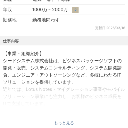
年収
1000万～2000万
？
勤務地
勤務地問わず
更新日
2026/03/16
仕事内容
【事業・組織紹介】
シードシステム株式会社は、ビジネスパッケージソフトの
開発・販売、システムコンサルティング、システム開発請
負、エンジニア・アウトソーシングなど、多岐にわたるIT
ソリューションを提供しています。
近年では、Lotus Notes・マイグレーション事業やモバイル
ソリューション事業にも注力し、お客様のビジネス成長を
ITで支援しています。
製造業分野への人材サービス展開は当社の新たな事業の柱
として成長を続けており、特に電子デバイス領域において
もっと見る
は、お客様からの高度な技術相談に対応するため、専門性