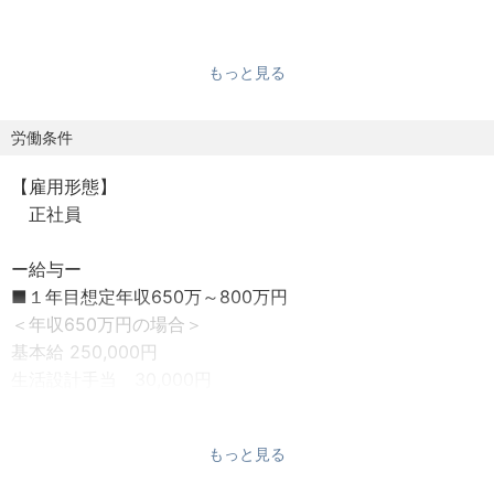
【会社組織としての特色ー会社の雰囲気】
コンサルタントは全国の医院・病院が主な支援先になりま
もっと見る
すが月に２日は、全社員が事務所に集結する日を月末に設
けています。
全体会議、面談の他、部活アクティビティ(登山部・バスケ
労働条件
部)、社員旅行や、社内表彰、お誕生日のお祝いなど、コン
【雇用形態】
サルタントと、セミナー事務局の社員間でコミュニケーシ
正社員
ョンをとる機会を大事にしています。
目先の売り上げよりもクライアントの利益になることを行
ー給与ー
う、ということを大切にしている社風です。
■１年目想定年収650万～800万円
売上目標は一切ありません。大切にしているのはクライア
＜年収650万円の場合＞
ントの成果、長期的に継続する関係性です。
基本給 250,000円
生活設計手当 30,000円
■コンサルティング：医院経営に関わる全て（戦略施策の
固定残業 70,000円
マーケティングから、採用・組織のマネジメントまで）を
月給 350,000円
コンサルティング
もっと見る
12ヶ月分給与 4,200,000円
■クライアント数：480医院（2026年7月1日現在）
夏 100,000円