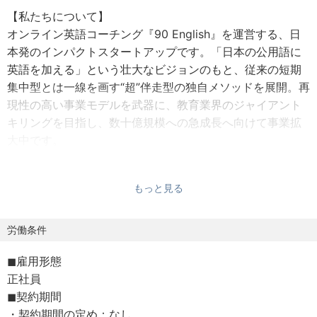
【私たちについて】
オンライン英語コーチング『90 English』を運営する、日
本発のインパクトスタートアップです。「日本の公用語に
英語を加える」という壮大なビジョンのもと、従来の短期
集中型とは一線を画す“超”伴走型の独自メソッドを展開。再
現性の高い事業モデルを武器に、教育業界のジャイアント
キリングを目指し、数十億規模への急成長へ向けて事業拡
大中です。
【私たちの強み】
もっと見る
1. 既存の教育業界を覆す「独自のビジネスモデル」と「成
長性」
「日本の公用語に英語を加える」という壮大なミッション
労働条件
のもと、独自の習慣化メソッドを用いた“超”伴走型のオンラ
◼︎雇用形態
イン英語コーチングを展開しています。従来のネイティブ
正社員
講師偏重モデルとは一線を画し、後天的に習得した日本人
◼︎契約期間
講師による論理的な指導を強みに、教育業界のジャイアン
・契約期間の定め：なし