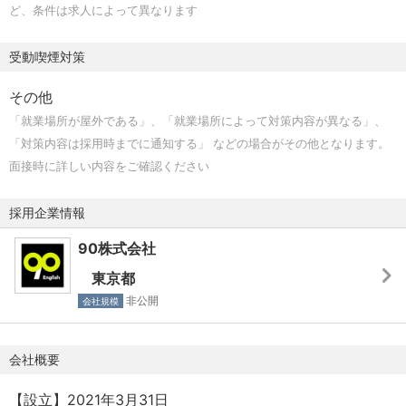
ど、条件は求人によって異なります
ービス。2親等以内の家族も利用可能です。
【マーケティング責任者の業務詳細】
・クローズドマート
・マーケティング全体戦略の設計
受動喫煙対策
社員限定の通販サイト。食品や日用品をお得に購入で
・広告／SNS／コンテンツの統合的な設計と運用
き、フードロス削減にもつながります。
・KPI設計、数値分析、改善サイクル構築
その他
・マーケ予算の設計・投資判断
「就業場所が屋外である」、「就業場所によって対策内容が異なる」、
・外部パートナーとの連携 など
「対策内容は採用時までに通知する」 などの場合がその他となります。
面接時に詳しい内容をご確認ください
※戦略設計と実行、両方に深く関わっていただきます。
採用企業情報
【期待する役割】
90株式会社
・90 Englishの魅力を、正しく市場に届けること
・再現性のあるリード獲得モデルをつくること
東京都
・事業成長をマーケの側面から支えること
非公開
会社規模
「全部を最初から完璧に」ではなく、一緒に仮説を立て、
会社概要
試し、磨いていく役割です。
【設立】2021年3月31日