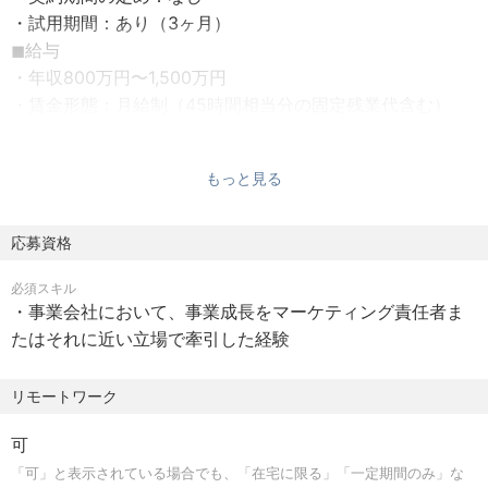
トキリングを目指す急成長スタートアップです。
・試用期間：あり（3ヶ月）
◼︎給与
2. 介在価値を最大化する「プロフェッショナルな仕事環
・年収800万円〜1,500万円
境」
・賃金形態：月給制（45時間相当分の固定残業代含む）
単なる語学指導に留まらず、受講生の人生の可能性を広げ
基本給／月：約49.3万円〜約92.5万円
る高い価値を発揮できる環境です。組織が拡大フェーズに
固定残業代／月：約17.4万円〜約32.5万円
あるため、現場の枠を超えて事業開発や組織づくりに直接
もっと見る
※45時間超過分については別途支給
関与できる裁量があり、自律型組織の中で自身の専門性と
・賞与：原則なし、ただし業績により支給することがある
市場価値を飛躍的に高めることが可能です。
・査定：原則年2回
応募資格
◼︎勤務地
3. 挑戦を支援し、個人の自律を尊重する「柔軟なカルチャ
必須スキル
・フルリモート（就業場所：従業員自宅）
ー」
・事業会社において、事業成長をマーケティング責任者ま
◼︎勤務時間
『「やってみたい！」をあたりまえに。』を自ら体現し、
たはそれに近い立場で牽引した経験
・フレックスタイム制（コアタイム：11:00〜16:00）
フルリモート・フルフレックスといった個人のパフォーマ
※月の所定労働時間：1日の標準労働時間(原則8時間）×月
ンスを最大化する柔軟な働き方を推奨しています。心理的
リモートワーク
の所定労働日数
安全性が高く、年次を問わず挑戦を称える文化が根付いて
■ 福利厚生
おり、高い目標を掲げながらもメンバー同士が互いに高め
可
・リゾートワークス
合えるプロフェッショナル集団です。
「可」と表示されている場合でも、「在宅に限る」「一定期間のみ」な
全国のホテル・リゾートに最大80%OFFで宿泊できるサ