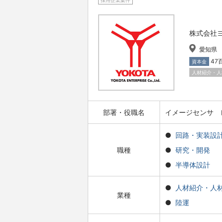
採用企業案件
株式会社
愛知県
47
資本金
人材紹介・人
部署・役職名
イメージセンサ 
回路・実装設
職種
研究・開発
半導体設計
人材紹介・人
業種
陸運