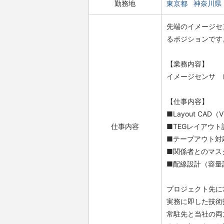
勤務地
東京都
神奈川県
先端のイメージセ
るポジションです
【業務内容】
イメージセンサ 
【仕事内容】
■Layout CAD
仕事内容
■TEGレイアウト
■テープアウト対
■関係者とのマス
■配線設計（容量設計
プロジェクト先に
実務に即した技術
常駐先と当社の両