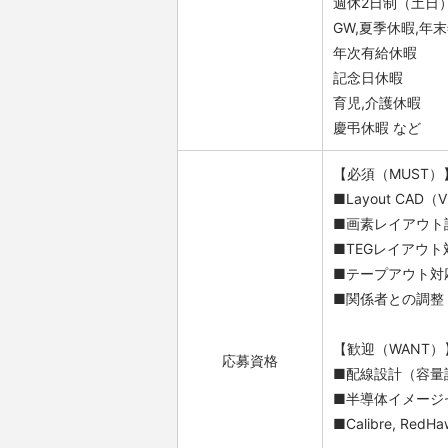
週休2日制（土日
GW,夏季休暇,年
年次有給休暇
記念日休暇
育児,介護休暇
慶弔休暇 など
【必須（MUST）
■Layout CAD
■画素レイアウト
■TEGレイアウト
■テープアウト対
■関係者との調整
【歓迎（WANT）
応募資格
■配線設計（容量設
■半導体イメージ
■Calibre, RedHa