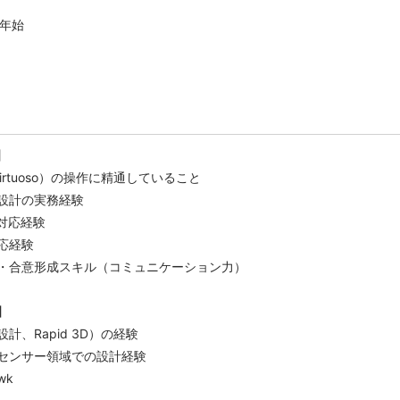
）
末年始
】
（Virtuoso）の操作に精通していること
設計の実務経験
対応経験
応経験
・合意形成スキル（コミュニケーション力）
】
計、Rapid 3D）の経験
センサー領域での設計経験
wk