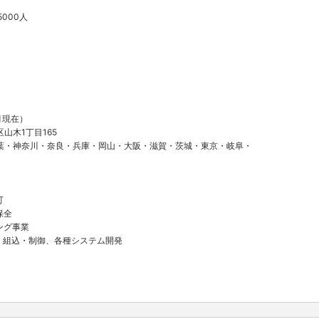
-5000人
月現在）
山木1丁目165
葉・神奈川・奈良・兵庫・岡山・大阪・滋賀・茨城・東京・岐阜・
可
保全
ング事業
、組込・制御、各種システム開発