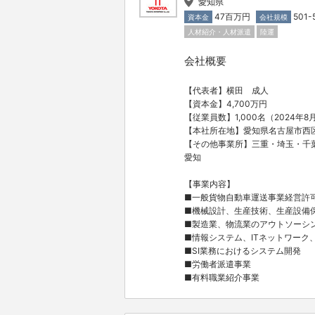
愛知県
47百万円
501
資本金
会社規模
人材紹介・人材派遣
陸運
会社概要
【代表者】横田 成人
【資本金】4,700万円
【従業員数】1,000名（2024年8
【本社所在地】愛知県名古屋市西区
【その他事業所】三重・埼玉・千
愛知
【事業内容】
■一般貨物自動車運送事業経営許
■機械設計、生産技術、生産設備
■製造業、物流業のアウトソーシ
■情報システム、ITネットワーク
■SI業務におけるシステム開発
■労働者派遣事業
■有料職業紹介事業