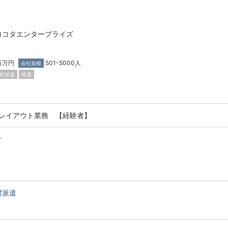
ヨコタエンタープライズ
百万円
501-5000人
会社規模
材派遣
陸運
レイアウト業務 【経験者】
計
材派遣