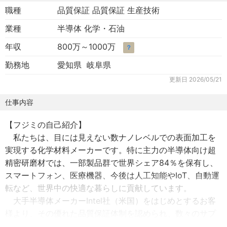
職種
品質保証 品質保証 生産技術
業種
半導体 化学・石油
年収
800万～1000万
？
勤務地
愛知県 岐阜県
更新日
2026/05/21
仕事内容
【フジミの自己紹介】
私たちは、目には見えない数ナノレベルでの表面加工を
実現する化学材料メーカーです。特に主力の半導体向け超
精密研磨材では、一部製品群で世界シェア84％を保有し、
スマートフォン、医療機器、今後は人工知能やIoT、自動運
転など、世界中の快適な暮らしに貢献しています。
大手半導体メーカーIntel社（米国）をはじめとするお客
様より、その優れた品質保証体制を認められ、数々のサプ
ライヤーアワードを受賞するなど、品質を高く評価されて