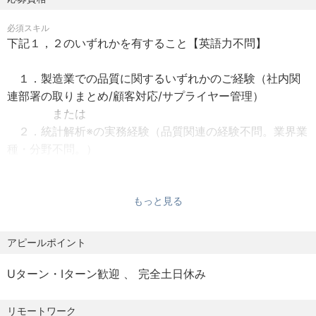
半導体の製造工程向けCMPスラリー（研磨材）の品質保
【休日休暇】
証。
必須スキル
・完全週休2日制（土日祝日）
最先端の技術開発をリードするTSMC社（台湾）、Intel
下記１，２のいずれかを有すること【英語力不問】
・年間休日：127日
社（米国）、韓国のメモリーメーカー等、
・有給休暇：10日（入社初年度は別途社内規定により入社
世界的な半導体メーカーやシリコンウエハーメーカー様
１．製造業での品質に関するいずれかのご経験（社内関
日に応じた日数付与）
を担当頂きます。
連部署の取りまとめ/顧客対応/サプライヤー管理）
・時間単位年休制度
または
・積立年休
半導体は、極めて小さい人工の構造物であり、回路幅は
２．統計解析※の実務経験（品質関連の経験不問。業界業
・夏季休暇
10nm（0.00001ｍｍ）以下、
種・分野不問。）
・年末年始休暇
数百を超える工程を経て製造され、徹底した品質管理と
※中でも、有意差検定、多変量/相関解析などの知
・メモリアル休暇（年間2日間）
生産性の向上がなされています。
見をお持ちの方は活かして頂けます
・特別休暇
お客様からの品質情報に対して、データ分析を駆使し、
もっと見る
・慶弔休暇
歓迎スキル
また社内関係部署、サプライヤーを巻き込みながら課題
下記１～４のいずれかを有すること
・育児支援/介護支援
解決の中心的な役割を担って頂きます。
１．半導体、電子材料、化学、自動車業界の経験
アピールポイント
２．英語力（目安TOEIC600点以上）
【福利厚生】
＜具体的な業務内容＞
Uターン・Iターン歓迎
完全土日休み
３．FMEA、統計解析に関わる経験・知識
・社員食堂完備
①顧客対応
４．規格要求事項いずれか※に関わる経験・知識
・家賃補助制度
・品質問題、問合せの対応（調査、データ分析、レポ
※ISO 9001（品質）、IATF 16949（自動車）、
リモートワーク
・引っ越し費用補助