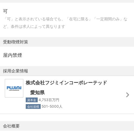
ート作成、顧客報告）
ISO 13485（医療機器）、JISQ 9100（航空宇宙）
・提携リゾート施設
・顧客監査対応および是正進捗管理、変更管理の推進
可
・提携福利厚生サービス
・製品品質、信頼性に関する資料作成
「可」と表示されている場合でも、「在宅に限る」「一定期間のみ」な
②社内不適合、異常処理の対応（分析、是正、低減活
ど、条件は求人によって異なります
動）
③供給者品質管理（当社品質要求の展開）
受動喫煙対策
・供給者への品質監査および品質教育
・供給者に対する品質要求の対応
屋内禁煙
・供給者の品質管理体制の継続改善
④新規製品の上市対応（品質の担保）
採用企業情報
・原材料規格の妥当性確認
株式会社フジミインコーポレーテッド
・当社製品規格の妥当性確認
⑤海外子会社への品質に関わるグローバル展開活動
愛知県
4,753百万円
資本金
（ポジション）
501-5000人
会社規模
メンバー～係長クラス
会社概要
（年収目安）