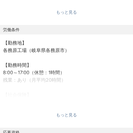
います。
もっと見る
＊＊Intel社（米国）よりの表彰受賞＊＊
●SCQI（サプライヤー・コンテニュアンス・クオリティ
労働条件
ー・インプルーブメント）賞2016、2019
【勤務地】
→インテル社が最も傑出したサプライヤーを表彰するも
各務原工場（岐阜県各務原市）
ので、品質、コスト、供給体制、技術力、カスタマー・サ
ービス、労働及び倫理要件、環境面でのサスティナビリテ
【勤務時間】
ィー（持続可能性）において、極めて高い水準を達成した
8:00～17:00（休憩：1時間）
サプライヤーに授与される
残業：あり（月平均20時間）
●PQS（プリファード・クオリティー・サプライヤー）
賞2014、2015、2017、2018、2020
【社会保険】
→インテル社がその絶えまない卓越性への追求と確固と
・健康保険
したプロフェッショナリズムを備えた事業活動を行うサプ
・厚生年金
ライヤーを表彰するもの
もっと見る
・雇用保険
・労働災害補償保険（労災）
■業務内容
応募資格