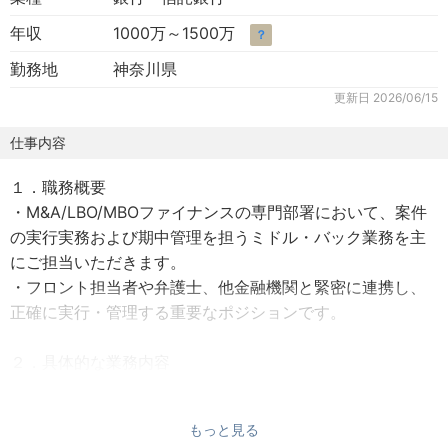
年収
1000万～1500万
？
勤務地
神奈川県
更新日
2026/06/15
仕事内容
１．職務概要
・M&A/LBO/MBOファイナンスの専門部署において、案件
の実行実務および期中管理を担うミドル・バック業務を主
にご担当いただきます。
・フロント担当者や弁護士、他金融機関と緊密に連携し、
正確に実行・管理する重要なポジションです。
２．具体的な業務内容
・実行実務（実行実務、ドキュメンテーション）
・期中管理業務（ファシリティーエージェント業務、アメ
もっと見る
ンド/ウェイブ対応、業況モニタリング（与信管理）等）