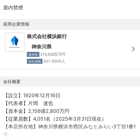
等
他、投資銀行チーム、M&Aチーム、ソリューションプロダ
屋内禁煙
クツグループ等を擁する本部営業セクションです。
【加入保険】
・グループを跨いだ連携も活発で、部一丸となってソリュ
採用企業情報
健康保険・厚生年金・雇用保険・労災保険
ーション提供を行っています。
株式会社横浜銀行
・ご本人希望や適性に応じて部内の係替え（ストラクチャ
【受動喫煙対策 】
ードファイナンス、コーポレートシローン等）も可能で
神奈川県
事業所敷地内完全禁煙
す。
215,628百万円
資本金
・勤務地は、横浜銀行本店（横浜市西区みなとみらい3-1-
501-5000人
会社規模
【備考】
1、最寄駅：桜木町駅/みなとみらい駅）です。
従事すべき業務の変更の範囲：銀行業務(窓口関連業務・渉
・原則として、転居を伴う異動はありません。
会社概要
外業務・ロビー業務・店頭事務・渉外事務・派出業務・電
・執務フロアは2024年10月にリニューアルしたばかりで
話交換業務・本部業務・検印業務・その他付随業務)・関連
す。快適な執務環境での勤務が可能です。
【設立】1920年12月16日
会社業務・出向先業務
【代表者】片岡 達也
就業場所の変更の範囲：株式会社横浜銀行、関連会社およ
【資本金】2,156億2,800万円
び出向先(テレワークをおこなう場所を含む）
【従業員数】4,051名（2025年3月31日現在）
【本店所在地】神奈川県横浜市西区みなとみらい3丁目1番1
号