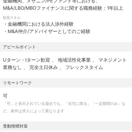
金融機関、メザニン/PEファンド等における、
最寄駅：各線／桜木町駅
提供の重要な柱と捉えています。
M&A/LBO/MBOファイナンスに関する職務経験：1年以上
当行のM&Aファイナンスチームはフロント／ミドル・バッ
【勤務時間】
歓迎スキル
クをワンチーム（同一グループ）に置いており、フロント
・金融機関における法人渉外経験
8：40～17：10（所定労働時間7時間30分、休憩時間60
／ミドルバックで連携しながら、銀行のソリューション提
・M&A仲介/アドバイザーとしてのご経験
分）
供を支える不可欠な役割を担います。
※フレックスタイム制導入しているため、始業および終業の
アピールポイント
時刻は労働者の決定に委ねる。ただし、フレキシブルタイ
４．キャリアパス
ムは6：00 から22：00
ゼネラリストとしてのキャリアだけでなく、ファイナンス
Uターン・Iターン歓迎
地域活性化事業
マネジメント
の実行・管理分野における高度な専門性を持つ「スペシャ
業務なし
完全土日休み
フレックスタイム
【休日】
リスト」としてのキャリア制度も用意されており、ご志向
土日、祝日、年末年始（12/31～1/3）
に合わせたキャリア形成が可能です。
リモートワーク
有給休暇（勤続年数に応じ15～20日付与。ただし初年度は
入行月による）
５．配属予定部署
可
ソリューション営業部 コーポレートアドバイザリーグル
「可」と表示されている場合でも、「在宅に限る」「一定期間のみ」な
【福利厚生】
ープ
ど、条件は求人によって異なります
家賃補給金、住宅補給金制度
育児休業および育児休業者向け復職支援カリキュラム・介
６．その他
受動喫煙対策
護休業・持株会・各種資格取得者に対する支援金給付制度
・ソリューション営業部は、M&Aファイナンスチームの