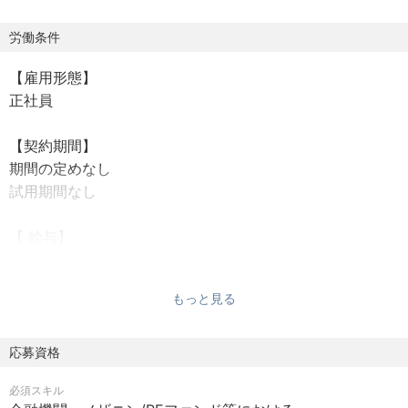
・パートアウト等、シンジケーション業務
※ご本人のご経歴、ご希望等をふまえて、上記の中から注力
労働条件
頂く業務をご相談させて下さい。
【雇用形態】
※後述の通り、フロントとは同一グループですので、ご本人
正社員
のご希望に応じてフロント業務を担っていただくことも可
能です。
【契約期間】
期間の定めなし
３．本ポジションの強み・魅力
試用期間なし
■国内トップクラスのLBOローンアレンジ実績
・当行は地方銀行でトップクラスのM&A/LBO/MBOファイ
【 給与】
ナンスのアレンジ実績を持ち、各PEファンドからのディー
応相談
ルフローも確立しています。
賞与：年2回（6月、12月）
・ミドル・バック担当として、専門性が高く複雑なストラ
もっと見る
給与詳細は、当行の規定に従い決定します。
クチャードファイナンス案件の実行・管理に携わること
で、市場価値の高い専門性を高めることができます。
【勤務地】
応募資格
220-8612 神奈川県 横浜市 西区みなとみらい3丁目1番1号
■ソリューション提供を支える重要な役割
必須スキル
勤務地詳細：当行本店ビル
当行はM&Aファイナンスを、お取引先へのソリューション