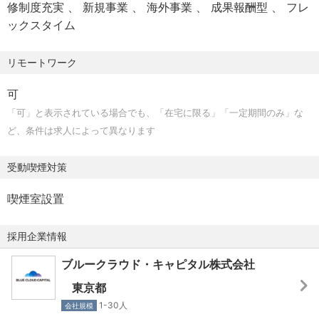
修制度充実
新規事業
海外事業
成果報酬型
フレ
■報酬体系
ックスタイム
・時間単価報酬（ご経験を基に個別で設定）
・インセンティブ報酬（Carried interestやストックオプシ
リモートワーク
ョン、レベニューシェア等）
可
「可」と表示されている場合でも、「在宅に限る」「一定期間のみ」な
ど、条件は求人によって異なります
受動喫煙対策
喫煙室設置
採用企業情報
ブルークラウド・キャピタル株式会社
東京都
1-30人
会社規模