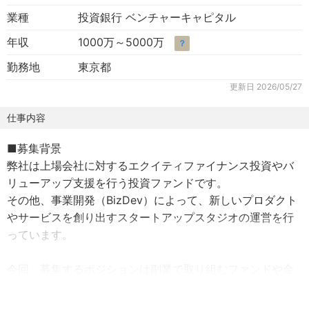
業種
投資銀行 ベンチャーキャピタル
年収
1000万～5000万
？
勤務地
東京都
更新日
2026/05/27
仕事内容
■募集背景
弊社は上場会社に対するエクイティファイナンス投資やバ
リューアップ支援を行う投資ファンドです。
その他、事業開発（BizDev）によって、新しいプロダクト
やサービスを創り出すスタートアップスタジオの運営を行
っています。
今回、募集するポジションは副業で取り組むファンドや金
融サービスに係る事業開発です。
打合わせ以外は平日夜間や土日を含めたフルリモートでの