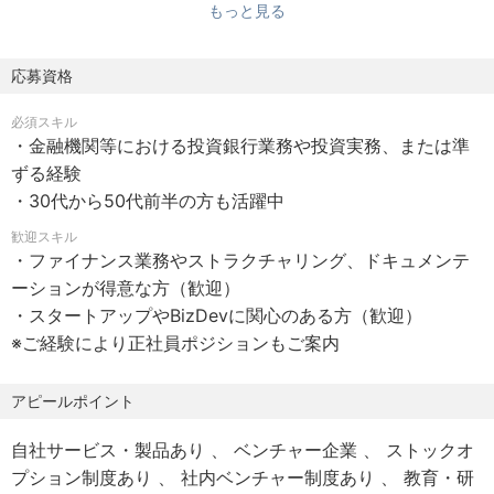
もっと見る
取り組みとなります。
（ご経験により正社員ポジションもご案内）
応募資格
■業務内容
必須スキル
・投資ファンドや金融サービスに関する事業開発全般
・金融機関等における投資銀行業務や投資実務、または準
・具体的にはビジネスモデル立案、ファイナンス業務、フ
ずる経験
ァンドセットアップ（組合組成等）、ストラクチャリング
・30代から50代前半の方も活躍中
・ドキュメンテーション、PoC（概念実証）、採用関連、
営業ツール制作、付随業務
歓迎スキル
・ファイナンス業務やストラクチャリング、ドキュメンテ
※フルリモートワーク（夜間の社内打合わせはオフライン）
ーションが得意な方（歓迎）
※副業やWワークでの取り組み（夜間・土日の稼働も可）
・スタートアップやBizDevに関心のある方（歓迎）
※ご経験により正社員ポジションもご案内
実現したいビジョンをもとに、原則、未開拓のビジネスモ
デルや戦略、PoC（概念実証）を通して、新たに生まれた
アピールポイント
プロダクトの価値を見出します。
そしてスケールに向けたファイナンスと組織化など経営資
自社サービス・製品あり
ベンチャー企業
ストックオ
源の投下により、生み出した事業をグロースさせます。
プション制度あり
社内ベンチャー制度あり
教育・研