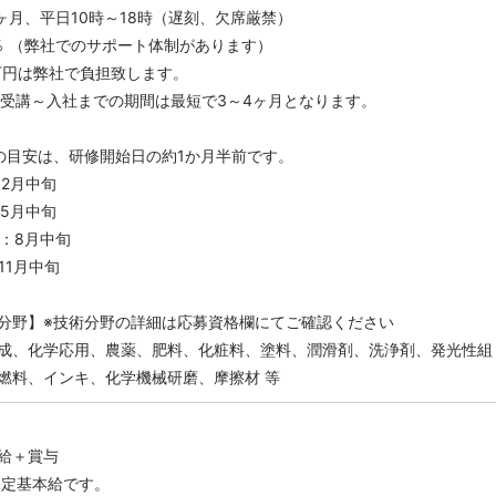
2ヶ月、平日10時～18時（遅刻、欠席厳禁）
0％ （弊社でのサポート体制があります）
.9万円は弊社で負担致します。
研修受講～入社までの期間は最短で3～4ヶ月となります。
の目安は、研修開始日の約1か月半前です。
2月中旬
5月中旬
修：8月中旬
11月中旬
分野】※技術分野の詳細は応募資格欄にてご確認ください
成、化学応用、農薬、肥料、化粧料、塗料、潤滑剤、洗浄剤、発光性組
燃料、インキ、化学機械研磨、摩擦材 等
給＋賞与
の固定基本給です。