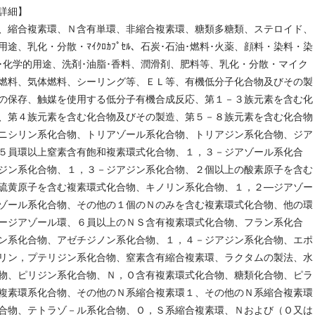
詳細】
、縮合複素環、Ｎ含有単環、非縮合複素環、糖類多糖類、ステロイド、
途、乳化・分散・ﾏｲｸﾛｶﾌﾟｾﾙ、石炭･石油･燃料･火薬、顔料・染料・染
･化学的用途、洗剤･油脂･香料、潤滑剤、肥料等、乳化・分散・マイク
燃料、気体燃料、シーリング等、ＥＬ等、有機低分子化合物及びその製
の保存、触媒を使用する低分子有機合成反応、第１－３族元素を含む化
、第４族元素を含む化合物及びその製造、第５－８族元素を含む化合物
ニシリン系化合物、トリアゾール系化合物、トリアジン系化合物、ジア
５員環以上窒素含有飽和複素環式化合物、１，３－ジアゾール系化合
ジン系化合物、１，３－ジアジン系化合物、２個以上の酸素原子を含む
硫黄原子を含む複素環式化合物、キノリン系化合物、１，２―ジアゾー
ゾール系化合物、その他の１個のＮのみを含む複素環式化合物、他の環
ージアゾール環、６員以上のＮＳ含有複素環式化合物、フラン系化合
ン系化合物、アゼチジノン系化合物、１，４－ジアジン系化合物、エポ
リン，プテリジン系化合物、窒素含有縮合複素環、ラクタムの製法、水
物、ピリジン系化合物、Ｎ，Ｏ含有複素環式化合物、糖類化合物、ピラ
複素環系化合物、その他のＮ系縮合複素環１、その他のＮ系縮合複素環
合物、テトラゾ－ル系化合物、Ｏ，Ｓ系縮合複素環、Ｎおよび（Ｏ又は