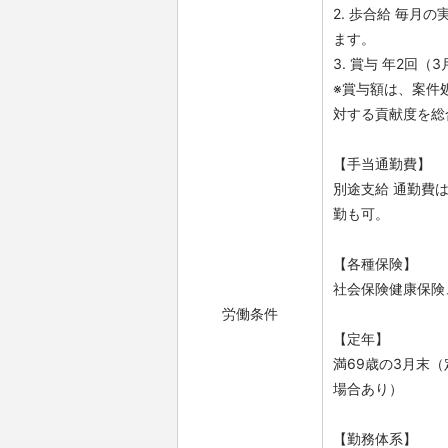
2. 歩合給 毎
ます。
3. 賞与 年2回
※賞与額は、案件
対する貢献度を総
【手当通勤費】
別途支給 通勤費
勤も可。
【各種保険】
社会保険健康保険
労働条件
【定年】
満69歳の3月末
場合あり）
【勤務体系】