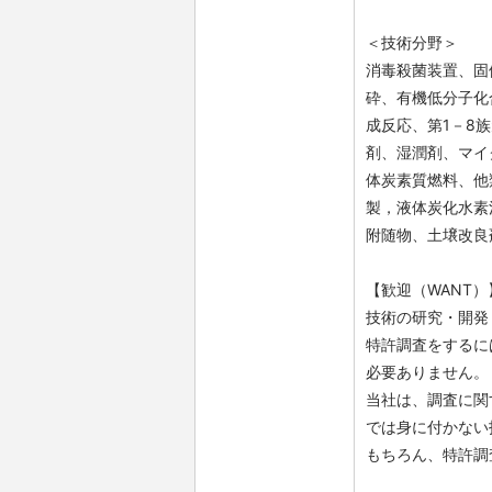
＜技術分野＞
消毒殺菌装置、固
砕、有機低分子化
成反応、第1－8
剤、湿潤剤、マイ
体炭素質燃料、他
製，液体炭化水素
附随物、土壌改良
【歓迎（WANT）
技術の研究・開発
特許調査をするに
必要ありません。
当社は、調査に関
では身に付かない
もちろん、特許調