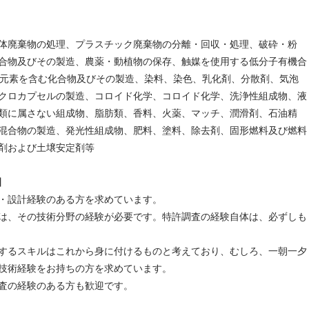
体廃棄物の処理、プラスチック廃棄物の分離・回収・処理、破砕・粉
合物及びその製造、農薬・動植物の保存、触媒を使用する低分子有機合
族元素を含む化合物及びその製造、染料、染色、乳化剤、分散剤、気泡
クロカプセルの製造、コロイド化学、コロイド化学、洗浄性組成物、液
類に属さない組成物、脂肪類、香料、火薬、マッチ、潤滑剤、石油精
混合物の製造、発光性組成物、肥料、塗料、除去剤、固形燃料及び燃料
剤および土壌安定剤等
】
・設計経験のある方を求めています。
は、その技術分野の経験が必要です。特許調査の経験自体は、必ずしも
するスキルはこれから身に付けるものと考えており、むしろ、一朝一夕
技術経験をお持ちの方を求めています。
査の経験のある方も歓迎です。