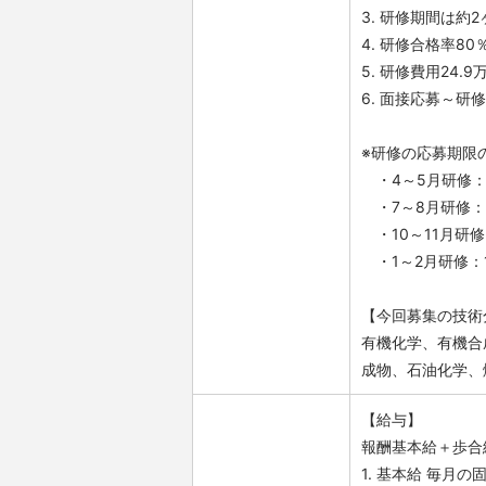
3. 研修期間は約
4. 研修合格率8
5. 研修費用24
6. 面接応募～
※研修の応募期限
・4～5月研修：
・7～8月研修：
・10～11月研
・1～2月研修：
【今回募集の技術
有機化学、有機合
成物、石油化学、
【給与】
報酬基本給＋歩合
1. 基本給 毎月