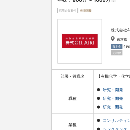
年収： 800万 ～ 1000万
?
採用企業案件
役員面接
株式会社AI
東京都
49
資本金
その他
部署・役職名
【有機化学・化学
研究・開発
職種
研究・開発
研究・開発
コンサルティ
業種
シンクタンク