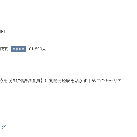
RI
百万円
101-500人
会社規模
応用 分野/特許調査員】研究開発経験を活かす｜第二のキャリア
ング