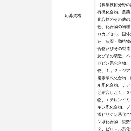
【募集技術分野の
有機化合物、農薬
応募資格
化合物のその他の用
色、化合物の物理
ロカプセル、固体
造、農薬・動植物
合物及びその製造
及びその製造、ペ
ゼピン系化合物、
物、１，２－ジア
複素環式化合物、
ル系化合物、チア
と縮合した１，３
物、エチレンイミ
キシ系化合物、プ
添ピリジン系化合
ン系化合物、複数
２、ピロ－ル系化