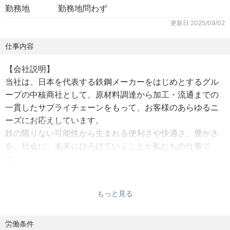
勤務地
勤務地問わず
更新日
2025/09/02
仕事内容
【会社説明】
当社は、日本を代表する鉄鋼メーカーをはじめとするグル
ープの中核商社として、原材料調達から加工・流通までの
一貫したサプライチェーンをもって、お客様のあらゆるニ
ーズにお応えしています。
鉄の限りない可能性から生まれる便利さや快適さ、豊かさ
を、社会に、未来にひろげていくことが私たちの仕事で
す。
鉄から始まる無限大の価値創造を目指して、挑戦を続けま
す。
もっと見る
【業務内容】
EV化の世界的潮流の中心地である中部地区において、高性
労働条件