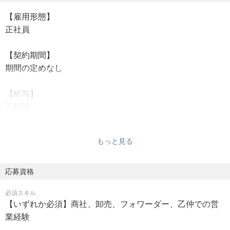
能電磁鋼板などの高付加価値製品の販売拡大をお任せしま
【雇用形態】
す。
正社員
【商材】電磁鋼板、薄板、表面処理鋼板、厚板、ステンレ
ス鋼板
【契約期間】
【販売先】自動車業界のメーカー、総合電機メーカーなど
期間の定めなし
【業務】
■顧客ニーズを仕入先へ繋ぎ、鋼材とサプライチェー
【給与】
ンを提案
応相談
■上記顧客へのグローバルな動向・ニーズ収集
■価格・契約交渉
【勤務地】
■サプライチェン最適化
もっと見る
勤務時間
【エンドユーザー製品】 EVやハイブリッド車、エアコン、
9:00～17:30（休憩１時間）
風力・太陽光発電などの電動化に求められるモーター製品
※フレックス制度あり
応募資格
の心臓部
※残業：あり（月平均３０時間程度）
※配属後しばらくはデリバリー業務もご担当いただく可能
必須スキル
性があります
【いずれか必須】商社、卸売、フォワーダー、乙仲での営
【休日】
業経験
完全週休２日制、祝日、年末年始、メーデー、創立記念日