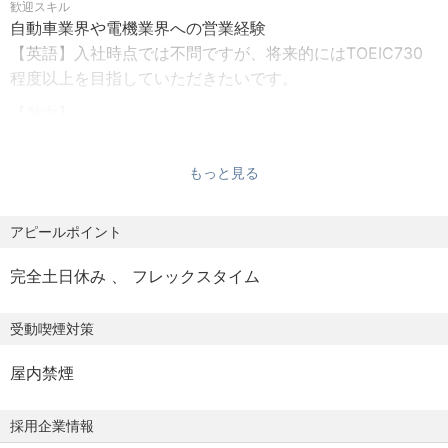
歓迎スキル
自動車業界や電機業界への営業経験
【福利厚生】
【英語】入社時点では不問ですが、将来的にはTOEIC730
定期健康診断、資格取得支援制度等
程度以上を目指していただきたいです。
【加入保険】
【魅力】
社会保険：健康保険、厚生年金、労災保険、雇用保険
■グローバル規模で進んでいる電動化のまさに中心である
中部地区での営業を通じて、自身が提案した商材が社会を
もっと見る
変えていく、影響度が大きく、やりがいを感じることがで
きます。
アピールポイント
■脱炭素化という社会課題に、EVや再エネの根幹素材を供
給することで直接貢献できます。
完全土日休み
フレックスタイム
■技術知識と商社の商務能力を兼ね備えた、市場価値の高
いスキルが身に付く環境です。
受動喫煙対策
【求める人物】
屋内禁煙
・誠実、思いやりのある方
・コミュニケーション能力が高い方
採用企業情報
・助け合い、チームプレーができる方