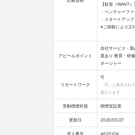
応募資格
【歓迎（WANT）
・ベンチャーファ
・スタートアップ
※ご経験により正
自社サービス・製
アピールポイント
度あり
教育・研
ネージャー
可
リモートワーク
「可」と表示され
異なります
受動喫煙対策
喫煙室設置
更新日
2026/05/27
求人番号
4635104