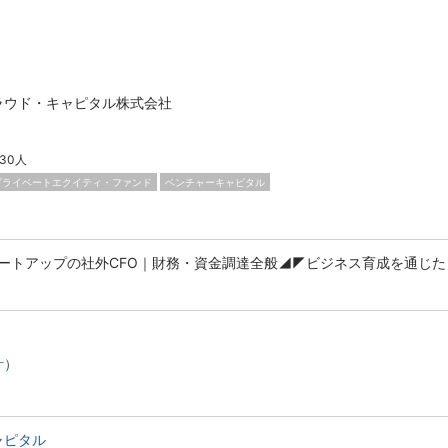
ラウド・キャピタル株式会社
-30人
プライベートエクイティ・ファンド
ベンチャーキャピタル
ートアップの社外CFO｜財務・資金調達全般◢◤ビジネス育成を通じた
計）
ャピタル