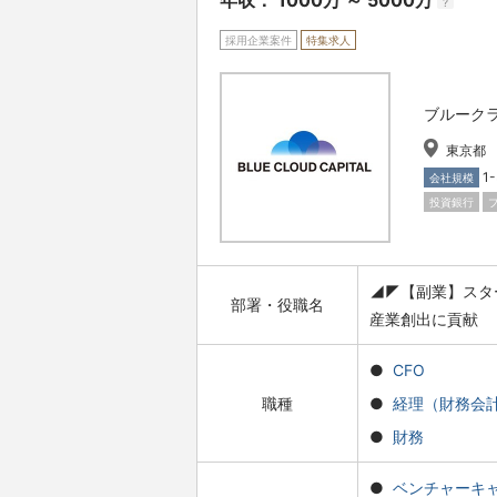
年収： 1000万 ～ 5000万
?
採用企業案件
特集求人
ブルーク
東京都
1
会社規模
投資銀行
◢◤【副業】スタ
部署・役職名
産業創出に貢献
CFO
職種
経理（財務会
財務
ベンチャーキ