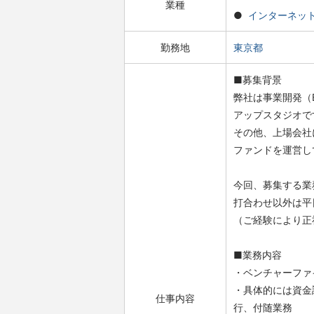
業種
インターネッ
勤務地
東京都
■募集背景
弊社は事業開発（
アップスタジオで
その他、上場会社
ファンドを運営し
今回、募集する業
打合わせ以外は平
（ご経験により正
■業務内容
・ベンチャーファ
・具体的には資金
仕事内容
行、付随業務