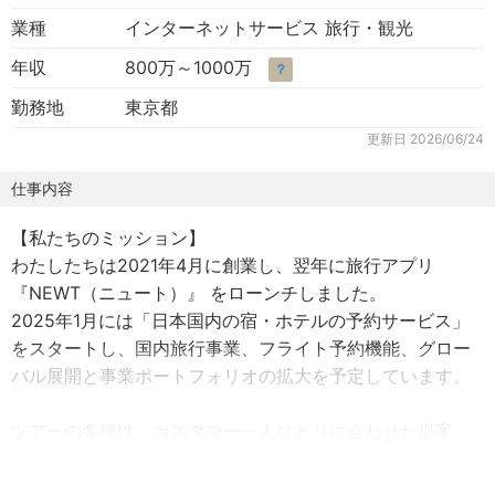
業種
インターネットサービス 旅行・観光
年収
800万～1000万
？
勤務地
東京都
更新日
2026/06/24
仕事内容
【私たちのミッション】
わたしたちは2021年4月に創業し、翌年に旅行アプリ
『NEWT（ニュート）』 をローンチしました。
2025年1月には「日本国内の宿・ホテルの予約サービス」
をスタートし、国内旅行事業、フライト予約機能、グロー
バル展開と事業ポートフォリオの拡大を予定しています。
ツアーの多様性、カスタマー一人ひとりに合わせた提案、
変化し続ける入国要件・フライトスケジュールなど、あら
ゆる側面から最適化・効率化・柔軟に対応を目指し、"旅"