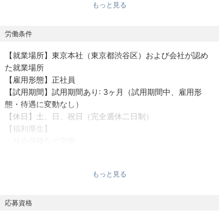
もっと見る
の計画から帰国後までをよりスムーズで豊かな体験へと高
めていくために、テクノロジーに大きく投資し、すべての
旅行に対応するデジタルトラベルエージェンシーを目指し
労働条件
ています。
【就業場所】東京本社（東京都渋谷区）および会社が認め
た就業場所
生成AIを活用した十人十色な旅行プランのレコメンド。世
【雇用形態】正社員
界中のホテルやフライトを網羅するデジタルネットワーク
【試用期間】試用期間あり: 3ヶ月（試用期間中、雇用形
の構築。旅行のプランニングからサポートまで一貫した業
態・待遇に変動なし）
務の自動化。膨大な料金、在庫データを瞬時に処理するア
【休日】土、日、祝日（完全週休二日制）
ルゴリズムの実装。そして、その複雑な処理を極限まで簡
【福利厚生】
単にするためのUXの工夫と磨き込み。
・社会保険など完備
・税制適格ストックオプション付与
わたしたちは最先端のテクノロジーを駆使し、従来のアプ
ローチでは実現できなかった「あたらしい旅行」の創造に
もっと見る
【働き方】
挑戦しています。旅行業界をDXするという難易度の高いミ
出社とリモートを組み合わせたハイブリッド勤務を基本と
ッションに挑戦したい方からのご応募をお待ちしていま
し、コミュニケーションと生産性の両方を大切にします。
応募資格
す。
・週3回（1日6時間）の出社勤務を基本とする