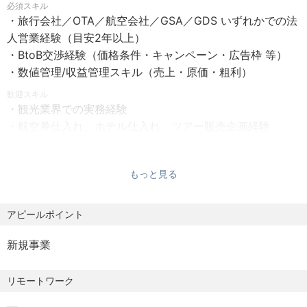
必須スキル
・それ以外はリモートやワーケーションなど自由に選択可
【仕事概要】
・旅行会社／OTA／航空会社／GSA／GDS いずれかでの法
能
「最高の旅体験は、仕入れから始まる。その“はじまり”をデ
人営業経験（目安2年以上）
・事情に応じた「優しい出社例外規定」を設け、柔軟に対
ザインできる。」
・BtoB交渉経験（価格条件・キャンペーン・広告枠 等）
応
旅行アプリ『NEWT』は、予約流通額3倍、累計約70億円の
・数値管理/収益管理スキル（売上・原価・粗利）
調達を完了し急成長中です。
歓迎スキル
今後のさらなる事業成長の鍵を握るのが「航空仕入れ」の
・観光業界での実務経験
【働くうえで大切にしていること】
強化です。
・航空券仕入れ、ホテル仕入れ、ツアー販売企画経験
私たちは「HR Policy」として《自由と責任》を掲げていま
・成果創出のために、社内外のステークホルダーを巻き込
す。多様でプロフェッショナルなメンバーを受容しあい、
私たちの仕事は単なる座席の調達にとどまりません。
みながら推進できるオーナーシップ
所属感を感じるチームとしてアウトプットへの責任を持
本ポジションは、航空券仕入れの戦略立案から実行までを
もっと見る
・SQL等を用いたデータ抽出・分析スキル、またはデータ
ち、働き方には可能な限り制約を設けない組織であること
一気通貫に担い、世界中の航空会社とパートナーシップを
ドリブンな意思決定の経験
を大切にしています。
構築します。
アピールポイント
【求める人物像】
既存の商習慣にとらわれず、データとテクノロジーを駆使
・「あたらしい旅行、あらゆる人へ。」というミッション
新規事業
【NEWT MATEPASS（ニュート メイトパス）】
して独自の仕入れルートや商品企画を開発することで、価
に共感できる方
NEWTに関わる仲間（MATE）が幅広い選択肢をもてるよう
格・利便性・選択肢のすべてにおいて「かしこい、おトク
・好奇心と向上心を持ち、学びながら、自分自身をアップ
リモートワーク
なPASSを会社として用意しています。
な」旅の入り口を創り出すこと。
デートしていける方
ーーーーーーーーーーーーーーーーーーーーーー
事業成長のダイナミズムを肌で感じながら、あなたの交渉
・本質的に解くべき課題を追求し、オーナーシップを持っ