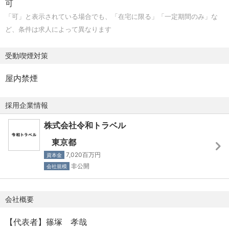
可
◆Hybrid Work
とアイデアで、旅行体験の“はじまり”から業界を変革してい
て課題解決できる方
「可」と表示されている場合でも、「在宅に限る」「一定期間のみ」な
「自由と責任」に基づき、いつでもどこでも働けるような
く挑戦的なポジションです。
・カスタマーファーストに考え、意思決定できる方
ど、条件は求人によって異なります
働き方を推進しています。
・困難な課題も深く思考し、粘り強く取り組みながら、迅
【具体的な業務内容】
速に対応できる方
受動喫煙対策
◆Focus
・国内外の航空会社との戦略的パートナーシップ構築およ
・多様性を尊重し、ボーダレスに他者をリスペクトする姿
仕事以外にフォーカスしたいことがあるときに、一定期
び条件交渉のリード
勢をお持ちの方
屋内禁煙
間、働く時間を短縮することができます。
・市場データに基づく最適な仕入れ計画（ブロック・買
取・システム連携等）の策定
採用企業情報
◆New Family休暇
・既存提携先との連携強化に向けた販売促進・共同プロモ
出産される方だけでなくパートナーの方も一緒に、あたら
株式会社令和トラベル
ーションの提案
しい家族を迎える準備がしやすくなるように有給休暇を取
・社内エンジニア・PMと連携し、予約・発券オペレーショ
東京都
得できます。
ンの自動化などの改善業務
7,020百万円
資本金
・航空会社との提携を軸にした新規事業やサービス企画の
非公開
会社規模
◆Travel Design
立案・実行
旅行を扱う私たち自身が旅行の魅力を最大限感じ、「あら
会社概要
たな気づき」を得られるように、メンバー限定価格で旅行
を手配できます。
【代表者】篠塚 孝哉
ーーーーーーーーーーーーーーーーーーーーーー