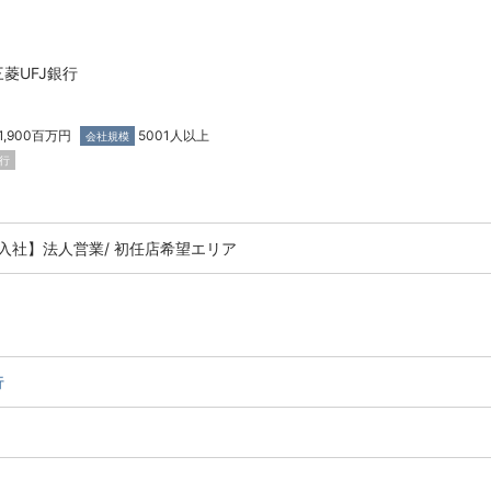
菱UFJ銀行
11,900百万円
5001人以上
会社規模
行
月入社】法人営業/ 初任店希望エリア
行