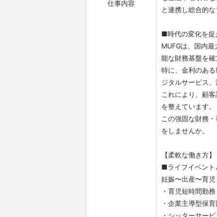
仕事内容
と連携し総合的な
■時代の変化を捉
MUFGは、国内
能な財務基盤を確
特に、金利のある
ジタルサービス、
これにより、顧客
を整えています。
この強固な財務・
をしませんか。
【柔軟な働き方】
■ライフイベント
妊娠〜出産〜育児
・育児短時間勤務
・企業主導型保育
・シッターサービ