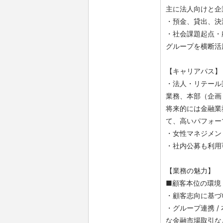
主に法人向けと企
・預金、貸出、決
・社会課題起点・
グループを横断活
【キャリアパス】
・法人・リテール
業務、本部（企画
将来的には金融業
て、高いパフォー
・女性マネジメン
・社内公募も利用
【業務の魅力】
■顧客本位の環境
・顧客志向に基づ
・グループ連携 
な金融市場取引な