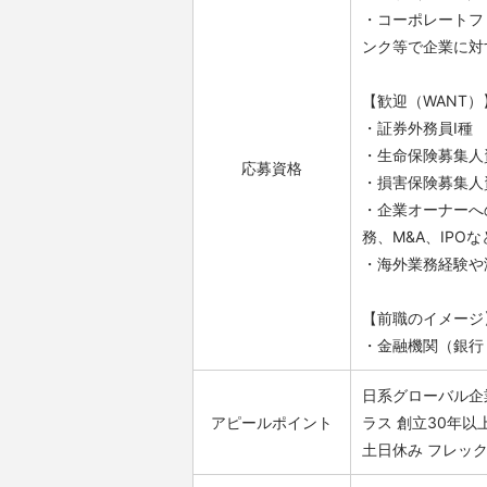
・コーポレートフ
ンク等で企業に対
【歓迎（WANT）
・証券外務員Ⅰ種
・生命保険募集人
応募資格
・損害保険募集人
・企業オーナーへ
務、M&A、IPOな
・海外業務経験や
【前職のイメージ
・金融機関（銀行
日系グローバル企
アピールポイント
ラス
創立30年以
土日休み
フレッ