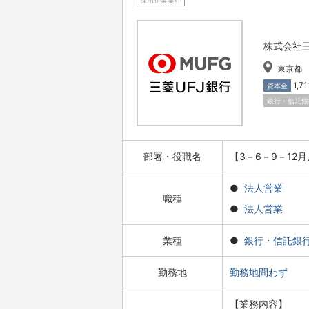
採用企業案件
株式会社三
東京都
1,7
資本金
銀行・信託銀
部署・役職名
【3－6－9－12
法人営業
職種
法人営業
業種
銀行・信託銀
勤務地
勤務地問わず
【業務内容】