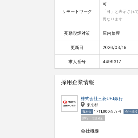
可
リモートワーク
「可」と表示され
異なります
受動喫煙対策
屋内禁煙
更新日
2026/03/19
求人番号
4499317
採用企業情報
株式会社三菱UFJ銀行
東京都
1,711,900百万円
資本金
会社規模
銀行・信託銀行
会社概要