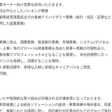
業オーナー向け営業を担当いただきます。
済を中心としたバンキング業務
顧客経営課題起点での各種アドバイザリー業務（銀行・信託・証券など
用した提案業務）
業務に加え、国際業務、投資銀行業務、市場業務、システム/デジタル
・人事）等のグローバル関連業務を含めた部署へ異動の可能性あり。
務全般でプロフェッショナルとなることを展望し、全社的視野に立っ
マンスを発揮し、活躍することを期待。
ト多数活躍中。多様な人材に多様なキャリアパスをご用意。
可能。
いた中長期的な取り組みが評価される評価体系になっております。
/ 本部連携による総合ソリューションの提供：事業承継や海外進出、高度
ど、多岐にわたる課題に対し、信託銀行や証券会社などのグループ各社