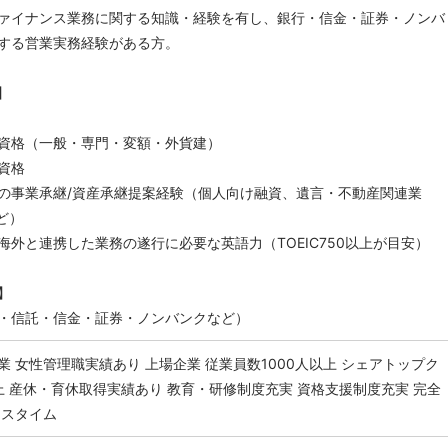
ァイナンス業務に関する知識・経験を有し、銀行・信金・証券・ノンバ
する営業実務経験がある方。
】
資格（一般・専門・変額・外貨建）
資格
の事業承継/資産承継提案経験（個人向け融資、遺言・不動産関連業
ど）
海外と連携した業務の遂行に必要な英語力（TOEIC750以上が目安）
】
・信託・信金・証券・ノンバンクなど）
業
女性管理職実績あり
上場企業
従業員数1000人以上
シェアトップク
上
産休・育休取得実績あり
教育・研修制度充実
資格支援制度充実
完全
クスタイム