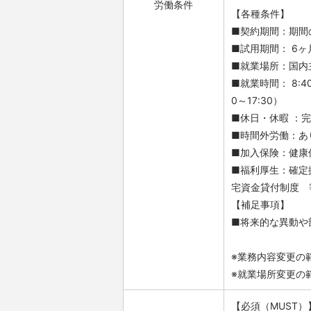
労働条件
【各種条件】
■契約期間：期間
■試用期間： 6
■就業場所：国内
■就業時間： 8:4
0～17:30）
■休日・休暇 ：
■時間外労働：あ
■加入保険：健康
■福利厚生：確定
宅資金貸付制度 
【補足事項】
■将来的な異動や
※業務内容変更の
※就業場所変更の
【必須（MUST）