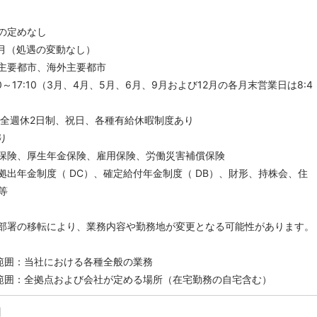
の定めなし
ヶ月（処遇の変動なし）
主要都市、海外主要都市
0～17:10（3月、4月、5月、6月、9月および12月の各月末営業日は8:4
完全週休2日制、祝日、各種有給休暇制度あり
り
保険、厚生年金保険、雇用保険、労働災害補償保険
拠出年金制度（ DC）、確定給付年金制度（ DB）、財形、持株会、住
等
部署の移転により、業務内容や勤務地が変更となる可能性があります。
範囲：当社における各種全般の業務
範囲：全拠点および会社が定める場所（在宅勤務の自宅含む）
】