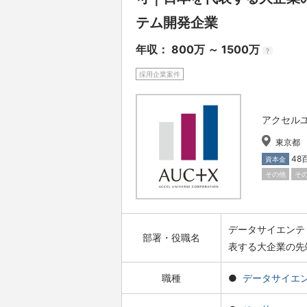
テム開発企業
年収： 800万 ～ 1500万
?
採用企業案件
アクセル
東京都
48
資本金
その他
そ
データサイエンテ
部署・役職名
表する大企業の先
職種
データサイエ