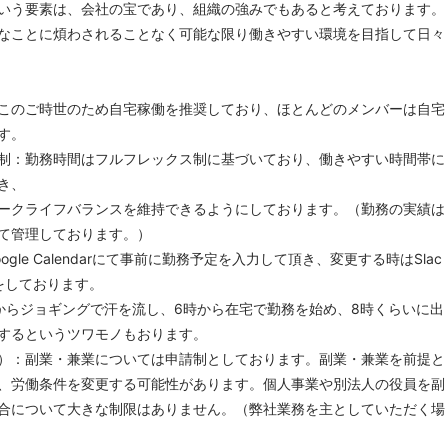
いう要素は、会社の宝であり、組織の強みでもあると考えております。
なことに煩わされることなく可能な限り働きやすい環境を目指して日々
このご時世のため自宅稼働を推奨しており、ほとんどのメンバーは自宅
す。
制：勤務時間はフルフレックス制に基づいており、働きやすい時間帯に
き、
クライフバランスを維持できるようにしております。（勤務の実績は
を使って管理しております。）
gle Calendarにて事前に勤務予定を入力して頂き、変更する時はSlac
をしております。
らジョギングで汗を流し、6時から在宅で勤務を始め、8時くらいに出
するというツワモノもおります。
）：副業・兼業については申請制としております。副業・兼業を前提と
、労働条件を変更する可能性があります。個人事業や別法人の役員を副
合について大きな制限はありません。（弊社業務を主としていただく場