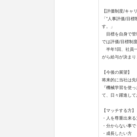
【評価制度/キャ
「”人事評価/目
す。」
目標を自身で管理
では評価/目標制
半年1回、社員一
がら給与が決まり
【今後の展望】
将来的に当社は先
『機械学習を使っ
て、日々躍進して
【マッチする方】
・人を尊重出来る
・分からない事で
・成長したい方