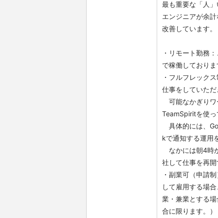
最も重要な「人」
エンジニアが余計
改善しています。
・リモート勤務：
で稼働しておりま
・フルフレックス
仕事をしていただ
可能なかぎりワー
TeamSpirit
具体的には、Goo
kで通知する運用
なかには朝4時か
社して仕事を再開
・副業可（申請制
して雇用する場合
業・兼業とする場
合に限ります。）