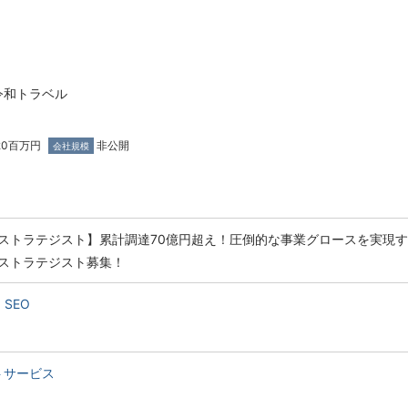
令和トラベル
020百万円
非公開
会社規模
ストラテジスト】累計調達70億円超え！圧倒的な事業グロースを実現す
ストラテジスト募集！
SEO
トサービス