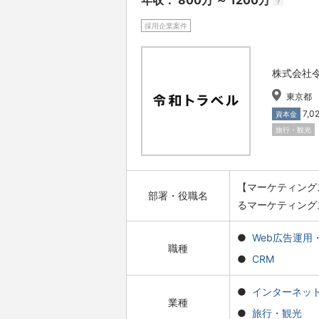
年収： 800万 ～ 1200万
?
採用企業案件
株式会社
東京都
7,
資本金
旅行・観光
【マーケティング
部署・役職名
るマーケティング
Web広告運用・
職種
CRM
インターネッ
業種
旅行・観光