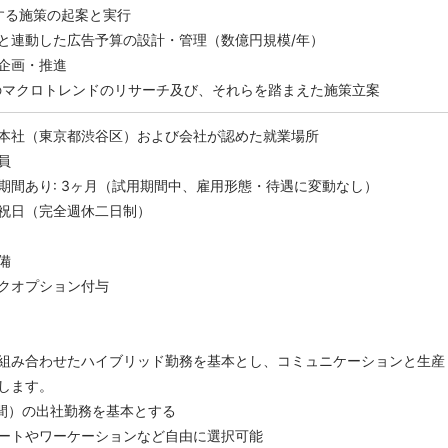
成する施策の起案と実行
と連動した広告予算の設計・管理（数億円規模/年）
企画・推進
のマクロトレンドのリサーチ及び、それらを踏まえた施策立案
本社（東京都渋谷区）および会社が認めた就業場所
員
期間あり: 3ヶ月（試用期間中、雇用形態・待遇に変動なし）
祝日（完全週休二日制）
備
クオプション付与
組み合わせたハイブリッド勤務を基本とし、コミュニケーションと生産
します。
時間）の出社勤務を基本とする
ートやワーケーションなど自由に選択可能