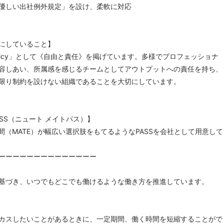
優しい出社例外規定」を設け、柔軟に対応
にしていること】
olicy」として《自由と責任》を掲げています。多様でプロフェッショナ
容しあい、所属感を感じるチームとしてアウトプットへの責任を持ち、
限り制約を設けない組織であることを大切にしています。
PASS（ニュート メイトパス）】
間（MATE）が幅広い選択肢をもてるようなPASSを会社として用意して
ーーーーーーーーーーーーーー
基づき、いつでもどこでも働けるような働き方を推進しています。
カスしたいことがあるときに、一定期間、働く時間を短縮することがで