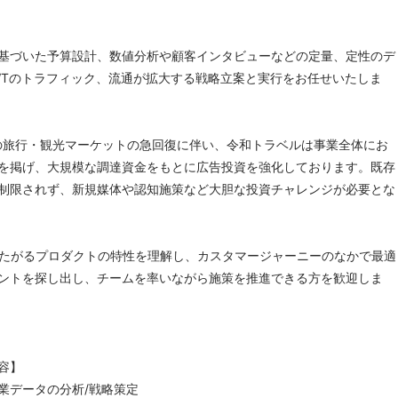
基づいた予算設計、数値分析や顧客インタビューなどの定量、定性のデ
WTのトラフィック、流通が拡大する戦略立案と実行をお任せいたしま
らの旅行・観光マーケットの急回復に伴い、令和トラベルは事業全体にお
を掲げ、大規模な調達資金をもとに広告投資を強化しております。既存
制限されず、新規媒体や認知施策など大胆な投資チャレンジが必要とな
またがるプロダクトの特性を理解し、カスタマージャーニーのなかで最適
ントを探し出し、チームを率いながら施策を推進できる方を歓迎しま
容】
事業データの分析/戦略策定