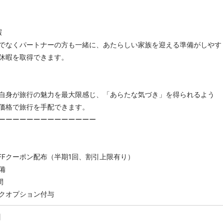
暇
でなくパートナーの方も一緒に、あたらしい家族を迎える準備がしやす
休暇を取得できます。
自身が旅行の魅力を最大限感じ、「あらたな気づき」を得られるよう
価格で旅行を手配できます。
ーーーーーーーーーーーーーー
OFFクーポン配布（半期1回、割引上限有り）
備
間
クオプション付与
】