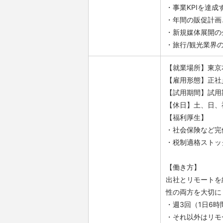
・事業KPIを達
・年間の販促計画
・新規媒体展開の
・旅行/観光業界
【就業場所】東京
【雇用形態】正社
【試用期間】試用
【休日】土、日、
【福利厚生】
・社会保険など完
・税制適格ストッ
【働き方】
出社とリモートを
性の両方を大切に
・週3回（1日6
・それ以外はリモ