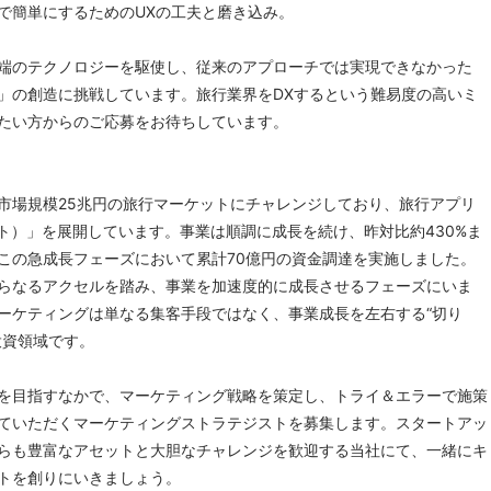
で簡単にするためのUXの工夫と磨き込み。
端のテクノロジーを駆使し、従来のアプローチでは実現できなかった
」の創造に挑戦しています。旅行業界をDXするという難易度の高いミ
たい方からのご応募をお待ちしています。
市場規模25兆円の旅行マーケットにチャレンジしており、旅行アプリ
ート）」を展開しています。事業は順調に成長を続け、昨対比約430%ま
この急成長フェーズにおいて累計70億円の資金調達を実施しました。
らなるアクセルを踏み、事業を加速度的に成長させるフェーズにいま
ーケティングは単なる集客手段ではなく、事業成長を左右する“切り
投資領域です。
を目指すなかで、マーケティング戦略を策定し、トライ＆エラーで施策
ていただくマーケティングストラテジストを募集します。スタートアッ
らも豊富なアセットと大胆なチャレンジを歓迎する当社にて、一緒にキ
トを創りにいきましょう。