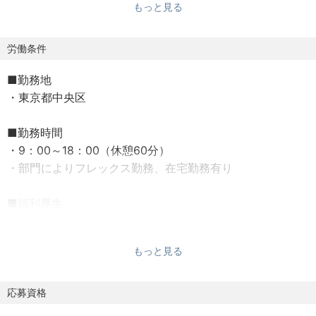
もっと見る
●3Dソフトを使用し高品質な空間パースの作成及び動画作
成、編集​
●メタバースを活用したインテリアデザインの提案および
労働条件
バーチャル空間シミュレーション作成​
■勤務地
●クライアントと共同でリアルタイムにデザインを調整、
・東京都中央区
確認作業​
●ヘッドマウントディスプレイを使用したインタラクティ
■勤務時間
ブなプレゼンテーションの実施​
・9：00～18：00（休憩60分）
・部門によりフレックス勤務、在宅勤務有り
【会社紹介】
1967年に創業して以来、お客様が求める空間づくりをオー
■福利厚生
ダーメイドで承っています。
・健康保険
業界最大手の業務用木製家具メーカーでありつつ、近年で
・厚生年金
は空間全体のデザインも手掛け、
もっと見る
・雇用保険
VRでの提案やIoT家具、オンライン受発注管理システムなど
・労災保険
のデジタルソリューションも
・通勤手当
応募資格
組み合わせることで、唯一無二の総合インテリア会社を目
・資格手当
指し成長しています。