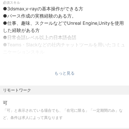
必須スキル
・敷地内完全禁煙
●3dsmax,v-rayの基本操作ができる方​
◆ 幅広い市場で家具に留まらないインテリアソリューショ
●パース作成の実務経験のある方。​
■休日
ンを提供 ◆
●仕事、趣味、スクールなどでUnreal Engine,Unityを使用
・年間休日120日
お客様が求める空間づくりを成し遂げるために、家具を販
した経験がある方​
・日曜、祝祭日
売するだけではなく
●日常会話レベル以上の日本語会話​
・年末年始
非接触充電の医療向けカートや個室ブース等の、デバイス
●Teams・Slackなどの社内チャットツールを用いたコミュ
・夏季休暇
を組み込んだ新たな製品の開発を行い、
ニケーションスキル
・特別休暇（結婚・忌引等）
内装デザイン・設計から施工も担うことで、空間ソリュー
・年次有給（入社6か月後15日付与）
歓迎スキル
ションを一気通貫して提供しています。
●建築、インテリア業界での実務経験者​
・土曜は会社カレンダーによる
その結果、有名ブランドホテル、大手飲食チェーン、有名
もっと見る
●BluePrint,pythonプログラム経験者
商業施設、上場企業・外資系企業のオフィス、
大学・公官庁、病院・福祉施設、国際会議などの幅広いお
リモートワーク
客様に認められ実績を積み重ねております。
可
◆ インテリア業界をリードするDXを活用したソリューショ
「可」と表示されている場合でも、「在宅に限る」「一定期間のみ」な
ンを追求 ◆
ど、条件は求人によって異なります
提案の段階から、お客様が空間をイメージしやすくなるVR
の活用や、