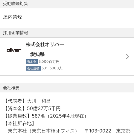
受動喫煙対策
多店舗展開のお客様向けの什器備品等のオンライン受発注
管理システムの販売を行い、
屋内禁煙
インテリア業界におけるDXの取り組みを業界に先駆けて実
行中です。
採用企業情報
こうした取り組みは経営トップ主導で社内人材により内製
化されており、
株式会社オリバー
今後も更にテクノロジーを融合させたソリューションを強
愛知県
化させていきます。
5,000百万円
資本金
501-5000人
会社規模
◆ 今後”デジタルインテリアソリューションプロバイダ
ー”を一緒に作り上げる人材を募集 ◆
会社概要
私たちは以上のとおり、空間構築に必要な全てのことを、
DXを活用し提供する
【代表者】大川 和昌
”デジタル・インテリア・ソリューション・プロバイダー”と
【資本金】50億37万5千円
して、
【従業員数】587名（2025年4月現在）
運営する人、働く人、過ごす人、インテリアに関わる全て
【本社所在地】
の人を幸せにしたいと本気で思っています。
東京本社（東京日本橋オフィス）：〒103-0022 東京都
このために、更なる内装・インテリアの提案・実装部門の