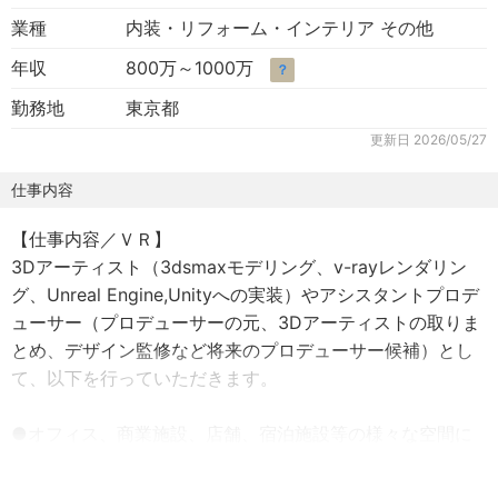
業種
内装・リフォーム・インテリア その他
年収
800万～1000万
？
勤務地
東京都
更新日
2026/05/27
仕事内容
【仕事内容／ＶＲ】
3Dアーティスト​（3dsmaxモデリング、v-rayレンダリン
グ、Unreal Engine,Unityへの実装​）やアシスタントプロデ
ューサー​（プロデューサーの元、3Dアーティストの取りま
とめ、デザイン監修など将来のプロデューサー候補​）とし
て、以下を行っていただきます。
●オフィス、商業施設、店舗、宿泊施設等の様々な空間に
対し、高品質な静止画含め動画、バーチャルシミュレーシ
ョンを作成