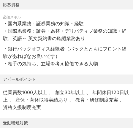
【ポジションとその魅力】
応募資格
バックオフィスのマネージャー
必須スキル
・グループマネジメント力、企画力の養成、向上
・国内系業務：証券業務の知識・経験
・将来のグループリーダーも想定（当金庫主査～管理職）
・国際系業務：証券・為替・デリバティブ業務の知識・経
験、英語～ 英文契約書の確認業務あり
バックオフィスのスタッフ業務
①国内系業務
・銀行バックオフィス経験者（バックとともにフロント経
・市場関連（有価証券売買、レポ等）、市場系貸出商品
験があればなお良いです）
（私募債、ファクタリング等）、市場調達（短期市場、社
・相手の気持ち、立場を考え協働できる人物
債、劣後債）
②国際系業務
アピールポイント
・デリバティブ（取引、担保受渡等）、外国為替（為替売
従業員数1000人以上
創立30年以上
年間休日120日以
買等）、外貨資金繰り、市場関連（有価証券売買、レポ
上
産休・育休取得実績あり
教育・研修制度充実
等）
資格支援制度充実
【ポジションとその魅力】
国内系業務：バックオフィスの担当者
受動喫煙対策
国際系業務：バックオフィスの担当者