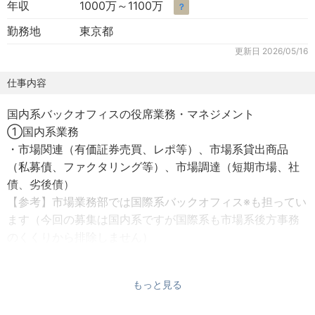
年収
1000万～1100万
？
勤務地
東京都
更新日
2026/05/16
仕事内容
国内系バックオフィスの役席業務・マネジメント
①国内系業務
・市場関連（有価証券売買、レポ等）、市場系貸出商品
（私募債、ファクタリング等）、市場調達（短期市場、社
債、劣後債）
【参考】市場業務部では国際系バックオフィス※も担ってい
ます（今回の募集は国内系ですが国際系も市場系後方事務
のくくりから排除しません）
②国際系業務：デリバティブ（取引、担保受渡等）、外国
為替（為替売買等）、外貨資金繰り、市場関連（有価証券
もっと見る
売買、レポ等