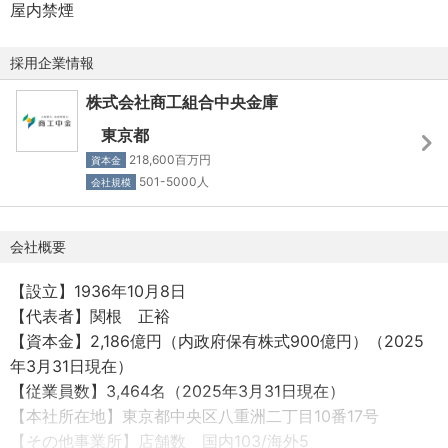
屋内禁煙
・多品種の業務習得によるバックオフィス経験補充、企画
力の養成、向上
採用企業情報
株式会社商工組合中央金庫
東京都
218,600百万円
資本金
501-5000人
会社規模
会社概要
【設立】1936年10月8日
【代表者】関根 正裕
【資本金】2,186億円（内政府保有株式900億円）（2025
年3月31日現在）
【従業員数】3,464名（2025年3月31日現在）
【本社所在地】東京都中央区八重洲二丁目10番17号
【その他事業所】店舗数 国内103/海外5