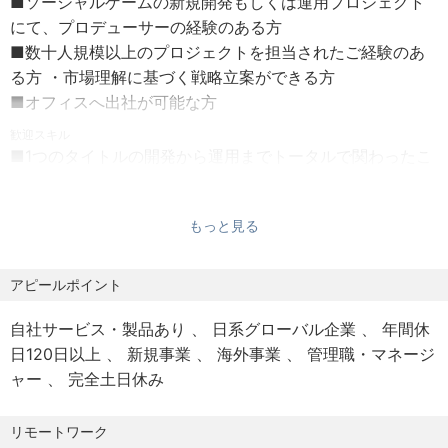
■ソーシャルゲームの新規開発もしくは運用プロジェクト
－固定残業代制について：45時間分の時間外手当として
にて、プロデューサーの経験のある方
給与に含み支給
■数十人規模以上のプロジェクトを担当されたご経験のあ
－45時間を超える時間外労働分については別途支給いた
る方 ・市場理解に基づく戦略立案ができる方
します
■オフィスへ出社が可能な方
－マネジメントクラスでの採用の場合は裁量労働制にな
ることがございます
歓迎スキル
■1つのタイトルの開発から運用までトータルで関わったこ
裁量労働制: 本人同意の上、1日9時間働いたものとみな
とのある方
します
深夜・休日手当は別途支給いたします
【求める人物像】
もっと見る
■モノづくりに“情熱”を注げる方
・昇給：あり（年1回）
■チーム一丸となってプロジェクト成功に向かって動ける
アピールポイント
・賞与：業績賞与あり
方
■ゲーム、アニメ等のエンタメコンテンツが好きな方
自社サービス・製品あり
日系グローバル企業
年間休
【勤務地】
日120日以上
新規事業
海外事業
管理職・マネージ
東京都品川区東五反田3-20-14 住友不動産高輪パークタワ
ャー
完全土日休み
ー1F
－変更の範囲：自宅および会社の指定する場所
リモートワーク