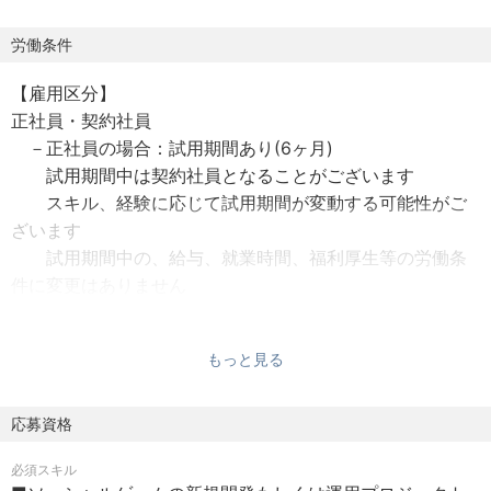
・会社の定める業務
労働条件
【入社時の配属先】※これまでのご経験スキルをふまえ、決
【雇用区分】
定させていただきます
正社員・契約社員
－正社員の場合：試用期間あり(6ヶ月)
ゲームの全体の動きを決める重要なポジションです
試用期間中は契約社員となることがございます
これまでの経験を生かし、弊社のゲームを盛り上げてくれ
スキル、経験に応じて試用期間が変動する可能性がご
る方を募集いたします！
ざいます
試用期間中の、給与、就業時間、福利厚生等の労働条
件に変更はありません
－契約社員の場合：契約の更新 有（勤務成績、態度、会
もっと見る
社の経営状況、事業計画により判断する）
更新上限の無正社員・契約社員
応募資格
【給与】
必須スキル
月給制(固定残業代制)