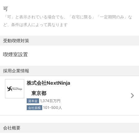
アクセス：
可
山手線 都営浅草線 その他の路線 「五反田駅」 東口・A3出
「可」と表示されている場合でも、「在宅に限る」「一定期間のみ」な
口 徒歩7分
ど、条件は求人によって異なります
山手線 埼京線 湘南新宿ライン 「大崎駅」 徒歩9分
山手線 京浜東北線 東海道線 横須賀線・総武線快速 「品川
受動喫煙対策
駅」 徒歩12分
喫煙室設置
【勤務時間】
・ 10:00～19:00（所定労働時間8時間）
採用企業情報
※時差出勤制度あり（出社時に限り）
・ 休憩時間：60分
株式会社NextNinja
東京都
【待遇・福利厚生】
1,374百万円
資本金
■健康保険（関東ITソフトウェア健康保険組合）、厚生年
101-500人
会社規模
金、雇用保険、労災保険
■通勤手当（月3万円まで）
会社概要
■近距離手当（2km あるいは2駅圏内に限り2万円/月）
■企業型DC（企業型確定拠出年金）