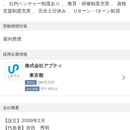
社内ベンチャー制度あり
教育・研修制度充実
資格
・厚生年金
■今回募集している当該ポジションの業務内容
支援制度充実
完全土日休み
Uターン・Iターン歓迎
・雇用保険
・労災保険
人材紹介・人材派遣サービスのコンサルタントとして、企
受動喫煙対策
業様と求職者様とのマッチングをお任せします。
【諸手当】
「人生の転職」という節目に立ち会うことができ、企業
屋内禁煙
・交通費規定⽀給／上限⽉2.5万円
様・求職者様と一緒に喜びを分かち合える非常にやりがい
・出張⼿当
ある仕事です。
採用企業情報
・役職⼿当
・資格⼿当（毎⽉の給与に加算）
・人材紹介
株式会社アプティ
・家族⼿当
自社サイト経由で登録してきた求職者様（毎月1,000人以
東京都
・住宅⼿当
上）へアプローチをかけ、面談を実施。希望職種や条件な
380百万円
資本金
――充実した⼿当も働く安⼼に繋がっています！
どをヒアリングし、企業様への人材紹介をします。
101-500人
会社規模
【各種制度】
・人材派遣
▼還元制度も充実
会社概要
登録スタッフ様と面談を行ない、就業予定企業を紹介しま
・MVP表彰制度
す。職場環境、給与、業務内容などをしっかりとご説明
【設立】2009年2月
・社内懇親会補助制度
し、マッチングさせることが大切です。就業開始後には定
【代表者】井田 秀明
・成績優秀者⾷事会