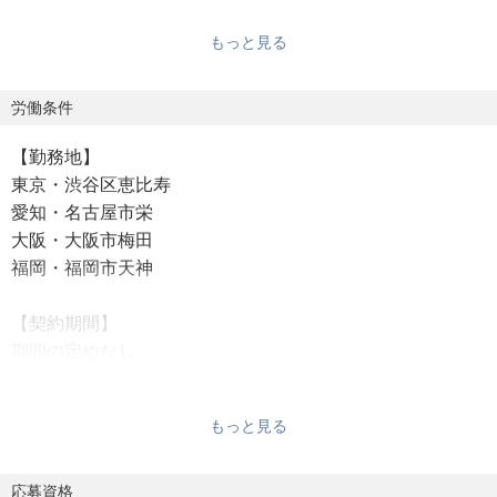
もっと見る
・自動車業界向け総合人材サービス（求人サイト、人材紹
介、人材派遣、採用コンサルティング、離職防止コンサル
ティング）
労働条件
・メカニック（重機、建機、工作機械、農機、産業機械の
【勤務地】
整備士、オペレーター）向けの総合人材サービス
東京・渋谷区恵比寿
愛知・名古屋市栄
別事業部
大阪・大阪市梅田
・モビリティ業界向けDX支援事業
福岡・福岡市天神
・採用マーケティング事業（モビリティ関連の世界的企業
と色々な座組で採用支援をおこなっています）
【契約期間】
・自動車ディーラー向けの採用コンサルティング（採用サ
期間の定めなし
イト構築、自社求人サイトの有料プラン販売、広告運用代
試用期間：あり（3カ月）
行、動画制作、成約支援事業など）
・HRtech事業（自社開発の産学連携エンゲージメントサー
もっと見る
【就業時間】
ビス＆適性診断テスト）
9:30～18:30（休憩1時間）
残業：あり（月平均20～30時間 / 月45時間を超える残業代
応募資格