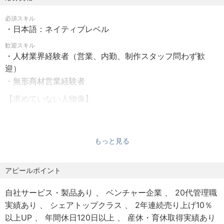
は追加で支給）
■自社サービス
必須スキル
・日本語：ネイティブレベル
【休日】
当社は下記のような自社求人メディアも運営をしており毎
★年間休日120日以上
歓迎スキル
月1,000人以上の自動車業界で転職を希望する求職者の登録
・人材業界経験者（営業、内勤、制作スタッフ問わず歓
・完全週休2日（土・日）
がございます。「求職者を集めるのが大変」というような
迎）
・祝日
小さな人材会社とは違い、現状では転職相談の受付をお断
・無形商材営業経験者
りする時が出るほど求職者が集まっています。
【休暇制度】
【求めていない人物像】
・年末年始休暇（2024年実績：9連休）
・自動車業界専門の求人サイト
・夏季休暇（2025年実績：9連休）
・自動車業界専門の転職支援サイト
※当社には下記のような人間はいないため、大変恐れ入りま
・GW休暇（2025年実績：4連休×2回）
・建機・重機など工作機械・建築機械・産業機械、二輪な
すが、下記のような方のご応募はご遠慮ください。
もっと見る
・有給休暇（★有休消化率の高さも魅力）
どの整備士サイト
・慶弔休暇
・インスタグラム上でつなぎを着た女性社員が自動車工場
・斜に構えている人
アピールポイント
・産休・育休（★取得実績あり）
を訪問するメディア
・シニカルな人
・長期休暇（5連休以上の長期休暇も取得可能！）
・全国5,000店舗のトヨタディーラー専門の求人サイト（ト
∟皮肉な態度をとる
自社サービス・製品あり
ベンチャー企業
20代管理職
ヨタ自動車様と共同運営）
∟冷笑的
実績あり
シェアトップクラス
2年連続売り上げ10％
【保険制度】
∟他者を見下す
以上UP
年間休日120日以上
産休・育休取得実績あり
・健康保険
∟批判的