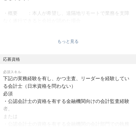
- グローバベースで信頼性高く標準化されたフィナンシ
・概要 ：本人が希望し、遠隔地リモートで業務を支障
ャルデータ収集システム、体制構築
なく遂行できると会社が認めた場合
- 日本のみなら米国ＳＯＸコンプライアンス対応、及
・認定基準：①職務の適格性 ②本人パフォーマンス
び経営者の宣誓プログラムの導入
③クライアントサービスの質の向上
- グローバルフィナンシャルデータガバナンス設計
もっと見る
・適用要件：①遠隔地前提雇用※入社後の移住も可、②育
- フィナンシャルデータ生成プロセスのオフシュア化含
児、③介護
むセンターオブエクセレンスの実現
・居住地 ：不問
応募資格
- 与信先の決算データの標準化、デジタル化、AI活用に
・出社頻度：チームや業務の必要に応じて適宜
よるデータ戦略
必須スキル
・通勤費 ：月額上限5万円（新幹線、飛行機使用可）
- 経営の意思決定に資する決算データとリンクした戦略
下記の実務経験を有し、かつ主査、リーダーを経験してい
・在宅手当：月5,000円
的マネジメントレポート設計
る会計士（日米資格を問わない）
（金融ABC、リース会計含む高度な管理会計システム導
必須
【その他詳細】
入）
・公認会計士の資格を有する金融機関向けの会計監査経験
面談時にお伝えいたします。
- オンライン決算業務を実現するワークフロー、自動統
者。
制、及びペーパレス化設計
または
- AIを活用した自動仕訳など自動化設計 他
・公認会計士の資格を有する金融機関の会計部門での執務
- DX推進におけるデータガバナンス
経験者。