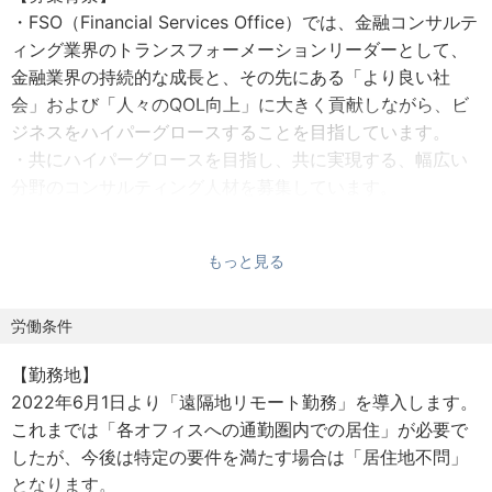
・FSO（Financial Services Office）では、金融コンサルテ
ィング業界のトランスフォーメーションリーダーとして、
金融業界の持続的な成長と、その先にある「より良い社
会」および「人々のQOL向上」に大きく貢献しながら、ビ
ジネスをハイパーグロースすることを目指しています。
・共にハイパーグロースを目指し、共に実現する、幅広い
分野のコンサルティング人材を募集しています。
もっと見る
【業務内容】
金融機関向けに公認会計士といった専門性を強みに、最先
端の技術、グローバルベースのコンサルティングなレッジ
労働条件
と合わせ、クライアントのコアデータであるフィナンシャ
【勤務地】
ルデータ含めたデータ戦略、フィナンシャルデジタルトラ
2022年6月1日より「遠隔地リモート勤務」を導入します。
ンスフォーメーションに関するサービスを幅広く提供。
これまでは「各オフィスへの通勤圏内での居住」が必要で
具体的案件としては以下。
したが、今後は特定の要件を満たす場合は「居住地不問」
- ペーパレス、シングルソース化を実現する新会計シ
となります。
ステムの刷新（ＥＲＰなど導入）