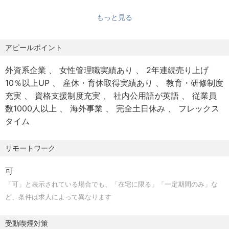
歓迎スキル
【やりがい】
もっと見る
・米国会計基準、IFRS会計基準監査、日本及び米国のSOX
会計士といった自らの専門性を最大限に活用し、今後、デ
監査経験
ータ戦略含めて、金融界のDX推進への貢献を目指し、コン
・会計システム刷新プロジェクト経験
アピールポイント
サルタントとして、ワールドワイドに、広く活躍いただけ
ERP導入経験、海外金融機関での経験がありばなおよし
ます。
外資系企業
女性管理職実績あり
2年連続売り上げ
・管理会計、コスト削減プロジェクト経験
10％以上UP
産休・育休取得実績あり
教育・研修制度
・会計基準作成、COA（チャートオブアカウント）の設計
充実
資格支援制度充実
社内公用語が英語
従業員
経験
数1000人以上
海外事業
完全土日休み
フレックス
・決算業務のペーパレス化、業務効率化、オフシュア化、
タイム
など経験
・海外の金融機関における決算業務、グローバルプロジェ
クトなどの経験
リモートワーク
・業務統制さらにはシステム統制に精通する経験
可
・会計関連システム開発に関する経験
「可」と表示されている場合でも、「在宅に限る」「一定期間のみ」な
・英語による業務、駐在経験
ど、条件は求人によって異なります
・日本、米国、英国、など国が認める公認会計あるいは税
理士の資格を有する
受動喫煙対策