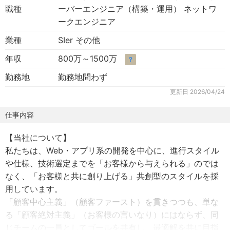
職種
ーバーエンジニア（構築・運用） ネットワ
ークエンジニア
業種
SIer その他
年収
800万～1500万
？
勤務地
勤務地問わず
更新日
2026/04/24
仕事内容
【当社について】
私たちは、Web・アプリ系の開発を中心に、進行スタイル
や仕様、技術選定までを「お客様から与えられる」のでは
なく、「お客様と共に創り上げる」共創型のスタイルを採
用しています。
「顧客中心主義」（顧客ファースト）を貫きつつも、単な
る「顧客絶対主義」（お客様の言いなり）にはならず、同
じチームの一員としてゴールを共有し、最適解を共に目指