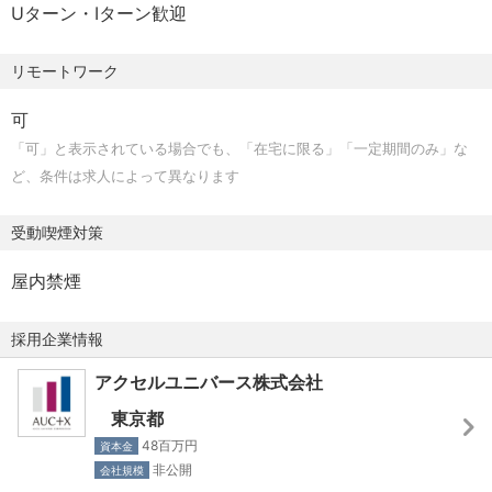
Uターン・Iターン歓迎
構築・運用
・サービスの可用性・信頼性向上のための設計改善・自動
リモートワーク
化・監視強化
・インフラ／アプリケーションのパフォーマンスチューニ
可
ング
「可」と表示されている場合でも、「在宅に限る」「一定期間のみ」な
・障害対応と再発防止策の設計・実施
ど、条件は求人によって異なります
・セキュリティ強化施策の立案・実装
・開発チームとの連携によるSREプラクティスの浸透
受動喫煙対策
【キャリアパス】
屋内禁煙
ここでは、役割の線引きは固定されません。あなたの志向
や強みに応じて、柔軟に領域を広げられます。
採用企業情報
アクセルユニバース株式会社
■SREスペシャリスト：信頼性・パフォーマンスに特化し
た技術専門家
東京都
■クラウドアーキテクト：最適なクラウド構成・アーキテ
48百万円
資本金
クチャ設計をリード
非公開
会社規模