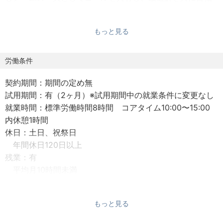
すことを大切にしています。
従業員数は35名前後の少数精鋭で、意思決定が早く、個々
もっと見る
の裁量も大きいため、提案やマネジメント方針がダイレク
トにプロジェクトへ反映されます。
90％以上が一次請け、常駐なしで、大手企業との直接取引
労働条件
が中心。すべて自社で企画〜運用保守まで一貫対応してい
契約期間：期間の定め無
ます。
試⽤期間：有（2ヶ⽉）※試用期間中の就業条件に変更なし
あなたのスキルとアイデアが、サービスの信頼性を大きく
就業時間：標準労働時間8時間 コアタイム10:00〜15:00
左右する環境です。
内休憩1時間
休⽇：⼟⽇、祝祭⽇
【得意分野】
年間休日120日以上
C#、C++ などの基盤技術から、React.js、Vue.js、
残業：有
TypeScript、Go、Python などのモダン技術まで幅広く対
平均⽉10時間未満
応。
⽉30時間を超える残業代は追加で⽀給
AWS、GCP、Azure など主要クラウドの活用はもちろん、
みなし残業30時間を超える人はほとんどいません
機械学習や最新のアーキテクチャ設計にも挑戦していま
もっと見る
年収：700万円以上
す。
年収例：
大規模トラフィックや高可用性が求められるシステムの設