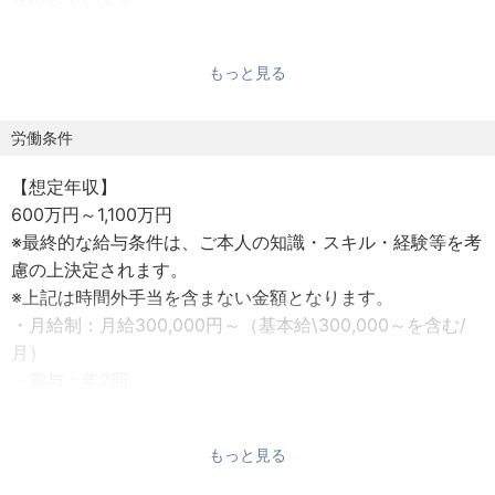
■業務詳細
もっと見る
・オルタナティブ投資：プライベートエクイティ、ヘッジ
ファンド、インフラストラクチャーなどに対し、主にファ
ンド形態により投資をしており、優良な投資マネジャーを
労働条件
選択し、適切な投資ストラクチャーを検討したうえで、リ
【想定年収】
スクリターンを分析し、高いリターンを獲得しています。
600万円～1,100万円
・上記に加え、日常的に新しい投資商品の開拓に注力して
※最終的な給与条件は、ご本人の知識・スキル・経験等を考
おり、アンテナ高く、ソーシングを行い、投資検討を行っ
慮の上決定されます。
ております。
※上記は時間外手当を含まない金額となります。
その際にクオンツやアクチュアリー、プログラミングの素
・月給制：月給300,000円～（基本給\300,000～を含む/
養があると、それを活用しながら、商品開拓をできる機会
月）
もあります。
・賞与：年2回
・昇給：年1回
■キャリアパス
・交通費：全額支給
オルタナティブ投資業務において専門性を高めつつ、様々
もっと見る
な業務で活躍できる機会が設けられています。弊庫のビジ
【雇用形態】