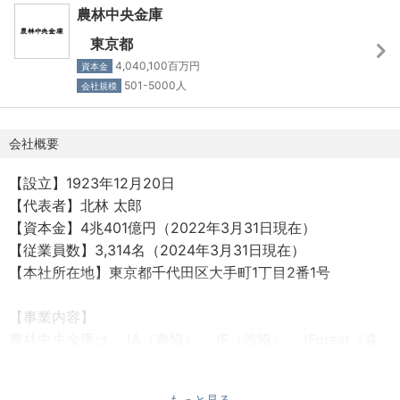
農林中央金庫
【休日休暇】
年間休⽇：120日 年間有給休暇： 0日～20日
東京都
休⽇休暇形態:完全週休2⽇制（⼟⽇祝⽇）
4,040,100百万円
資本金
■⼟⽇・祝⽇
501-5000人
会社規模
■年次有給休暇20⽇（初年度は⼊庫時期により異なりま
す）
会社概要
■年末年始・⻑期連続休暇
■慶弔休暇等
【設立】1923年12月20日
【代表者】北林 太郎
【保険・手当】
【資本金】4兆401億円（2022年3月31日現在）
・社会保険：完備
【従業員数】3,314名（2024年3月31日現在）
・通勤手当：有（交通費支給）
【本社所在地】東京都千代田区大手町1丁目2番1号
・住居手当：有（対象者には別途支給）
・厚生年金基金：有
【事業内容】
農林中央金庫は、JA（農協）、JF（漁協）、JForest（森
【退職金】
組）などの農林水産業者の協同組織により設立された金融
有
機関です。
もっと見る