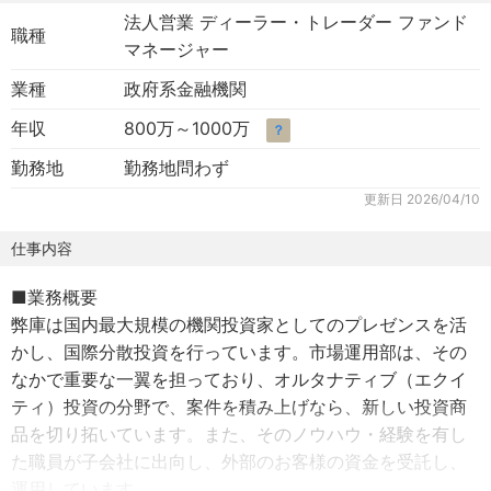
法人営業 ディーラー・トレーダー ファンド
職種
マネージャー
業種
政府系金融機関
年収
800万～1000万
？
勤務地
勤務地問わず
更新日
2026/04/10
仕事内容
■業務概要
弊庫は国内最大規模の機関投資家としてのプレゼンスを活
かし、国際分散投資を行っています。市場運用部は、その
なかで重要な一翼を担っており、オルタナティブ（エクイ
ティ）投資の分野で、案件を積み上げなら、新しい投資商
品を切り拓いています。また、そのノウハウ・経験を有し
た職員が子会社に出向し、外部のお客様の資金を受託し、
運用しています。