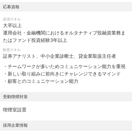
ネス環境や本人の適性・希望に応じて、市場部門の他部
無期正社員
応募資格
署、海外拠点、グループ会社等へのローテーションもござ
※試用期間無し
います。
必須スキル
大卒以上
【就業時間】
■特徴・魅力
運用会社・金融機関におけるオルタナティブ投融資業務ま
8:50～17:10（所定労働時間：7時間25分）
国内最大規模の機関投資家としてのプレゼンスを活かし、
たはファンド投資経験3年以上
休憩時間：55分 （12時00分～12時55分） 時間外労働：有
国内外の運用会社・証券会社からスタートアップ企業まで
※残業時間等は部署により異なります
歓迎スキル
強いパイプライン・リレーションを有しています。海外へ
証券アナリスト、中小企業診断士、貸金業取扱主任者
のトレーニー派遣等の制度も充実しており、更なる成長機
【勤務地】
会も用意しています。
・チームワークが多いためコミュニケーション能力を重視
国内の本支店および海外拠点（ニューヨーク、ロンドン、
・新しい取り組みに前向きにチャレンジできるマインド
シンガポール、アムステルダム、シドニー等）
・顧客とのコミュニケーション能力
【転勤】
受動喫煙対策
有
※当初の配属先については現在までのキャリア及び希望を考
喫煙室設置
慮しますが、国内・海外を問わず、転勤の可能性がありま
す
採用企業情報