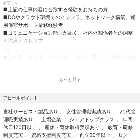
必須スキル
※深夜業務発生時は別途支給。
仲間が口を揃えていう弊社の魅力は、風通しの良い社風や
■上記の仕事内容に合致する経験をお持ちの方
※年齢・前給与・経験などを加味し、当社規程に
オープンな風土、人間関係の良さです。たとえば代表含め
■DCやクラウド環境でのインフラ、ネットワーク構築、運
より委細面接時に決定します。
全社員が集って業績や将来のビジョン、社員の活躍を共有
用保守サポート業務経験者
※その他インセンティブ制度あり
する場を月に1度設けています。また、社員から社長・役員
■コミュニケーション能力が高く、社内外関係者との調整
保険 :雇用保険、労災保険、健康保険、厚生年金保険
へ直接メッセージ（事業のアイデアや業務改善など）を送
を得意とされる方
福利厚生：福利厚生（WELBOX）、慶弔見舞金制度、退職
り、社長から各社員へダイレクトに全てのメールに返信、
金制度、確定拠出年金制度（日本型401K）育児・介護休業
歓迎スキル
実際の業務改善に活かされたりする環境もあります。他に
■仮想系、監視系、HCIの設計、構築、運用、管理保守経験
制度、社員持株会制度、資格取得支援制度、PCメガネ支給
も、社員同士で見えにくいけど頑張っている仲間を紹介す
者
制度など
る場を設け、とりわけ良い仕事をした仲間にはインセンテ
■基幹系、Web系（Webサービス・ECサイト）の設計、構
受動喫煙防止措置：屋内禁煙
ィブを付与するなど「陰のファインプレーも見逃さない仕
もっと見る
築管理保守経験者
在宅勤務：リモート勤務可能
組づくり」もしています。
■インフラ系、ネットワーク系（Windowsサーバ、富士通
サーバ、ルータ、F/W、ワクチン等セキュリティソフト）
アピールポイント
【その他のトピックス】
の設計、構築、運用、管理保守責任者
・AIを活用したデータ分析・業務の自動化の研究開発活動
自社サービス・製品あり
女性管理職実績あり
20代管
・最新のIT技術と優れた人材を自社サービスの強化に活か
■技術者としてだけでなく人としての成長を求める方
理職実績あり
上場企業
シェアトップクラス
年間
す研究開発オフィス開設
（技術も大事ですが、当社は人柄も大事にしています）
休日120日以上
産休・育休取得実績あり
教育・研修
・評価制度自体に従業員の声も反映される
■コスト（経費や原価）意識の高い方
制度充実
資格支援制度充実
創立30年以上
Uター
・資格取得費用補助制度あり
■自己啓発力が高い方