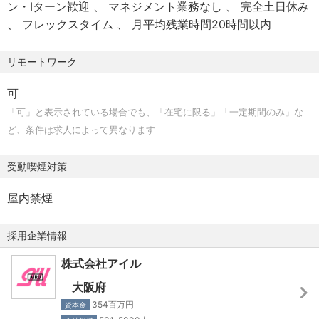
ン・Iターン歓迎
マネジメント業務なし
完全土日休み
・女性社員比率 30％
フレックスタイム
月平均残業時間20時間以内
・産休育休復帰率100％（直近3年実績）
・離職率3％
リモートワーク
可
「可」と表示されている場合でも、「在宅に限る」「一定期間のみ」な
ど、条件は求人によって異なります
受動喫煙対策
屋内禁煙
採用企業情報
株式会社アイル
大阪府
354百万円
資本金