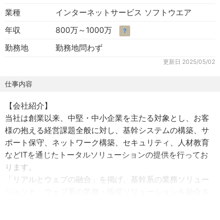
業種
インターネットサービス ソフトウエア
年収
800万～1000万
？
勤務地
勤務地問わず
更新日
2025/05/02
仕事内容
【会社紹介】
当社は創業以来、中堅・中小企業を主たる対象とし、お客
様の抱える経営課題全般に対し、基幹システムの構築、サ
ポート保守、ネットワーク構築、セキュリティ、人材教育
などITを通じたトータルソリューションの提供を行ってお
ります。
「リアルとウェブの融合」を掲げ、基幹系の業務ソリュー
ションと、ウェブ系の業務・販促ソリューションを融合さ
せ、デジタルトランスフォーメーション（DX）を進めてい
ます。両分野のソリューションを自社開発しており、プラ