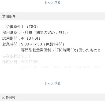
もっと見る
イムベンダーとしてお客様と直接取引できることが強みで
す。
労働条件
【業務内容】
【労働条件】（TSG）
自社製品である販売管理／在庫管理／生産管理パッケージ
雇用形態：正社員（期間の定め：無し）
導入プロジェクトにおいて、自社クラウドでの運用が増加
試用期間：有（3ヶ月）
しております。クラウド環境における新サービス開発、ネ
就業時間：9:00～17:30（休憩1時間）
ットワークインフラの設計、構築、運用、保守サポートを
専門型裁量労働制（1日8時間30分働いたものと
お願いします。
みなされます。）
また、セキュリティ対策、BCP対策、IT資産管理など、幅
休暇休日：年間120日
広いユーザーニーズにも応える事が出来ます。
内訳/土曜、日曜、祝日、夏季、年末年始、有給
※能力次第ではリーダー、MGRへのキャリアデザインも可
休暇
能です。
その他（誕生日、慶弔、リフレッシュ休暇）
※エンドユーザーや協力会社と直接折衝やコントロール、コ
もっと見る
給与 ：想定年収／500万～1000万（月給制）
ンサルから保守サポートまで様々な経験を積むことができ
通勤手当／全額支給
ます。
時間外手当／時間外労働の有無にかかわらず、
応募資格
「技術手当」として月4.5万～15万を支給。
【職場の魅力】