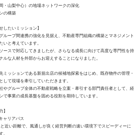
岡・山梨中心）の地場ネットワークの深化
ンの構築
せしたいミッション】
グループ間連携の強化を見据え、不動産専門組織の構築とマネジメント
たいと考えています。
ソースで対応してきましたが、さらなる成長に向けて高度な専門性を持
ナルな人材を外部からお迎えすることになりました。
先ミッションである新規出店の候補地探索をはじめ、既存物件の管理・
として現場を牽引していただきます。
社やグループ全体の不動産戦略を立案・牽引する部門責任者として、経
ンで事業の成長基盤を固める役割を期待しています。
力】
キャリアパス
陣と近い距離で、風通しが良く経営判断の速い環境下でスピーディーに
す。