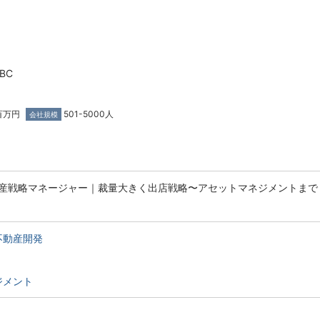
BC
百万円
501-5000人
会社規模
産戦略マネージャー｜裁量大きく出店戦略〜アセットマネジメントまで
不動産開発
ジメント