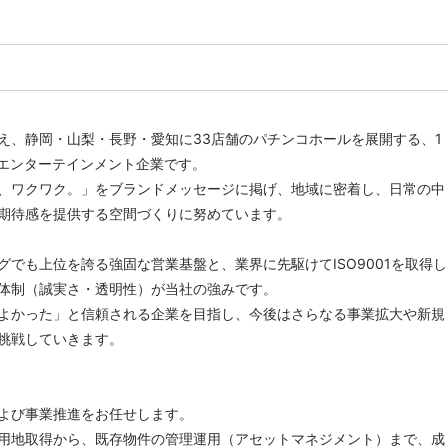
え、静岡・山梨・長野・愛知に33店舗のパチンコホールを展開する、1
合エンターテインメント企業です。
、ワクワク。」をブランドメッセージに掲げ、地域に密着し、日常の中
期待感を提供する空間づくりに努めています。
グでも上位を誇る強固な営業基盤と、業界に先駆けてISO9001を取得し
体制（誠実さ・透明性）が当社の強みです。
よかった」と信頼される企業を目指し、今後はさらなる事業拡大や新規
挑戦していきます。
よび事業推進をお任せします。
用地取得から、既存物件の管理運用（アセットマネジメント）まで、成