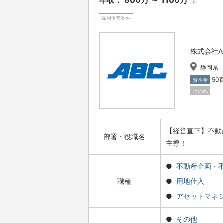
年収： 800万 ～ 1100万
?
採用企業案件
株式会社A
静岡県
50
資本金
その他
【経営直下】不動
部署・役職名
主導！
不動産企画・
職種
用地仕入
アセットマネ
その他