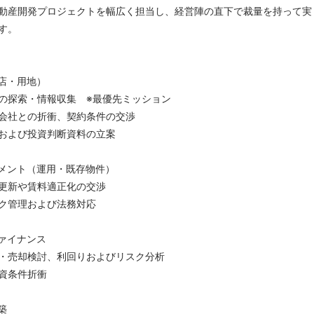
動産開発プロジェクトを幅広く担当し、経営陣の直下で裁量を持って実
す。
店・用地）
の探索・情報収集 ※最優先ミッション
会社との折衝、契約条件の交渉
および投資判断資料の立案
メント（運用・既存物件）
更新や賃料適正化の交渉
ク管理および法務対応
ァイナンス
・売却検討、利回りおよびリスク分析
資条件折衝
築