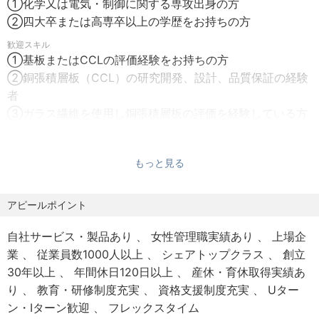
①化学又は電気・制御に関する専攻出身の方
裁量労働制の適用：無
②四大卒または高専卒以上の学歴をお持ちの方
残業有無：有
■募集背景概要
歓迎スキル
2024年度より、ニーズ対応力及び機動力の強化を図るべ
①基板またはCCLの評価経験をお持ちの方
【給与形態】
く、組織体制の改変を行います。それに伴い、新たに5事業
②銅張積層板（CCL）の研究開発、設計、品質保証の経験
月給制 ※経験、スキルなどに応じて決定致します。
本部制に移行。
者
昇給：年1回(4月)
各商材とそれに付随する開発部、営業部が連携すること
③ガラス繊維を使用し銅張積層板の評価を経験している方
賞与：年2回(6月/12月)
で、お客様のニーズに迅速にこたえる体制を目指しており
④海外顧客とのやり取りを経験されている方
固定残業代：無
ます。
本求人は、その中でも当社の稼ぎ頭である電子材料向けグ
◆求める人物像
もっと見る
【各種保険】
ラスファイバー(ガラスクロス)の開発を担っていただくポジ
①張積層板評価について顧客と議論するために必要な基板
健康保険 厚生年金 雇用保険 労災保険
ションです。
特性の評価について知識、経験を持つ、
アピールポイント
電子材料向けガラスクロスは、スマートフォンやPCなどの
または学ぶ意欲のある人材
【諸手当】
基板に利用されており、通信に欠かせぬ技術となります。
②銅張積層板の特性を向上させるため、ガラス繊維を始め
自社サービス・製品あり
女性管理職実績あり
上場企
通勤手当 残業手当 家族手当 地域手当 住宅手当 他
その市場拡大および技術進化の速度は年々加速しており、
とする基材の課題について議論できるようになる資質を持
業
従業員数1000人以上
シェアトップクラス
創立
より高度な要求に応える開発が必要になっています。
つ人材
30年以上
年間休日120日以上
産休・育休取得実績あ
【福利厚生】
本ポジションでは、当社の顧客側に近しい評価技術、評価
り
教育・研修制度充実
資格支援制度充実
Uター
家賃補助(単身赴任制度(借上社宅など) 持家促進制度 育
設備をお持ちの方に、
◆社風について
ン・Iターン歓迎
フレックスタイム
児支援制度 財産形成貯蓄制度 他
顧客へ精度の高い提案（データ）を提示できるよう、顧客
キャリア入社のエンジニアも多く在籍しており、在籍・年