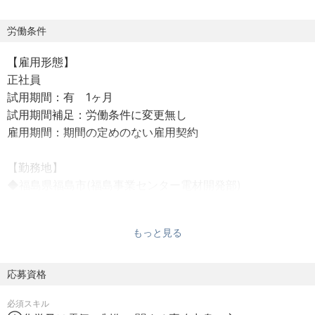
ンとなります。
労働条件
■業務内容
【雇用形態】
電子材料向けグラスファイバー製品(ガラスクロス)の商品開
正社員
発および国内外での技術マーケティング活動をお願いいた
試用期間：有 1ヶ月
します。
試用期間補足：労働条件に変更無し
具体的には下記のような業務の中で、ご自身の経験やスキ
雇用期間：期間の定めのない雇用契約
ルに合わせてご担当いただく内容を調整いたします。
【勤務地】
①基板評価業務、具体的には顧客樹脂に近づけた樹脂設計
◆福島県福島市(福島事業センター電材開発部)
の起案、外注活用含めたPCB特性評価、
最寄駅：福島(福島県)
小型塗工機導入時の立ち上げ作業～実運用、作業標準へ
所在地： 〒960-2154 福島県福島市佐倉下一本杉２０
の落とし込み。
もっと見る
②技術マーケティング活動として国内外カンファレンスお
【就業条件】
よぼコンソーシアム（HDP想定）への
標準業務時間：08:20～16:45
応募資格
参加とガラスクロス開発計画へのフィードバック。
休憩時間：45分
③PCB特性シミュレーション（反り、SI）の構築
必須スキル
フレックス有無：有