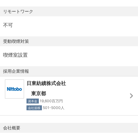
目線での開発に取り組み、自社開発のスピードアップおよ
齢関係なく闊達に議論ができる風通しの良い社風です。
リモートワーク
【新幹線通勤可】
び
また当社では、一人一人が広い裁量を以て職務に当たるこ
大宮～郡山等での移動について新幹線通勤手当を全額支給
構築した評価技術をもとにした国内外の顧客や基板メーカ
とができ、
不可
可※
ー、エンドユーザーと連携強化に取り組んで頂きたく考え
設備設計計画などもご自身の考え・お力を深く反映させる
※社内規定あり（例：大宮～郡山間、仙台～郡山間を想定）
ております。
ことができます。
受動喫煙対策
【休日休暇】
当社のスペシャルガラスは、国内外の競合と比較しても高
喫煙室設置
土日 年次有給休暇 年末年始 夏季休暇 慶弔休暇 育
い電気絶縁性と低CTE特性に優れたラインナップを保持し
児休暇 他
ており、
採用企業情報
年間休日：123日
基地局・データセンターや生成AI向けサーバーといった高
日東紡績株式会社
速・大容量通信を必須とする設備に利用されており、
【寮・社宅】
スーパーコンピューターの富岳にも当社のスペシャルガラ
東京都
借上げアパート、借り上げ社宅を準備
ス(NEガラス)が採用されております。
19,600百万円
資本金
※家賃補助有
501-5000人
会社規模
◆拠点付近の環境について
【退職金制度】
メイン拠点となる富久山事業センターのある郡山市は、
会社概要
有
人口34万人程度であり、仙台に次いで「東北第二の都市」
と言われております。