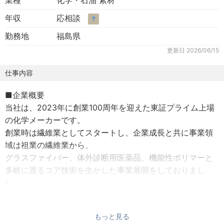
業種
化学・石油 素材
年収
応相談
？
勤務地
福島県
更新日
2026/06/15
仕事内容
■企業概要
当社は、2023年に創業100周年を迎えた東証プライム上場
の化学メーカーです。
創業時は繊維業としてスタートし、企業成長と共に事業領
域は祖業の繊維業から、
グラスファイバー、体外診断用医薬品、機能性ポリマーと
多岐に渡るコア技術を生かした事業展開をしておりまし
た。
本ポジションは、爆発的にニーズが拡大する電子材料向け
もっと見る
ガラスクロスの製品開発強化に携わっていただくポジショ